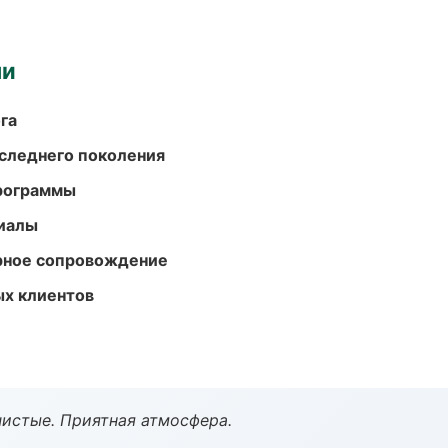
ми
га
следнего поколения
программы
риалы
урное сопровождение
ых клиентов
чистые. Приятная атмосфера.