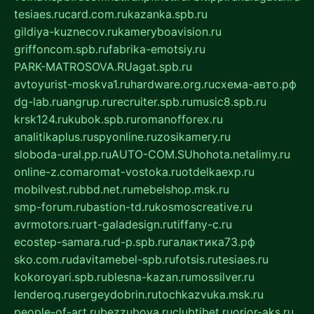
tesiaes.ru
card.com.ru
kazanka.spb.ru
gildiya-kuznecov.ru
kameryboavision.ru
griffoncom.spb.ru
fabrika-emotsiy.ru
PARK-MATROSOVA.RU
agat.spb.ru
avtoyurist-moskva1.ru
hardware.org.ru
схема-авто.рф
dg-lab.ru
angrup.ru
recruiter.spb.ru
music8.spb.ru
krsk124.ru
kubok.spb.ru
romanofforex.ru
analitikaplus.ru
spyonline.ru
zosikamery.ru
sloboda-ural.pp.ru
AUTO-COM.SU
hohota.net
alimy.ru
online-z.com
aromat-vostoka.ru
otdelkaexp.ru
mobilvest.ru
bbd.net.ru
mebelshop.msk.ru
smp-forum.ru
bastion-td.ru
kosmoscreative.ru
avrmotors.ru
art-galadesign.ru
tiffany-c.ru
ecostep-samara.ru
d-p.spb.ru
галактика73.рф
sko.com.ru
davitamebel-spb.ru
fotsis.ru
tesiaes.ru
kokoroyari.spb.ru
blesna-kazan.ru
mossilver.ru
lenderoq.ru
sergeydobrin.ru
tochkazvuka.msk.ru
people-of-art.ru
bezzubova.ru
clubtibet.ru
orior-aks.ru