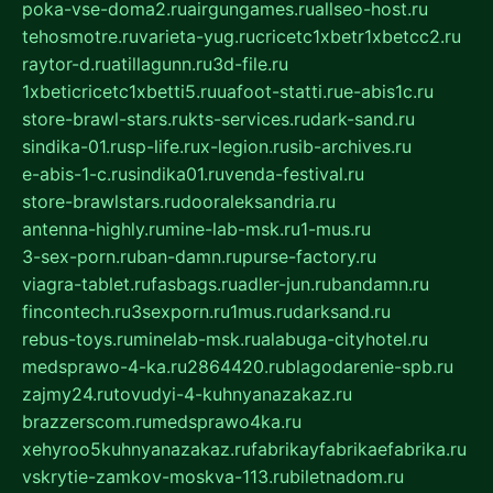
poka-vse-doma2.ru
airgungames.ru
allseo-host.ru
tehosmotre.ru
varieta-yug.ru
cricetc1xbetr1xbetcc2.ru
raytor-d.ru
atillagunn.ru
3d-file.ru
1xbeticricetc1xbetti5.ru
uafoot-statti.ru
e-abis1c.ru
store-brawl-stars.ru
kts-services.ru
dark-sand.ru
sindika-01.ru
sp-life.ru
x-legion.ru
sib-archives.ru
e-abis-1-c.ru
sindika01.ru
venda-festival.ru
store-brawlstars.ru
dooraleksandria.ru
antenna-highly.ru
mine-lab-msk.ru
1-mus.ru
3-sex-porn.ru
ban-damn.ru
purse-factory.ru
viagra-tablet.ru
fasbags.ru
adler-jun.ru
bandamn.ru
fincontech.ru
3sexporn.ru
1mus.ru
darksand.ru
rebus-toys.ru
minelab-msk.ru
alabuga-cityhotel.ru
medsprawo-4-ka.ru
2864420.ru
blagodarenie-spb.ru
zajmy24.ru
tovudyi-4-kuhnyanazakaz.ru
brazzerscom.ru
medsprawo4ka.ru
xehyroo5kuhnyanazakaz.ru
fabrikayfabrikaefabrika.ru
vskrytie-zamkov-moskva-113.ru
biletnadom.ru