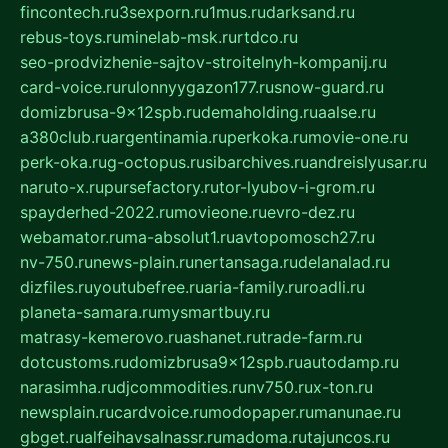
fincontech.ru
3sexporn.ru
1mus.ru
darksand.ru
rebus-toys.ru
minelab-msk.ru
rtdco.ru
seo-prodvizhenie-sajtov-stroitelnyh-kompanij.ru
card-voice.ru
rulonnyygazon177.ru
snow-guard.ru
domizbrusa-9x12spb.ru
demaholding.ru
aalse.ru
a380club.ru
argentinamia.ru
perkoka.ru
movie-one.ru
perk-oka.ru
g-octopus.ru
sibarchives.ru
andreislyusar.ru
naruto-x.ru
pursefactory.ru
tor-lyubov-i-grom.ru
spayderhed-2022.ru
movieone.ru
evro-dez.ru
webamator.ru
ma-absolut1.ru
avtopomosch27.ru
nv-750.ru
news-plain.ru
nertansaga.ru
delanalad.ru
dizfiles.ru
youtubefree.ru
aria-family.ru
roadli.ru
planeta-samara.ru
mysmartbuy.ru
matrasy-kemerovo.ru
ashanet.ru
trade-farm.ru
dotcustoms.ru
domizbrusa9x12spb.ru
autodamp.ru
narasimha.ru
djcommodities.ru
nv750.ru
x-ton.ru
newsplain.ru
cardvoice.ru
modopaper.ru
manunae.ru
gbget.ru
alfeihavsalnassr.ru
madoma.ru
tajuncos.ru