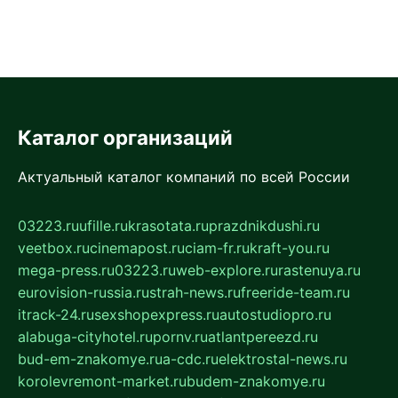
Каталог организаций
Актуальный каталог компаний по всей России
03223.ru
ufille.ru
krasotata.ru
prazdnikdushi.ru
veetbox.ru
cinemapost.ru
ciam-fr.ru
kraft-you.ru
mega-press.ru
03223.ru
web-explore.ru
rastenuya.ru
eurovision-russia.ru
strah-news.ru
freeride-team.ru
itrack-24.ru
sexshopexpress.ru
autostudiopro.ru
alabuga-cityhotel.ru
pornv.ru
atlantpereezd.ru
bud-em-znakomye.ru
a-cdc.ru
elektrostal-news.ru
korolevremont-market.ru
budem-znakomye.ru