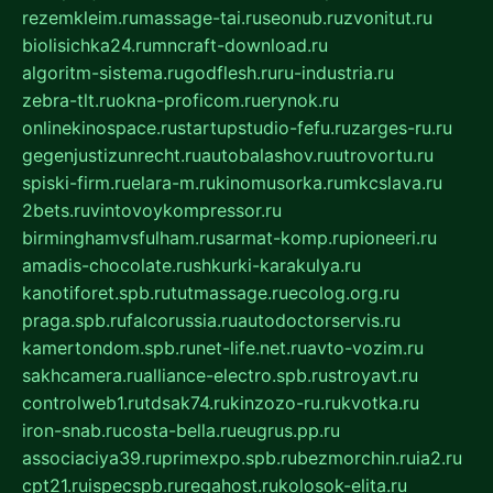
rezemkleim.ru
massage-tai.ru
seonub.ru
zvonitut.ru
biolisichka24.ru
mncraft-download.ru
algoritm-sistema.ru
godflesh.ru
ru-industria.ru
zebra-tlt.ru
okna-proficom.ru
erynok.ru
onlinekinospace.ru
startupstudio-fefu.ru
zarges-ru.ru
gegenjustizunrecht.ru
autobalashov.ru
utrovortu.ru
spiski-firm.ru
elara-m.ru
kinomusorka.ru
mkcslava.ru
2bets.ru
vintovoykompressor.ru
birminghamvsfulham.ru
sarmat-komp.ru
pioneeri.ru
amadis-chocolate.ru
shkurki-karakulya.ru
kanotiforet.spb.ru
tutmassage.ru
ecolog.org.ru
praga.spb.ru
falcorussia.ru
autodoctorservis.ru
kamertondom.spb.ru
net-life.net.ru
avto-vozim.ru
sakhcamera.ru
alliance-electro.spb.ru
stroyavt.ru
controlweb1.ru
tdsak74.ru
kinzozo-ru.ru
kvotka.ru
iron-snab.ru
costa-bella.ru
eugrus.pp.ru
associaciya39.ru
primexpo.spb.ru
bezmorchin.ru
ia2.ru
cpt21.ru
ispecspb.ru
regahost.ru
kolosok-elita.ru