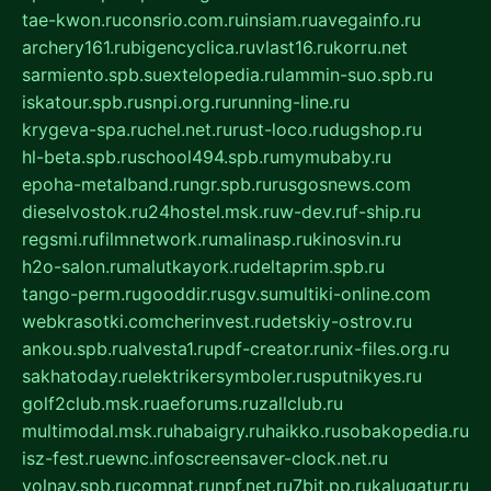
tae-kwon.ru
consrio.com.ru
insiam.ru
avegainfo.ru
archery161.ru
bigencyclica.ru
vlast16.ru
korru.net
sarmiento.spb.su
extelopedia.ru
lammin-suo.spb.ru
iskatour.spb.ru
snpi.org.ru
running-line.ru
krygeva-spa.ru
chel.net.ru
rust-loco.ru
dugshop.ru
hl-beta.spb.ru
school494.spb.ru
mymubaby.ru
epoha-metalband.ru
ngr.spb.ru
rusgosnews.com
dieselvostok.ru
24hostel.msk.ru
w-dev.ru
f-ship.ru
regsmi.ru
filmnetwork.ru
malinasp.ru
kinosvin.ru
h2o-salon.ru
malutkayork.ru
deltaprim.spb.ru
tango-perm.ru
gooddir.ru
sgv.su
multiki-online.com
webkrasotki.com
cherinvest.ru
detskiy-ostrov.ru
ankou.spb.ru
alvesta1.ru
pdf-creator.ru
nix-files.org.ru
sakhatoday.ru
elektrikersymboler.ru
sputnikyes.ru
golf2club.msk.ru
aeforums.ru
zallclub.ru
multimodal.msk.ru
habaigry.ru
haikko.ru
sobakopedia.ru
isz-fest.ru
ewnc.info
screensaver-clock.net.ru
volnav.spb.ru
comnat.ru
npf.net.ru
7bit.pp.ru
kalugatur.ru