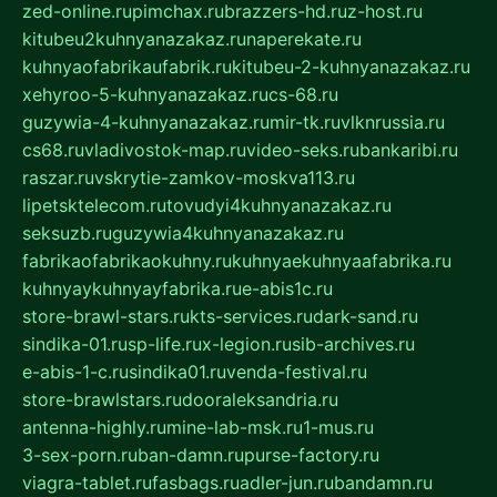
zed-online.ru
pimchax.ru
brazzers-hd.ru
z-host.ru
kitubeu2kuhnyanazakaz.ru
naperekate.ru
kuhnyaofabrikaufabrik.ru
kitubeu-2-kuhnyanazakaz.ru
xehyroo-5-kuhnyanazakaz.ru
cs-68.ru
guzywia-4-kuhnyanazakaz.ru
mir-tk.ru
vlknrussia.ru
cs68.ru
vladivostok-map.ru
video-seks.ru
bankaribi.ru
raszar.ru
vskrytie-zamkov-moskva113.ru
lipetsktelecom.ru
tovudyi4kuhnyanazakaz.ru
seksuzb.ru
guzywia4kuhnyanazakaz.ru
fabrikaofabrikaokuhny.ru
kuhnyaekuhnyaafabrika.ru
kuhnyaykuhnyayfabrika.ru
e-abis1c.ru
store-brawl-stars.ru
kts-services.ru
dark-sand.ru
sindika-01.ru
sp-life.ru
x-legion.ru
sib-archives.ru
e-abis-1-c.ru
sindika01.ru
venda-festival.ru
store-brawlstars.ru
dooraleksandria.ru
antenna-highly.ru
mine-lab-msk.ru
1-mus.ru
3-sex-porn.ru
ban-damn.ru
purse-factory.ru
viagra-tablet.ru
fasbags.ru
adler-jun.ru
bandamn.ru