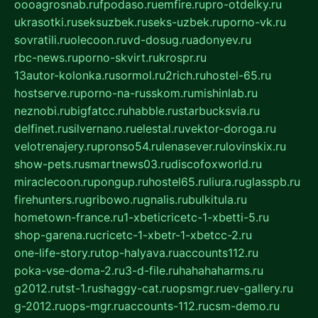
oooagrosnab.ru
fpodaso.ru
emfire.ru
pro-otdelky.ru
ukrasotki.ru
seksuzbek.ru
seks-uzbek.ru
porno-vk.ru
sovratili.ru
olecoon.ru
vd-dosug.ru
adonyev.ru
rbc-news.ru
porno-skvirt.ru
krospr.ru
13autor-kolonka.ru
sormol.ru
2rich.ru
hostel-65.ru
hostserve.ru
porno-na-russkom.ru
mishinlab.ru
neznobi.ru
bigfatcc.ru
habble.ru
starbucksvia.ru
delfinet.ru
silvernano.ru
elestal.ru
vektor-doroga.ru
velotrenajery.ru
pronso54.ru
lenasever.ru
lovinskix.ru
show-pets.ru
smartnews03.ru
discofoxworld.ru
miraclecoon.ru
pongup.ru
hostel65.ru
liura.ru
glasspb.ru
firehunters.ru
gribowo.ru
gnalis.ru
bulkitula.ru
hometown-france.ru
1-xbeticricetc-1-xbetti-5.ru
shop-garena.ru
cricetc-1-xbetr-1-xbetcc-2.ru
one-life-story.ru
top-halyava.ru
accounts112.ru
poka-vse-doma-2.ru
3-d-file.ru
hahahaharms.ru
g2012.ru
tst-1.ru
shaggy-cat.ru
opsmgr.ru
ev-gallery.ru
g-2012.ru
ops-mgr.ru
accounts-112.ru
csm-demo.ru