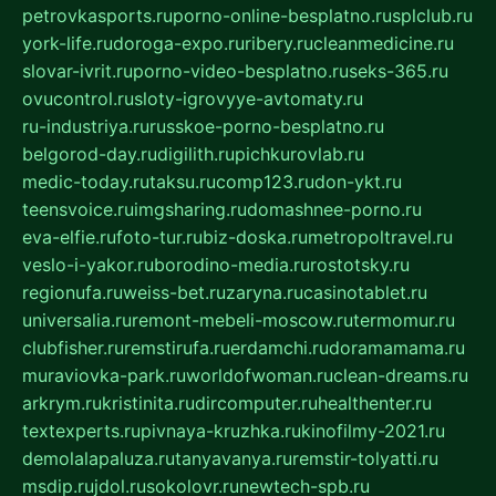
petrovkasports.ru
porno-online-besplatno.ru
splclub.ru
york-life.ru
doroga-expo.ru
ribery.ru
cleanmedicine.ru
slovar-ivrit.ru
porno-video-besplatno.ru
seks-365.ru
ovucontrol.ru
sloty-igrovyye-avtomaty.ru
ru-industriya.ru
russkoe-porno-besplatno.ru
belgorod-day.ru
digilith.ru
pichkurovlab.ru
medic-today.ru
taksu.ru
comp123.ru
don-ykt.ru
teensvoice.ru
imgsharing.ru
domashnee-porno.ru
eva-elfie.ru
foto-tur.ru
biz-doska.ru
metropoltravel.ru
veslo-i-yakor.ru
borodino-media.ru
rostotsky.ru
regionufa.ru
weiss-bet.ru
zaryna.ru
casinotablet.ru
universalia.ru
remont-mebeli-moscow.ru
termomur.ru
clubfisher.ru
remstirufa.ru
erdamchi.ru
doramamama.ru
muraviovka-park.ru
worldofwoman.ru
clean-dreams.ru
arkrym.ru
kristinita.ru
dircomputer.ru
healthenter.ru
textexperts.ru
pivnaya-kruzhka.ru
kinofilmy-2021.ru
demolalapaluza.ru
tanyavanya.ru
remstir-tolyatti.ru
msdip.ru
jdol.ru
sokolovr.ru
newtech-spb.ru