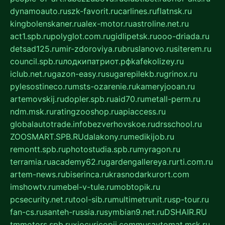
dynamoauto.ru
szk-favorit.ru
carlines.ru
flatnsk.ru
kingbolenskaner.ru
alex-motor.ru
astroline.net.ru
act1.spb.ru
polyglot.com.ru
gidlipetsk.ru
ooo-driada.ru
detsad125.ru
mir-zdoroviya.ru
bruslanovo.ru
siterem.ru
council.spb.ru
лодкипатриот.рф
kafekolizey.ru
iclub.net.ru
gazon-easy.ru
sugarepilekb.ru
grinox.ru
pylesostineco.ru
msts-ozarenie.ru
kameryjooan.ru
artemovskij.ru
dopler.spb.ru
aid70.ru
metall-perm.ru
ndm.msk.ru
ratingzooshop.ru
apiaccess.ru
globalautotrade.info
bezverhovskoe.ru
drsschool.ru
ZOOSMART.SPB.RU
dalakony.ru
medikijob.ru
remontt.spb.ru
photostudia.spb.ru
myragon.ru
terramia.ru
academy62.ru
gardengallereya.ru
rti.com.ru
artem-news.ru
biserinca.ru
krasnodarkurort.com
imshowtv.ru
mebel-v-tule.ru
mobtopik.ru
pcsecurity.net.ru
tool-sib.ru
multimetrunit.ru
sp-tour.ru
fan-cs.ru
santeh-russia.ru
symbian9.net.ru
DSHAIR.RU
tmmotors.spb.ru
xjocuricopii.com
musavtomat.msk.ru