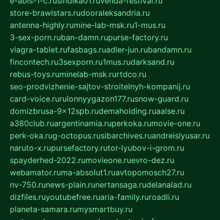
e-abis-1-c.ru
sindika01.ru
venda-festival.ru
store-brawlstars.ru
dooraleksandria.ru
antenna-highly.ru
mine-lab-msk.ru
1-mus.ru
3-sex-porn.ru
ban-damn.ru
purse-factory.ru
viagra-tablet.ru
fasbags.ru
adler-jun.ru
bandamn.ru
fincontech.ru
3sexporn.ru
1mus.ru
darksand.ru
rebus-toys.ru
minelab-msk.ru
rtdco.ru
seo-prodvizhenie-sajtov-stroitelnyh-kompanij.ru
card-voice.ru
rulonnyygazon177.ru
snow-guard.ru
domizbrusa-9x12spb.ru
demaholding.ru
aalse.ru
a380club.ru
argentinamia.ru
perkoka.ru
movie-one.ru
perk-oka.ru
g-octopus.ru
sibarchives.ru
andreislyusar.ru
naruto-x.ru
pursefactory.ru
tor-lyubov-i-grom.ru
spayderhed-2022.ru
movieone.ru
evro-dez.ru
webamator.ru
ma-absolut1.ru
avtopomosch27.ru
nv-750.ru
news-plain.ru
nertansaga.ru
delanalad.ru
dizfiles.ru
youtubefree.ru
aria-family.ru
roadli.ru
planeta-samara.ru
mysmartbuy.ru