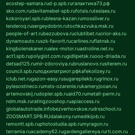
ecostep-samara.ru
d-p.spb.ru
галактика73.рф
sko.com.ru
davitamebel-spb.ru
fotsis.ru
tesiaes.ru
kokoroyari.spb.ru
blesna-kazan.ru
mossilver.ru
lenderoq.ru
sergeydobrin.ru
tochkazvuka.msk.ru
people-of-art.ru
bezzubova.ru
clubtibet.ru
orior-aks.ru
dynamoauto.ru
szk-favorit.ru
carlines.ru
flatnsk.ru
kingbolenskaner.ru
alex-motor.ru
astroline.net.ru
act1.spb.ru
polyglot.com.ru
gidlipetsk.ru
ooo-driada.ru
detsad125.ru
mir-zdoroviya.ru
bruslanovo.ru
siterem.ru
council.spb.ru
лодкипатриот.рф
kafekolizey.ru
iclub.net.ru
gazon-easy.ru
sugarepilekb.ru
grinox.ru
pylesostineco.ru
msts-ozarenie.ru
kameryjooan.ru
artemovskij.ru
dopler.spb.ru
aid70.ru
metall-perm.ru
ndm.msk.ru
ratingzooshop.ru
apiaccess.ru
globalautotrade.info
bezverhovskoe.ru
drsschool.ru
ZOOSMART.SPB.RU
dalakony.ru
medikijob.ru
remontt.spb.ru
photostudia.spb.ru
myragon.ru
terramia.ru
academy62.ru
gardengallereya.ru
rti.com.ru