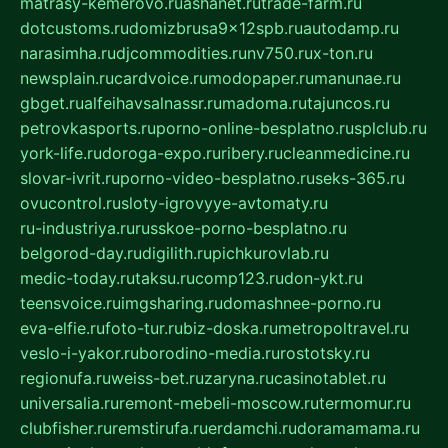
matrasy-kemerovo.ru
ashanet.ru
trade-farm.ru
dotcustoms.ru
domizbrusa9x12spb.ru
autodamp.ru
narasimha.ru
djcommodities.ru
nv750.ru
x-ton.ru
newsplain.ru
cardvoice.ru
modopaper.ru
manunae.ru
gbget.ru
alfeihavsalnassr.ru
madoma.ru
tajuncos.ru
petrovkasports.ru
porno-online-besplatno.ru
splclub.ru
york-life.ru
doroga-expo.ru
ribery.ru
cleanmedicine.ru
slovar-ivrit.ru
porno-video-besplatno.ru
seks-365.ru
ovucontrol.ru
sloty-igrovyye-avtomaty.ru
ru-industriya.ru
russkoe-porno-besplatno.ru
belgorod-day.ru
digilith.ru
pichkurovlab.ru
medic-today.ru
taksu.ru
comp123.ru
don-ykt.ru
teensvoice.ru
imgsharing.ru
domashnee-porno.ru
eva-elfie.ru
foto-tur.ru
biz-doska.ru
metropoltravel.ru
veslo-i-yakor.ru
borodino-media.ru
rostotsky.ru
regionufa.ru
weiss-bet.ru
zaryna.ru
casinotablet.ru
universalia.ru
remont-mebeli-moscow.ru
termomur.ru
clubfisher.ru
remstirufa.ru
erdamchi.ru
doramamama.ru