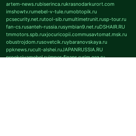
artem-news.ru
biserinca.ru
krasnodarkurort.com
imshowtv.ru
mebel-v-tule.ru
mobtopik.ru
pcsecurity.net.ru
tool-sib.ru
multimetrunit.ru
sp-tour.ru
fan-cs.ru
santeh-russia.ru
symbian9.net.ru
DSHAIR.RU
tmmotors.spb.ru
xjocuricopii.com
musavtomat.msk.ru
obustrojdom.ru
sovetcik.ru
ybaranovskaya.ru
ppknews.ru
cult-alshei.ru
JAPANRUSSIA.RU
proekciyamebel.ru
imper-finans.ru
rim.org.ru
glamourai.ru
brassminus.ru
zabor-pro.ru
ftn.pp.ru
dorogoe58.ru
laimengpacker.ru
kuzova-zapchasti.ru
sageerp.ru
taxodrom.ru
dsrazvitie.ru
hardcity.net.ru
ratinghomegames.ru
topservice25.ru
gubernyan.ru
gtglasslined.ru
ii4.ru
tssport.spb.ru
andorra24.com
blackwallstreet.ru
oboimos.ru
optim-doors.com.ru
ikuch.ru
nycr.org.ru
npa21.ru
vremya-ch.spb.ru
desert000.ru
ivtorgi.ru
ifiori.ru
catalog-statei.ru
dcv.org.ru
spetsmaster174.ru
ipkameryhiseeu.ru
dum26.ru
ruspol.spb.ru
fr-opendp.ru
kam-solnyshko.ru