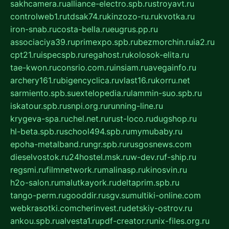
sakhcamera.ru
alliance-electro.spb.ru
stroyavt.ru
controlweb1.ru
tdsak74.ru
kinzozo-ru.ru
kvotka.ru
iron-snab.ru
costa-bella.ru
eugrus.pp.ru
associaciya39.ru
primexpo.spb.ru
bezmorchin.ru
ia2.ru
cpt21.ru
ispecspb.ru
regahost.ru
kolosok-elita.ru
tae-kwon.ru
consrio.com.ru
insiam.ru
avegainfo.ru
archery161.ru
bigencyclica.ru
vlast16.ru
korru.net
sarmiento.spb.su
extelopedia.ru
lammin-suo.spb.ru
iskatour.spb.ru
snpi.org.ru
running-line.ru
krygeva-spa.ru
chel.net.ru
rust-loco.ru
dugshop.ru
hl-beta.spb.ru
school494.spb.ru
mymubaby.ru
epoha-metalband.ru
ngr.spb.ru
rusgosnews.com
dieselvostok.ru
24hostel.msk.ru
w-dev.ru
f-ship.ru
regsmi.ru
filmnetwork.ru
malinasp.ru
kinosvin.ru
h2o-salon.ru
malutkayork.ru
deltaprim.spb.ru
tango-perm.ru
gooddir.ru
sgv.su
multiki-online.com
webkrasotki.com
cherinvest.ru
detskiy-ostrov.ru
ankou.spb.ru
alvesta1.ru
pdf-creator.ru
nix-files.org.ru