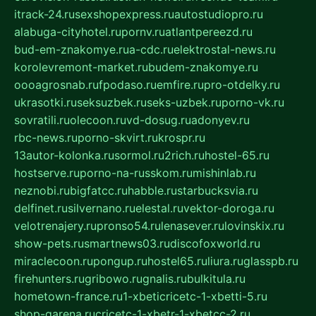
itrack-24.ru
sexshopexpress.ru
autostudiopro.ru
alabuga-cityhotel.ru
pornv.ru
atlantpereezd.ru
bud-em-znakomye.ru
a-cdc.ru
elektrostal-news.ru
korolevremont-market.ru
budem-znakomye.ru
oooagrosnab.ru
fpodaso.ru
emfire.ru
pro-otdelky.ru
ukrasotki.ru
seksuzbek.ru
seks-uzbek.ru
porno-vk.ru
sovratili.ru
olecoon.ru
vd-dosug.ru
adonyev.ru
rbc-news.ru
porno-skvirt.ru
krospr.ru
13autor-kolonka.ru
sormol.ru
2rich.ru
hostel-65.ru
hostserve.ru
porno-na-russkom.ru
mishinlab.ru
neznobi.ru
bigfatcc.ru
habble.ru
starbucksvia.ru
delfinet.ru
silvernano.ru
elestal.ru
vektor-doroga.ru
velotrenajery.ru
pronso54.ru
lenasever.ru
lovinskix.ru
show-pets.ru
smartnews03.ru
discofoxworld.ru
miraclecoon.ru
pongup.ru
hostel65.ru
liura.ru
glasspb.ru
firehunters.ru
gribowo.ru
gnalis.ru
bulkitula.ru
hometown-france.ru
1-xbeticricetc-1-xbetti-5.ru
shop-garena.ru
cricetc-1-xbetr-1-xbetcc-2.ru