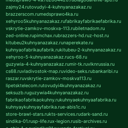
zajmy24.ru
tovudyi-4-kuhnyanazakaz.ru
brazzerscom.ru
medsprawo4ka.ru
xehyroo5kuhnyanazakaz.ru
fabrikayfabrikaefabrika.ru
vskrytie-zamkov-moskva-113.ru
biletnadom.ru
zed-online.ru
pimchax.ru
brazzers-hd.ru
z-host.ru
kitubeu2kuhnyanazakaz.ru
naperekate.ru
kuhnyaofabrikaufabrik.ru
kitubeu-2-kuhnyanazakaz.ru
xehyroo-5-kuhnyanazakaz.ru
cs-68.ru
guzywia-4-kuhnyanazakaz.ru
mir-tk.ru
vlknrussia.ru
cs68.ru
vladivostok-map.ru
video-seks.ru
bankaribi.ru
raszar.ru
vskrytie-zamkov-moskva113.ru
lipetsktelecom.ru
tovudyi4kuhnyanazakaz.ru
seksuzb.ru
guzywia4kuhnyanazakaz.ru
fabrikaofabrikaokuhny.ru
kuhnyaekuhnyaafabrika.ru
kuhnyaykuhnyayfabrika.ru
e-abis1c.ru
store-brawl-stars.ru
kts-services.ru
dark-sand.ru
sindika-01.ru
sp-life.ru
x-legion.ru
sib-archives.ru