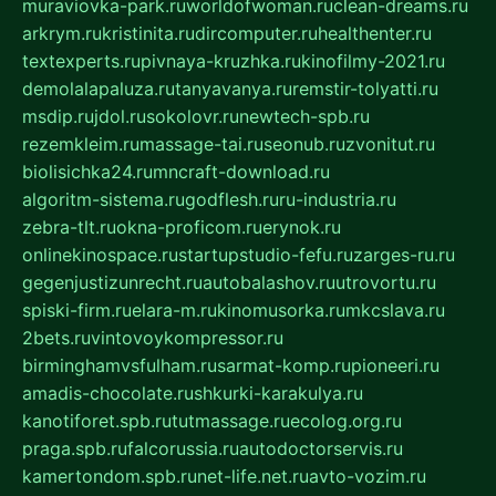
muraviovka-park.ru
worldofwoman.ru
clean-dreams.ru
arkrym.ru
kristinita.ru
dircomputer.ru
healthenter.ru
textexperts.ru
pivnaya-kruzhka.ru
kinofilmy-2021.ru
demolalapaluza.ru
tanyavanya.ru
remstir-tolyatti.ru
msdip.ru
jdol.ru
sokolovr.ru
newtech-spb.ru
rezemkleim.ru
massage-tai.ru
seonub.ru
zvonitut.ru
biolisichka24.ru
mncraft-download.ru
algoritm-sistema.ru
godflesh.ru
ru-industria.ru
zebra-tlt.ru
okna-proficom.ru
erynok.ru
onlinekinospace.ru
startupstudio-fefu.ru
zarges-ru.ru
gegenjustizunrecht.ru
autobalashov.ru
utrovortu.ru
spiski-firm.ru
elara-m.ru
kinomusorka.ru
mkcslava.ru
2bets.ru
vintovoykompressor.ru
birminghamvsfulham.ru
sarmat-komp.ru
pioneeri.ru
amadis-chocolate.ru
shkurki-karakulya.ru
kanotiforet.spb.ru
tutmassage.ru
ecolog.org.ru
praga.spb.ru
falcorussia.ru
autodoctorservis.ru
kamertondom.spb.ru
net-life.net.ru
avto-vozim.ru