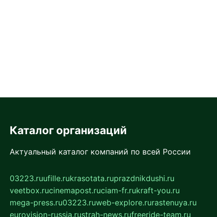
Каталог организаций
Актуальный каталог компаний по всей России
03223.ru
ufille.ru
krasotata.ru
prazdnikdushi.ru
veetbox.ru
cinemapost.ru
ciam-fr.ru
kraft-you.ru
mega-press.ru
03223.ru
web-explore.ru
rastenuya.ru
eurovision-russia.ru
strah-news.ru
freeride-team.ru