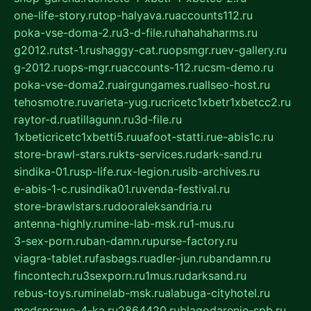
one-life-story.ru
top-halyava.ru
accounts112.ru
poka-vse-doma-2.ru
3-d-file.ru
hahahaharms.ru
g2012.ru
tst-1.ru
shaggy-cat.ru
opsmgr.ru
ev-gallery.ru
g-2012.ru
ops-mgr.ru
accounts-112.ru
csm-demo.ru
poka-vse-doma2.ru
airgungames.ru
allseo-host.ru
tehosmotre.ru
varieta-yug.ru
cricetc1xbetr1xbetcc2.ru
raytor-d.ru
atillagunn.ru
3d-file.ru
1xbeticricetc1xbetti5.ru
uafoot-statti.ru
e-abis1c.ru
store-brawl-stars.ru
kts-services.ru
dark-sand.ru
sindika-01.ru
sp-life.ru
x-legion.ru
sib-archives.ru
e-abis-1-c.ru
sindika01.ru
venda-festival.ru
store-brawlstars.ru
dooraleksandria.ru
antenna-highly.ru
mine-lab-msk.ru
1-mus.ru
3-sex-porn.ru
ban-damn.ru
purse-factory.ru
viagra-tablet.ru
fasbags.ru
adler-jun.ru
bandamn.ru
fincontech.ru
3sexporn.ru
1mus.ru
darksand.ru
rebus-toys.ru
minelab-msk.ru
alabuga-cityhotel.ru
medsprawo-4-ka.ru
2864420.ru
blagodarenie-spb.ru