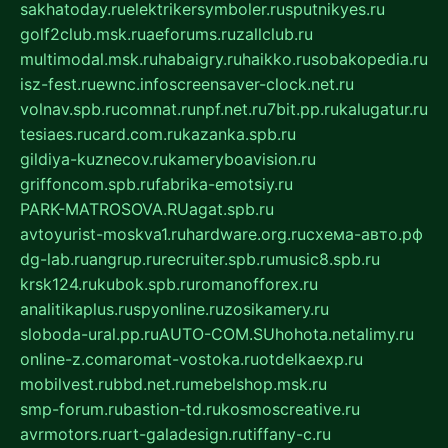
sakhatoday.ru
elektrikersymboler.ru
sputnikyes.ru
golf2club.msk.ru
aeforums.ru
zallclub.ru
multimodal.msk.ru
habaigry.ru
haikko.ru
sobakopedia.ru
isz-fest.ru
ewnc.info
screensaver-clock.net.ru
volnav.spb.ru
comnat.ru
npf.net.ru
7bit.pp.ru
kalugatur.ru
tesiaes.ru
card.com.ru
kazanka.spb.ru
gildiya-kuznecov.ru
kameryboavision.ru
griffoncom.spb.ru
fabrika-emotsiy.ru
PARK-MATROSOVA.RU
agat.spb.ru
avtoyurist-moskva1.ru
hardware.org.ru
схема-авто.рф
dg-lab.ru
angrup.ru
recruiter.spb.ru
music8.spb.ru
krsk124.ru
kubok.spb.ru
romanofforex.ru
analitikaplus.ru
spyonline.ru
zosikamery.ru
sloboda-ural.pp.ru
AUTO-COM.SU
hohota.net
alimy.ru
online-z.com
aromat-vostoka.ru
otdelkaexp.ru
mobilvest.ru
bbd.net.ru
mebelshop.msk.ru
smp-forum.ru
bastion-td.ru
kosmoscreative.ru
avrmotors.ru
art-galadesign.ru
tiffany-c.ru