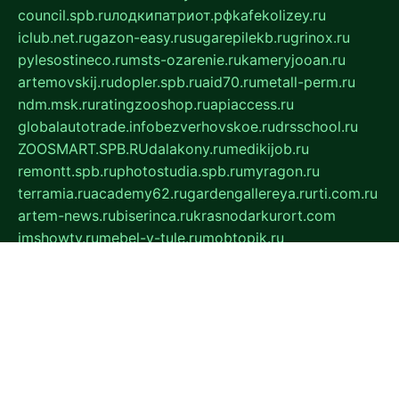
council.spb.ru
лодкипатриот.рф
kafekolizey.ru
iclub.net.ru
gazon-easy.ru
sugarepilekb.ru
grinox.ru
pylesostineco.ru
msts-ozarenie.ru
kameryjooan.ru
artemovskij.ru
dopler.spb.ru
aid70.ru
metall-perm.ru
ndm.msk.ru
ratingzooshop.ru
apiaccess.ru
globalautotrade.info
bezverhovskoe.ru
drsschool.ru
ZOOSMART.SPB.RU
dalakony.ru
medikijob.ru
remontt.spb.ru
photostudia.spb.ru
myragon.ru
terramia.ru
academy62.ru
gardengallereya.ru
rti.com.ru
artem-news.ru
biserinca.ru
krasnodarkurort.com
imshowtv.ru
mebel-v-tule.ru
mobtopik.ru
pcsecurity.net.ru
tool-sib.ru
multimetrunit.ru
sp-tour.ru
fan-cs.ru
santeh-russia.ru
symbian9.net.ru
DSHAIR.RU
tmmotors.spb.ru
xjocuricopii.com
musavtomat.msk.ru
obustrojdom.ru
sovetcik.ru
ybaranovskaya.ru
ppknews.ru
cult-alshei.ru
JAPANRUSSIA.RU
proekciyamebel.ru
imper-finans.ru
rim.org.ru
glamourai.ru
brassminus.ru
zabor-pro.ru
ftn.pp.ru