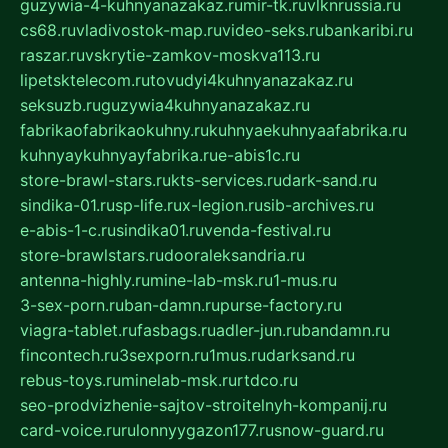
guzywia-4-kuhnyanazakaz.ru
mir-tk.ru
vlknrussia.ru
cs68.ru
vladivostok-map.ru
video-seks.ru
bankaribi.ru
raszar.ru
vskrytie-zamkov-moskva113.ru
lipetsktelecom.ru
tovudyi4kuhnyanazakaz.ru
seksuzb.ru
guzywia4kuhnyanazakaz.ru
fabrikaofabrikaokuhny.ru
kuhnyaekuhnyaafabrika.ru
kuhnyaykuhnyayfabrika.ru
e-abis1c.ru
store-brawl-stars.ru
kts-services.ru
dark-sand.ru
sindika-01.ru
sp-life.ru
x-legion.ru
sib-archives.ru
e-abis-1-c.ru
sindika01.ru
venda-festival.ru
store-brawlstars.ru
dooraleksandria.ru
antenna-highly.ru
mine-lab-msk.ru
1-mus.ru
3-sex-porn.ru
ban-damn.ru
purse-factory.ru
viagra-tablet.ru
fasbags.ru
adler-jun.ru
bandamn.ru
fincontech.ru
3sexporn.ru
1mus.ru
darksand.ru
rebus-toys.ru
minelab-msk.ru
rtdco.ru
seo-prodvizhenie-sajtov-stroitelnyh-kompanij.ru
card-voice.ru
rulonnyygazon177.ru
snow-guard.ru