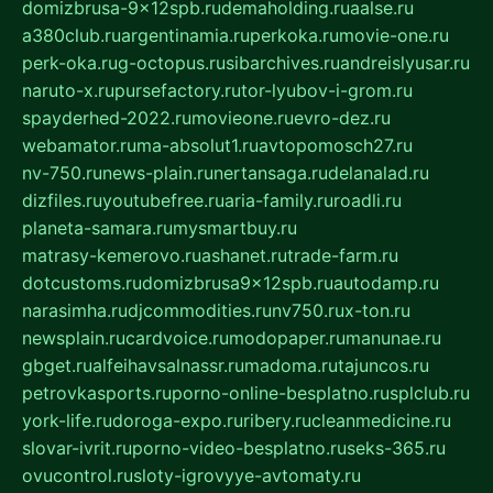
domizbrusa-9x12spb.ru
demaholding.ru
aalse.ru
a380club.ru
argentinamia.ru
perkoka.ru
movie-one.ru
perk-oka.ru
g-octopus.ru
sibarchives.ru
andreislyusar.ru
naruto-x.ru
pursefactory.ru
tor-lyubov-i-grom.ru
spayderhed-2022.ru
movieone.ru
evro-dez.ru
webamator.ru
ma-absolut1.ru
avtopomosch27.ru
nv-750.ru
news-plain.ru
nertansaga.ru
delanalad.ru
dizfiles.ru
youtubefree.ru
aria-family.ru
roadli.ru
planeta-samara.ru
mysmartbuy.ru
matrasy-kemerovo.ru
ashanet.ru
trade-farm.ru
dotcustoms.ru
domizbrusa9x12spb.ru
autodamp.ru
narasimha.ru
djcommodities.ru
nv750.ru
x-ton.ru
newsplain.ru
cardvoice.ru
modopaper.ru
manunae.ru
gbget.ru
alfeihavsalnassr.ru
madoma.ru
tajuncos.ru
petrovkasports.ru
porno-online-besplatno.ru
splclub.ru
york-life.ru
doroga-expo.ru
ribery.ru
cleanmedicine.ru
slovar-ivrit.ru
porno-video-besplatno.ru
seks-365.ru
ovucontrol.ru
sloty-igrovyye-avtomaty.ru