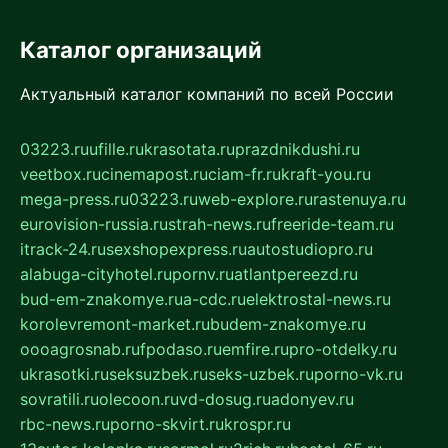
Каталог организаций
Актуальный каталог компаний по всей России
03223.ru
ufille.ru
krasotata.ru
prazdnikdushi.ru
veetbox.ru
cinemapost.ru
ciam-fr.ru
kraft-you.ru
mega-press.ru
03223.ru
web-explore.ru
rastenuya.ru
eurovision-russia.ru
strah-news.ru
freeride-team.ru
itrack-24.ru
sexshopexpress.ru
autostudiopro.ru
alabuga-cityhotel.ru
pornv.ru
atlantpereezd.ru
bud-em-znakomye.ru
a-cdc.ru
elektrostal-news.ru
korolevremont-market.ru
budem-znakomye.ru
oooagrosnab.ru
fpodaso.ru
emfire.ru
pro-otdelky.ru
ukrasotki.ru
seksuzbek.ru
seks-uzbek.ru
porno-vk.ru
sovratili.ru
olecoon.ru
vd-dosug.ru
adonyev.ru
rbc-news.ru
porno-skvirt.ru
krospr.ru