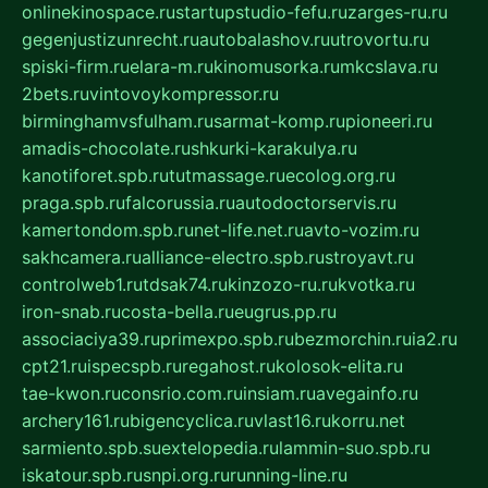
onlinekinospace.ru
startupstudio-fefu.ru
zarges-ru.ru
gegenjustizunrecht.ru
autobalashov.ru
utrovortu.ru
spiski-firm.ru
elara-m.ru
kinomusorka.ru
mkcslava.ru
2bets.ru
vintovoykompressor.ru
birminghamvsfulham.ru
sarmat-komp.ru
pioneeri.ru
amadis-chocolate.ru
shkurki-karakulya.ru
kanotiforet.spb.ru
tutmassage.ru
ecolog.org.ru
praga.spb.ru
falcorussia.ru
autodoctorservis.ru
kamertondom.spb.ru
net-life.net.ru
avto-vozim.ru
sakhcamera.ru
alliance-electro.spb.ru
stroyavt.ru
controlweb1.ru
tdsak74.ru
kinzozo-ru.ru
kvotka.ru
iron-snab.ru
costa-bella.ru
eugrus.pp.ru
associaciya39.ru
primexpo.spb.ru
bezmorchin.ru
ia2.ru
cpt21.ru
ispecspb.ru
regahost.ru
kolosok-elita.ru
tae-kwon.ru
consrio.com.ru
insiam.ru
avegainfo.ru
archery161.ru
bigencyclica.ru
vlast16.ru
korru.net
sarmiento.spb.su
extelopedia.ru
lammin-suo.spb.ru
iskatour.spb.ru
snpi.org.ru
running-line.ru