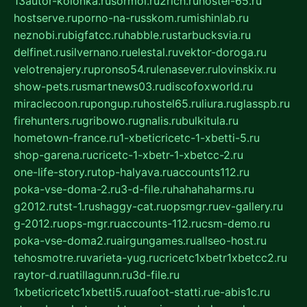
13autor-kolonka.ru
sormol.ru
2rich.ru
hostel-65.ru
hostserve.ru
porno-na-russkom.ru
mishinlab.ru
neznobi.ru
bigfatcc.ru
habble.ru
starbucksvia.ru
delfinet.ru
silvernano.ru
elestal.ru
vektor-doroga.ru
velotrenajery.ru
pronso54.ru
lenasever.ru
lovinskix.ru
show-pets.ru
smartnews03.ru
discofoxworld.ru
miraclecoon.ru
pongup.ru
hostel65.ru
liura.ru
glasspb.ru
firehunters.ru
gribowo.ru
gnalis.ru
bulkitula.ru
hometown-france.ru
1-xbeticricetc-1-xbetti-5.ru
shop-garena.ru
cricetc-1-xbetr-1-xbetcc-2.ru
one-life-story.ru
top-halyava.ru
accounts112.ru
poka-vse-doma-2.ru
3-d-file.ru
hahahaharms.ru
g2012.ru
tst-1.ru
shaggy-cat.ru
opsmgr.ru
ev-gallery.ru
g-2012.ru
ops-mgr.ru
accounts-112.ru
csm-demo.ru
poka-vse-doma2.ru
airgungames.ru
allseo-host.ru
tehosmotre.ru
varieta-yug.ru
cricetc1xbetr1xbetcc2.ru
raytor-d.ru
atillagunn.ru
3d-file.ru
1xbeticricetc1xbetti5.ru
uafoot-statti.ru
e-abis1c.ru