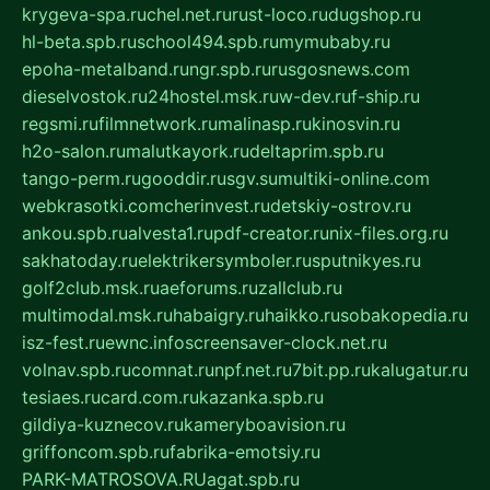
krygeva-spa.ru
chel.net.ru
rust-loco.ru
dugshop.ru
hl-beta.spb.ru
school494.spb.ru
mymubaby.ru
epoha-metalband.ru
ngr.spb.ru
rusgosnews.com
dieselvostok.ru
24hostel.msk.ru
w-dev.ru
f-ship.ru
regsmi.ru
filmnetwork.ru
malinasp.ru
kinosvin.ru
h2o-salon.ru
malutkayork.ru
deltaprim.spb.ru
tango-perm.ru
gooddir.ru
sgv.su
multiki-online.com
webkrasotki.com
cherinvest.ru
detskiy-ostrov.ru
ankou.spb.ru
alvesta1.ru
pdf-creator.ru
nix-files.org.ru
sakhatoday.ru
elektrikersymboler.ru
sputnikyes.ru
golf2club.msk.ru
aeforums.ru
zallclub.ru
multimodal.msk.ru
habaigry.ru
haikko.ru
sobakopedia.ru
isz-fest.ru
ewnc.info
screensaver-clock.net.ru
volnav.spb.ru
comnat.ru
npf.net.ru
7bit.pp.ru
kalugatur.ru
tesiaes.ru
card.com.ru
kazanka.spb.ru
gildiya-kuznecov.ru
kameryboavision.ru
griffoncom.spb.ru
fabrika-emotsiy.ru
PARK-MATROSOVA.RU
agat.spb.ru