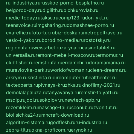
ru-industriya.ru
russkoe-porno-besplatno.ru
belgorod-day.ru
digilith.ru
pichkurovlab.ru
medic-today.ru
taksu.ru
comp123.ru
don-ykt.ru
teensvoice.ru
imgsharing.ru
domashnee-porno.ru
eva-elfie.ru
foto-tur.ru
biz-doska.ru
metropoltravel.ru
veslo-i-yakor.ru
borodino-media.ru
rostotsky.ru
regionufa.ru
weiss-bet.ru
zaryna.ru
casinotablet.ru
universalia.ru
remont-mebeli-moscow.ru
termomur.ru
clubfisher.ru
remstirufa.ru
erdamchi.ru
doramamama.ru
muraviovka-park.ru
worldofwoman.ru
clean-dreams.ru
arkrym.ru
kristinita.ru
dircomputer.ru
healthenter.ru
textexperts.ru
pivnaya-kruzhka.ru
kinofilmy-2021.ru
demolalapaluza.ru
tanyavanya.ru
remstir-tolyatti.ru
msdip.ru
jdol.ru
sokolovr.ru
newtech-spb.ru
rezemkleim.ru
massage-tai.ru
seonub.ru
zvonitut.ru
biolisichka24.ru
mncraft-download.ru
algoritm-sistema.ru
godflesh.ru
ru-industria.ru
zebra-tlt.ru
okna-proficom.ru
erynok.ru