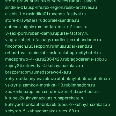
store-brawl-stars.ru
kts-services.ru
dark-sand.ru
sindika-01.ru
sp-life.ru
x-legion.ru
sib-archives.ru
e-abis-1-c.ru
sindika01.ru
venda-festival.ru
store-brawlstars.ru
dooraleksandria.ru
antenna-highly.ru
mine-lab-msk.ru
1-mus.ru
3-sex-porn.ru
ban-damn.ru
purse-factory.ru
viagra-tablet.ru
fasbags.ru
adler-jun.ru
bandamn.ru
fincontech.ru
3sexporn.ru
1mus.ru
darksand.ru
rebus-toys.ru
minelab-msk.ru
alabuga-cityhotel.ru
medsprawo-4-ka.ru
2864420.ru
blagodarenie-spb.ru
zajmy24.ru
tovudyi-4-kuhnyanazakaz.ru
brazzerscom.ru
medsprawo4ka.ru
xehyroo5kuhnyanazakaz.ru
fabrikayfabrikaefabrika.ru
vskrytie-zamkov-moskva-113.ru
biletnadom.ru
zed-online.ru
pimchax.ru
brazzers-hd.ru
z-host.ru
kitubeu2kuhnyanazakaz.ru
naperekate.ru
kuhnyaofabrikaufabrik.ru
kitubeu-2-kuhnyanazakaz.ru
xehyroo-5-kuhnyanazakaz.ru
cs-68.ru