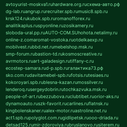
avtoyurist-moskva1.ru
hardware.org.ru
схема-авто.рф
dg-lab.ru
angrup.ru
recruiter.spb.ru
music8.spb.ru
krsk124.ru
kubok.spb.ru
romanofforex.ru
analitikaplus.ru
spyonline.ru
zosikamery.ru
sloboda-ural.pp.ru
AUTO-COM.SU
hohota.net
alimy.ru
online-z.com
aromat-vostoka.ru
otdelkaexp.ru
mobilvest.ru
bbd.net.ru
mebelshop.msk.ru
smp-forum.ru
bastion-td.ru
kosmoscreative.ru
avrmotors.ru
art-galadesign.ru
tiffany-c.ru
ecostep-samara.ru
d-p.spb.ru
галактика73.рф
sko.com.ru
davitamebel-spb.ru
fotsis.ru
tesiaes.ru
kokoroyari.spb.ru
blesna-kazan.ru
mossilver.ru
lenderoq.ru
sergeydobrin.ru
tochkazvuka.msk.ru
people-of-art.ru
bezzubova.ru
clubtibet.ru
orior-aks.ru
dynamoauto.ru
szk-favorit.ru
carlines.ru
flatnsk.ru
kingbolenskaner.ru
alex-motor.ru
astroline.net.ru
act1.spb.ru
polyglot.com.ru
gidlipetsk.ru
ooo-driada.ru
detsad125.ru
mir-zdoroviya.ru
bruslanovo.ru
siterem.ru