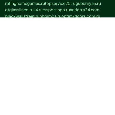
ratinghomegames.ru
topservice25.ru
gubernyan.ru
gtglasslined.ru
ii4.ru
tssport.spb.ru
andorra24.com
blackwallstreet.ru
oboimos.ru
optim-doors.com.ru
ikuch.ru
nycr.org.ru
npa21.ru
vremya-ch.spb.ru
desert000.ru
ivtorgi.ru
ifiori.ru
catalog-statei.ru
dcv.org.ru
spetsmaster174.ru
ipkameryhiseeu.ru
dum26.ru
ruspol.spb.ru
fr-opendp.ru
kam-solnyshko.ru
cheyenne-arapaho.ru
sevzapmetal.spb.ru
ted-lapidus.spb.ru
parasite-eliminator.ru
sigma-complete.ru
modernworld.ru
dama-moda.ru
eholot-group.ru
sk-nvkz.ru
DRONGOLD.RU
democratia2.ru
i-farmer.ru
mass-sport.org
jablonex.spb.ru
bookmess.ru
linkword.ru
refineua.com.ru
cs-spec.net.ru
altay-mebel.ru
DNK-THEATRE.RU
mechaniks.spb.ru
ipcamtechage.ru
skosta.ru
a-sun.ru
stroy-ldsp.ru
snowlands.org.ru
childrensshoes.ru
mrlizzy.ru
mebelsofiakrd.ru
bulizhenko.ru
rumantick.net.ru
mtszerno.ru