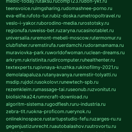
medic-today.ru
taksu.ru
comp123.ru
don-ykt.ru
teensvoice.ru
imgsharing.ru
domashnee-porno.ru
eva-elfie.ru
foto-tur.ru
biz-doska.ru
metropoltravel.ru
veslo-i-yakor.ru
borodino-media.ru
rostotsky.ru
regionufa.ru
weiss-bet.ru
zaryna.ru
casinotablet.ru
universalia.ru
remont-mebeli-moscow.ru
termomur.ru
clubfisher.ru
remstirufa.ru
erdamchi.ru
doramamama.ru
muraviovka-park.ru
worldofwoman.ru
clean-dreams.ru
arkrym.ru
kristinita.ru
dircomputer.ru
healthenter.ru
textexperts.ru
pivnaya-kruzhka.ru
kinofilmy-2021.ru
demolalapaluza.ru
tanyavanya.ru
remstir-tolyatti.ru
msdip.ru
jdol.ru
sokolovr.ru
newtech-spb.ru
rezemkleim.ru
massage-tai.ru
seonub.ru
zvonitut.ru
biolisichka24.ru
mncraft-download.ru
algoritm-sistema.ru
godflesh.ru
ru-industria.ru
zebra-tlt.ru
okna-proficom.ru
erynok.ru
onlinekinospace.ru
startupstudio-fefu.ru
zarges-ru.ru
gegenjustizunrecht.ru
autobalashov.ru
utrovortu.ru