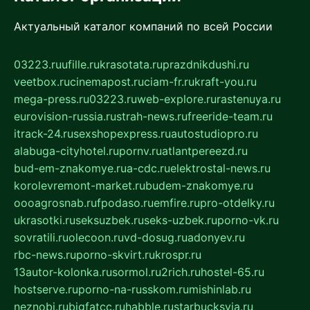
Актуальный каталог компаний по всей России
03223.ru
ufille.ru
krasotata.ru
prazdnikdushi.ru
veetbox.ru
cinemapost.ru
ciam-fr.ru
kraft-you.ru
mega-press.ru
03223.ru
web-explore.ru
rastenuya.ru
eurovision-russia.ru
strah-news.ru
freeride-team.ru
itrack-24.ru
sexshopexpress.ru
autostudiopro.ru
alabuga-cityhotel.ru
pornv.ru
atlantpereezd.ru
bud-em-znakomye.ru
a-cdc.ru
elektrostal-news.ru
korolevremont-market.ru
budem-znakomye.ru
oooagrosnab.ru
fpodaso.ru
emfire.ru
pro-otdelky.ru
ukrasotki.ru
seksuzbek.ru
seks-uzbek.ru
porno-vk.ru
sovratili.ru
olecoon.ru
vd-dosug.ru
adonyev.ru
rbc-news.ru
porno-skvirt.ru
krospr.ru
13autor-kolonka.ru
sormol.ru
2rich.ru
hostel-65.ru
hostserve.ru
porno-na-russkom.ru
mishinlab.ru
neznobi.ru
bigfatcc.ru
habble.ru
starbucksvia.ru