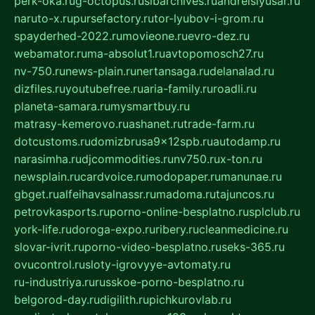
perk-oka.ru
g-octopus.ru
sibarchives.ru
andreislyusar.ru
naruto-x.ru
pursefactory.ru
tor-lyubov-i-grom.ru
spayderhed-2022.ru
movieone.ru
evro-dez.ru
webamator.ru
ma-absolut1.ru
avtopomosch27.ru
nv-750.ru
news-plain.ru
nertansaga.ru
delanalad.ru
dizfiles.ru
youtubefree.ru
aria-family.ru
roadli.ru
planeta-samara.ru
mysmartbuy.ru
matrasy-kemerovo.ru
ashanet.ru
trade-farm.ru
dotcustoms.ru
domizbrusa9x12spb.ru
autodamp.ru
narasimha.ru
djcommodities.ru
nv750.ru
x-ton.ru
newsplain.ru
cardvoice.ru
modopaper.ru
manunae.ru
gbget.ru
alfeihavsalnassr.ru
madoma.ru
tajuncos.ru
petrovkasports.ru
porno-online-besplatno.ru
splclub.ru
york-life.ru
doroga-expo.ru
ribery.ru
cleanmedicine.ru
slovar-ivrit.ru
porno-video-besplatno.ru
seks-365.ru
ovucontrol.ru
sloty-igrovyye-avtomaty.ru
ru-industriya.ru
russkoe-porno-besplatno.ru
belgorod-day.ru
digilith.ru
pichkurovlab.ru