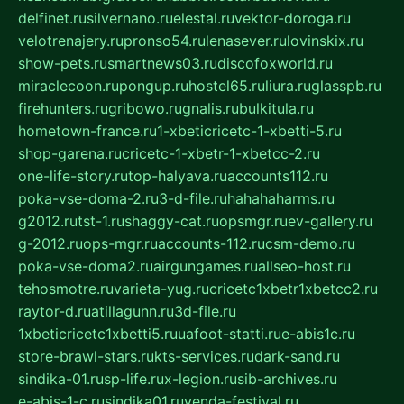
delfinet.ru
silvernano.ru
elestal.ru
vektor-doroga.ru
velotrenajery.ru
pronso54.ru
lenasever.ru
lovinskix.ru
show-pets.ru
smartnews03.ru
discofoxworld.ru
miraclecoon.ru
pongup.ru
hostel65.ru
liura.ru
glasspb.ru
firehunters.ru
gribowo.ru
gnalis.ru
bulkitula.ru
hometown-france.ru
1-xbeticricetc-1-xbetti-5.ru
shop-garena.ru
cricetc-1-xbetr-1-xbetcc-2.ru
one-life-story.ru
top-halyava.ru
accounts112.ru
poka-vse-doma-2.ru
3-d-file.ru
hahahaharms.ru
g2012.ru
tst-1.ru
shaggy-cat.ru
opsmgr.ru
ev-gallery.ru
g-2012.ru
ops-mgr.ru
accounts-112.ru
csm-demo.ru
poka-vse-doma2.ru
airgungames.ru
allseo-host.ru
tehosmotre.ru
varieta-yug.ru
cricetc1xbetr1xbetcc2.ru
raytor-d.ru
atillagunn.ru
3d-file.ru
1xbeticricetc1xbetti5.ru
uafoot-statti.ru
e-abis1c.ru
store-brawl-stars.ru
kts-services.ru
dark-sand.ru
sindika-01.ru
sp-life.ru
x-legion.ru
sib-archives.ru
e-abis-1-c.ru
sindika01.ru
venda-festival.ru