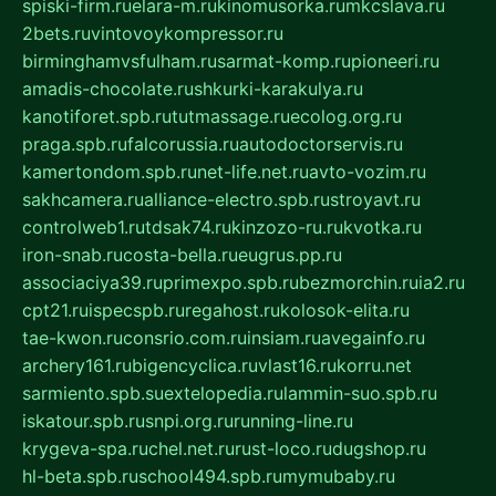
spiski-firm.ru
elara-m.ru
kinomusorka.ru
mkcslava.ru
2bets.ru
vintovoykompressor.ru
birminghamvsfulham.ru
sarmat-komp.ru
pioneeri.ru
amadis-chocolate.ru
shkurki-karakulya.ru
kanotiforet.spb.ru
tutmassage.ru
ecolog.org.ru
praga.spb.ru
falcorussia.ru
autodoctorservis.ru
kamertondom.spb.ru
net-life.net.ru
avto-vozim.ru
sakhcamera.ru
alliance-electro.spb.ru
stroyavt.ru
controlweb1.ru
tdsak74.ru
kinzozo-ru.ru
kvotka.ru
iron-snab.ru
costa-bella.ru
eugrus.pp.ru
associaciya39.ru
primexpo.spb.ru
bezmorchin.ru
ia2.ru
cpt21.ru
ispecspb.ru
regahost.ru
kolosok-elita.ru
tae-kwon.ru
consrio.com.ru
insiam.ru
avegainfo.ru
archery161.ru
bigencyclica.ru
vlast16.ru
korru.net
sarmiento.spb.su
extelopedia.ru
lammin-suo.spb.ru
iskatour.spb.ru
snpi.org.ru
running-line.ru
krygeva-spa.ru
chel.net.ru
rust-loco.ru
dugshop.ru
hl-beta.spb.ru
school494.spb.ru
mymubaby.ru