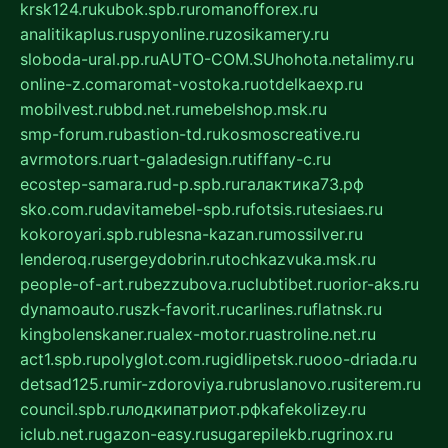
krsk124.ru
kubok.spb.ru
romanofforex.ru
analitikaplus.ru
spyonline.ru
zosikamery.ru
sloboda-ural.pp.ru
AUTO-COM.SU
hohota.net
alimy.ru
online-z.com
aromat-vostoka.ru
otdelkaexp.ru
mobilvest.ru
bbd.net.ru
mebelshop.msk.ru
smp-forum.ru
bastion-td.ru
kosmoscreative.ru
avrmotors.ru
art-galadesign.ru
tiffany-c.ru
ecostep-samara.ru
d-p.spb.ru
галактика73.рф
sko.com.ru
davitamebel-spb.ru
fotsis.ru
tesiaes.ru
kokoroyari.spb.ru
blesna-kazan.ru
mossilver.ru
lenderoq.ru
sergeydobrin.ru
tochkazvuka.msk.ru
people-of-art.ru
bezzubova.ru
clubtibet.ru
orior-aks.ru
dynamoauto.ru
szk-favorit.ru
carlines.ru
flatnsk.ru
kingbolenskaner.ru
alex-motor.ru
astroline.net.ru
act1.spb.ru
polyglot.com.ru
gidlipetsk.ru
ooo-driada.ru
detsad125.ru
mir-zdoroviya.ru
bruslanovo.ru
siterem.ru
council.spb.ru
лодкипатриот.рф
kafekolizey.ru
iclub.net.ru
gazon-easy.ru
sugarepilekb.ru
grinox.ru