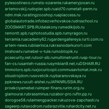
pylesostineco.ru
msts-ozarenie.ru
kameryjooan.ru
artemovskij.ru
dopler.spb.ru
aid70.ru
metall-perm.ru
ndm.msk.ru
ratingzooshop.ru
apiaccess.ru
globalautotrade.info
bezverhovskoe.ru
drsschool.ru
ZOOSMART.SPB.RU
dalakony.ru
medikijob.ru
remontt.spb.ru
photostudia.spb.ru
myragon.ru
terramia.ru
academy62.ru
gardengallereya.ru
rti.com.ru
artem-news.ru
biserinca.ru
krasnodarkurort.com
imshowtv.ru
mebel-v-tule.ru
mobtopik.ru
pcsecurity.net.ru
tool-sib.ru
multimetrunit.ru
sp-tour.ru
fan-cs.ru
santeh-russia.ru
symbian9.net.ru
DSHAIR.RU
tmmotors.spb.ru
xjocuricopii.com
musavtomat.msk.ru
obustrojdom.ru
sovetcik.ru
ybaranovskaya.ru
ppknews.ru
cult-alshei.ru
JAPANRUSSIA.RU
proekciyamebel.ru
imper-finans.ru
rim.org.ru
glamourai.ru
brassminus.ru
zabor-pro.ru
ftn.pp.ru
dorogoe58.ru
laimengpacker.ru
kuzova-zapchasti.ru
sageerp.ru
taxodrom.ru
dsrazvitie.ru
hardcity.net.ru