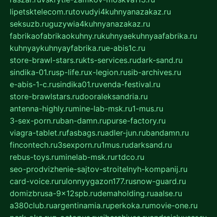
lipetsktelecom.ru
tovudyi4kuhnyanazakaz.ru
seksuzb.ru
guzywia4kuhnyanazakaz.ru
fabrikaofabrikaokuhny.ru
kuhnyaekuhnyaafabrika.ru
kuhnyaykuhnyayfabrika.ru
e-abis1c.ru
store-brawl-stars.ru
kts-services.ru
dark-sand.ru
sindika-01.ru
sp-life.ru
x-legion.ru
sib-archives.ru
e-abis-1-c.ru
sindika01.ru
venda-festival.ru
store-brawlstars.ru
dooraleksandria.ru
antenna-highly.ru
mine-lab-msk.ru
1-mus.ru
3-sex-porn.ru
ban-damn.ru
purse-factory.ru
viagra-tablet.ru
fasbags.ru
adler-jun.ru
bandamn.ru
fincontech.ru
3sexporn.ru
1mus.ru
darksand.ru
rebus-toys.ru
minelab-msk.ru
rtdco.ru
seo-prodvizhenie-sajtov-stroitelnyh-kompanij.ru
card-voice.ru
rulonnyygazon177.ru
snow-guard.ru
domizbrusa-9x12spb.ru
demaholding.ru
aalse.ru
a380club.ru
argentinamia.ru
perkoka.ru
movie-one.ru