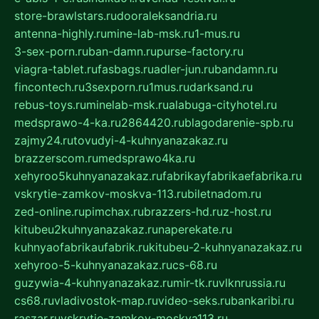
store-brawlstars.ru
dooraleksandria.ru
antenna-highly.ru
mine-lab-msk.ru
1-mus.ru
3-sex-porn.ru
ban-damn.ru
purse-factory.ru
viagra-tablet.ru
fasbags.ru
adler-jun.ru
bandamn.ru
fincontech.ru
3sexporn.ru
1mus.ru
darksand.ru
rebus-toys.ru
minelab-msk.ru
alabuga-cityhotel.ru
medsprawo-4-ka.ru
2864420.ru
blagodarenie-spb.ru
zajmy24.ru
tovudyi-4-kuhnyanazakaz.ru
brazzerscom.ru
medsprawo4ka.ru
xehyroo5kuhnyanazakaz.ru
fabrikayfabrikaefabrika.ru
vskrytie-zamkov-moskva-113.ru
biletnadom.ru
zed-online.ru
pimchax.ru
brazzers-hd.ru
z-host.ru
kitubeu2kuhnyanazakaz.ru
naperekate.ru
kuhnyaofabrikaufabrik.ru
kitubeu-2-kuhnyanazakaz.ru
xehyroo-5-kuhnyanazakaz.ru
cs-68.ru
guzywia-4-kuhnyanazakaz.ru
mir-tk.ru
vlknrussia.ru
cs68.ru
vladivostok-map.ru
video-seks.ru
bankaribi.ru
raszar.ru
vskrytie-zamkov-moskva113.ru