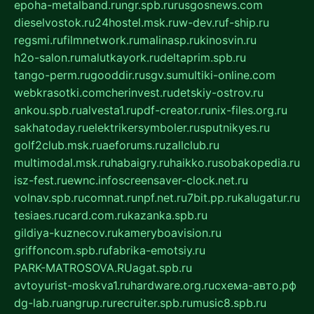
epoha-metalband.ru
ngr.spb.ru
rusgosnews.com
dieselvostok.ru
24hostel.msk.ru
w-dev.ru
f-ship.ru
regsmi.ru
filmnetwork.ru
malinasp.ru
kinosvin.ru
h2o-salon.ru
malutkayork.ru
deltaprim.spb.ru
tango-perm.ru
gooddir.ru
sgv.su
multiki-online.com
webkrasotki.com
cherinvest.ru
detskiy-ostrov.ru
ankou.spb.ru
alvesta1.ru
pdf-creator.ru
nix-files.org.ru
sakhatoday.ru
elektrikersymboler.ru
sputnikyes.ru
golf2club.msk.ru
aeforums.ru
zallclub.ru
multimodal.msk.ru
habaigry.ru
haikko.ru
sobakopedia.ru
isz-fest.ru
ewnc.info
screensaver-clock.net.ru
volnav.spb.ru
comnat.ru
npf.net.ru
7bit.pp.ru
kalugatur.ru
tesiaes.ru
card.com.ru
kazanka.spb.ru
gildiya-kuznecov.ru
kameryboavision.ru
griffoncom.spb.ru
fabrika-emotsiy.ru
PARK-MATROSOVA.RU
agat.spb.ru
avtoyurist-moskva1.ru
hardware.org.ru
схема-авто.рф
dg-lab.ru
angrup.ru
recruiter.spb.ru
music8.spb.ru