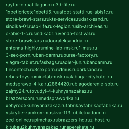
raytor-d.ru
atillagunn.ru
3d-file.ru
1xbeticricetc1xbetti5.ru
uafoot-statti.ru
e-abis1c.ru
store-brawl-stars.ru
kts-services.ru
dark-sand.ru
sindika-01.ru
sp-life.ru
x-legion.ru
sib-archives.ru
e-abis-1-c.ru
sindika01.ru
venda-festival.ru
store-brawlstars.ru
dooraleksandria.ru
antenna-highly.ru
mine-lab-msk.ru
1-mus.ru
3-sex-porn.ru
ban-damn.ru
purse-factory.ru
viagra-tablet.ru
fasbags.ru
adler-jun.ru
bandamn.ru
fincontech.ru
3sexporn.ru
1mus.ru
darksand.ru
rebus-toys.ru
minelab-msk.ru
alabuga-cityhotel.ru
medsprawo-4-ka.ru
2864420.ru
blagodarenie-spb.ru
zajmy24.ru
tovudyi-4-kuhnyanazakaz.ru
brazzerscom.ru
medsprawo4ka.ru
xehyroo5kuhnyanazakaz.ru
fabrikayfabrikaefabrika.ru
vskrytie-zamkov-moskva-113.ru
biletnadom.ru
zed-online.ru
pimchax.ru
brazzers-hd.ru
z-host.ru
kitubeu2kuhnyanazakaz.ru
naperekate.ru