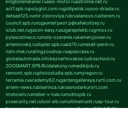
kingbolenskaner.ru
alex-motor.ru
astroline.net.ru
act1.spb.ru
polyglot.com.ru
gidlipetsk.ru
ooo-driada.ru
detsad125.ru
mir-zdoroviya.ru
bruslanovo.ru
siterem.ru
council.spb.ru
лодкипатриот.рф
kafekolizey.ru
iclub.net.ru
gazon-easy.ru
sugarepilekb.ru
grinox.ru
pylesostineco.ru
msts-ozarenie.ru
kameryjooan.ru
artemovskij.ru
dopler.spb.ru
aid70.ru
metall-perm.ru
ndm.msk.ru
ratingzooshop.ru
apiaccess.ru
globalautotrade.info
bezverhovskoe.ru
drsschool.ru
ZOOSMART.SPB.RU
dalakony.ru
medikijob.ru
remontt.spb.ru
photostudia.spb.ru
myragon.ru
terramia.ru
academy62.ru
gardengallereya.ru
rti.com.ru
artem-news.ru
biserinca.ru
krasnodarkurort.com
imshowtv.ru
mebel-v-tule.ru
mobtopik.ru
pcsecurity.net.ru
tool-sib.ru
multimetrunit.ru
sp-tour.ru
fan-cs.ru
santeh-russia.ru
symbian9.net.ru
DSHAIR.RU
tmmotors.spb.ru
xjocuricopii.com
musavtomat.msk.ru
obustrojdom.ru
sovetcik.ru
ybaranovskaya.ru