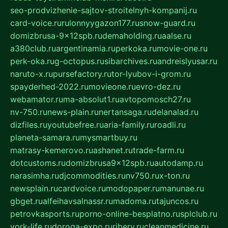
seo-prodvizhenie-sajtov-stroitelnyh-kompanij.ru
card-voice.ru
rulonnyygazon177.ru
snow-guard.ru
domizbrusa-9x12spb.ru
demaholding.ru
aalse.ru
a380club.ru
argentinamia.ru
perkoka.ru
movie-one.ru
perk-oka.ru
g-octopus.ru
sibarchives.ru
andreislyusar.ru
naruto-x.ru
pursefactory.ru
tor-lyubov-i-grom.ru
spayderhed-2022.ru
movieone.ru
evro-dez.ru
webamator.ru
ma-absolut1.ru
avtopomosch27.ru
nv-750.ru
news-plain.ru
nertansaga.ru
delanalad.ru
dizfiles.ru
youtubefree.ru
aria-family.ru
roadli.ru
planeta-samara.ru
mysmartbuy.ru
matrasy-kemerovo.ru
ashanet.ru
trade-farm.ru
dotcustoms.ru
domizbrusa9x12spb.ru
autodamp.ru
narasimha.ru
djcommodities.ru
nv750.ru
x-ton.ru
newsplain.ru
cardvoice.ru
modopaper.ru
manunae.ru
gbget.ru
alfeihavsalnassr.ru
madoma.ru
tajuncos.ru
petrovkasports.ru
porno-online-besplatno.ru
splclub.ru
york-life.ru
doroga-expo.ru
ribery.ru
cleanmedicine.ru