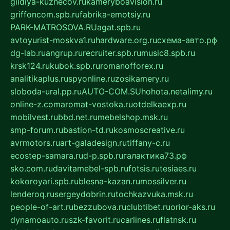
gildiya-kuznecov.ru
kameryboavision.ru
griffoncom.spb.ru
fabrika-emotsiy.ru
PARK-MATROSOVA.RU
agat.spb.ru
avtoyurist-moskva1.ru
hardware.org.ru
схема-авто.рф
dg-lab.ru
angrup.ru
recruiter.spb.ru
music8.spb.ru
krsk124.ru
kubok.spb.ru
romanofforex.ru
analitikaplus.ru
spyonline.ru
zosikamery.ru
sloboda-ural.pp.ru
AUTO-COM.SU
hohota.net
alimy.ru
online-z.com
aromat-vostoka.ru
otdelkaexp.ru
mobilvest.ru
bbd.net.ru
mebelshop.msk.ru
smp-forum.ru
bastion-td.ru
kosmoscreative.ru
avrmotors.ru
art-galadesign.ru
tiffany-c.ru
ecostep-samara.ru
d-p.spb.ru
галактика73.рф
sko.com.ru
davitamebel-spb.ru
fotsis.ru
tesiaes.ru
kokoroyari.spb.ru
blesna-kazan.ru
mossilver.ru
lenderoq.ru
sergeydobrin.ru
tochkazvuka.msk.ru
people-of-art.ru
bezzubova.ru
clubtibet.ru
orior-aks.ru
dynamoauto.ru
szk-favorit.ru
carlines.ru
flatnsk.ru