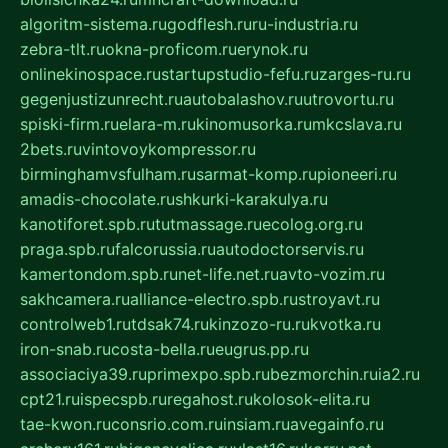
algoritm-sistema.ru
godflesh.ru
ru-industria.ru
zebra-tlt.ru
okna-proficom.ru
erynok.ru
onlinekinospace.ru
startupstudio-fefu.ru
zarges-ru.ru
gegenjustizunrecht.ru
autobalashov.ru
utrovortu.ru
spiski-firm.ru
elara-m.ru
kinomusorka.ru
mkcslava.ru
2bets.ru
vintovoykompressor.ru
birminghamvsfulham.ru
sarmat-komp.ru
pioneeri.ru
amadis-chocolate.ru
shkurki-karakulya.ru
kanotiforet.spb.ru
tutmassage.ru
ecolog.org.ru
praga.spb.ru
falcorussia.ru
autodoctorservis.ru
kamertondom.spb.ru
net-life.net.ru
avto-vozim.ru
sakhcamera.ru
alliance-electro.spb.ru
stroyavt.ru
controlweb1.ru
tdsak74.ru
kinzozo-ru.ru
kvotka.ru
iron-snab.ru
costa-bella.ru
eugrus.pp.ru
associaciya39.ru
primexpo.spb.ru
bezmorchin.ru
ia2.ru
cpt21.ru
ispecspb.ru
regahost.ru
kolosok-elita.ru
tae-kwon.ru
consrio.com.ru
insiam.ru
avegainfo.ru