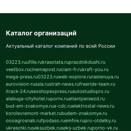
Каталог организаций
Актуальный каталог компаний по всей России
03223.ru
ufille.ru
krasotata.ru
prazdnikdushi.ru
veetbox.ru
cinemapost.ru
ciam-fr.ru
kraft-you.ru
mega-press.ru
03223.ru
web-explore.ru
rastenuya.ru
eurovision-russia.ru
strah-news.ru
freeride-team.ru
itrack-24.ru
sexshopexpress.ru
autostudiopro.ru
alabuga-cityhotel.ru
pornv.ru
atlantpereezd.ru
bud-em-znakomye.ru
a-cdc.ru
elektrostal-news.ru
korolevremont-market.ru
budem-znakomye.ru
oooagrosnab.ru
fpodaso.ru
emfire.ru
pro-otdelky.ru
ukrasotki.ru
seksuzbek.ru
seks-uzbek.ru
porno-vk.ru