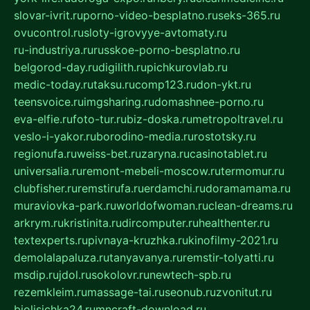
slovar-ivrit.ru
porno-video-besplatno.ru
seks-365.ru
ovucontrol.ru
sloty-igrovyye-avtomaty.ru
ru-industriya.ru
russkoe-porno-besplatno.ru
belgorod-day.ru
digilith.ru
pichkurovlab.ru
medic-today.ru
taksu.ru
comp123.ru
don-ykt.ru
teensvoice.ru
imgsharing.ru
domashnee-porno.ru
eva-elfie.ru
foto-tur.ru
biz-doska.ru
metropoltravel.ru
veslo-i-yakor.ru
borodino-media.ru
rostotsky.ru
regionufa.ru
weiss-bet.ru
zaryna.ru
casinotablet.ru
universalia.ru
remont-mebeli-moscow.ru
termomur.ru
clubfisher.ru
remstirufa.ru
erdamchi.ru
doramamama.ru
muraviovka-park.ru
worldofwoman.ru
clean-dreams.ru
arkrym.ru
kristinita.ru
dircomputer.ru
healthenter.ru
textexperts.ru
pivnaya-kruzhka.ru
kinofilmy-2021.ru
demolalapaluza.ru
tanyavanya.ru
remstir-tolyatti.ru
msdip.ru
jdol.ru
sokolovr.ru
newtech-spb.ru
rezemkleim.ru
massage-tai.ru
seonub.ru
zvonitut.ru
biolisichka24.ru
mncraft-download.ru