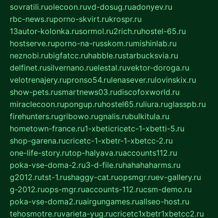
sovratili.ru
olecoon.ru
vd-dosug.ru
adonyev.ru
rbc-news.ru
porno-skvirt.ru
krospr.ru
13autor-kolonka.ru
sormol.ru
2rich.ru
hostel-65.ru
hostserve.ru
porno-na-russkom.ru
mishinlab.ru
neznobi.ru
bigfatcc.ru
habble.ru
starbucksvia.ru
delfinet.ru
silvernano.ru
elestal.ru
vektor-doroga.ru
velotrenajery.ru
pronso54.ru
lenasever.ru
lovinskix.ru
show-pets.ru
smartnews03.ru
discofoxworld.ru
miraclecoon.ru
pongup.ru
hostel65.ru
liura.ru
glasspb.ru
firehunters.ru
gribowo.ru
gnalis.ru
bulkitula.ru
hometown-france.ru
1-xbeticricetc-1-xbetti-5.ru
shop-garena.ru
cricetc-1-xbetr-1-xbetcc-2.ru
one-life-story.ru
top-halyava.ru
accounts112.ru
poka-vse-doma-2.ru
3-d-file.ru
hahahaharms.ru
g2012.ru
tst-1.ru
shaggy-cat.ru
opsmgr.ru
ev-gallery.ru
g-2012.ru
ops-mgr.ru
accounts-112.ru
csm-demo.ru
poka-vse-doma2.ru
airgungames.ru
allseo-host.ru
tehosmotre.ru
varieta-yug.ru
cricetc1xbetr1xbetcc2.ru