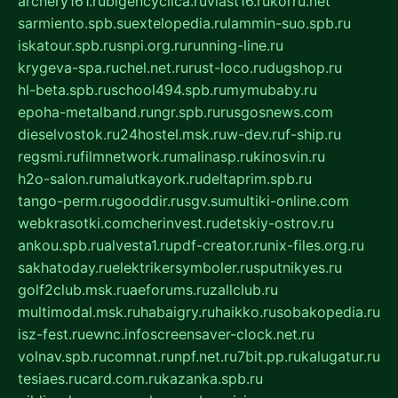
archery161.ru
bigencyclica.ru
vlast16.ru
korru.net
sarmiento.spb.su
extelopedia.ru
lammin-suo.spb.ru
iskatour.spb.ru
snpi.org.ru
running-line.ru
krygeva-spa.ru
chel.net.ru
rust-loco.ru
dugshop.ru
hl-beta.spb.ru
school494.spb.ru
mymubaby.ru
epoha-metalband.ru
ngr.spb.ru
rusgosnews.com
dieselvostok.ru
24hostel.msk.ru
w-dev.ru
f-ship.ru
regsmi.ru
filmnetwork.ru
malinasp.ru
kinosvin.ru
h2o-salon.ru
malutkayork.ru
deltaprim.spb.ru
tango-perm.ru
gooddir.ru
sgv.su
multiki-online.com
webkrasotki.com
cherinvest.ru
detskiy-ostrov.ru
ankou.spb.ru
alvesta1.ru
pdf-creator.ru
nix-files.org.ru
sakhatoday.ru
elektrikersymboler.ru
sputnikyes.ru
golf2club.msk.ru
aeforums.ru
zallclub.ru
multimodal.msk.ru
habaigry.ru
haikko.ru
sobakopedia.ru
isz-fest.ru
ewnc.info
screensaver-clock.net.ru
volnav.spb.ru
comnat.ru
npf.net.ru
7bit.pp.ru
kalugatur.ru
tesiaes.ru
card.com.ru
kazanka.spb.ru