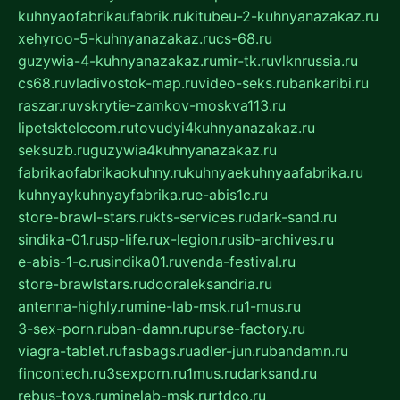
kuhnyaofabrikaufabrik.ru
kitubeu-2-kuhnyanazakaz.ru
xehyroo-5-kuhnyanazakaz.ru
cs-68.ru
guzywia-4-kuhnyanazakaz.ru
mir-tk.ru
vlknrussia.ru
cs68.ru
vladivostok-map.ru
video-seks.ru
bankaribi.ru
raszar.ru
vskrytie-zamkov-moskva113.ru
lipetsktelecom.ru
tovudyi4kuhnyanazakaz.ru
seksuzb.ru
guzywia4kuhnyanazakaz.ru
fabrikaofabrikaokuhny.ru
kuhnyaekuhnyaafabrika.ru
kuhnyaykuhnyayfabrika.ru
e-abis1c.ru
store-brawl-stars.ru
kts-services.ru
dark-sand.ru
sindika-01.ru
sp-life.ru
x-legion.ru
sib-archives.ru
e-abis-1-c.ru
sindika01.ru
venda-festival.ru
store-brawlstars.ru
dooraleksandria.ru
antenna-highly.ru
mine-lab-msk.ru
1-mus.ru
3-sex-porn.ru
ban-damn.ru
purse-factory.ru
viagra-tablet.ru
fasbags.ru
adler-jun.ru
bandamn.ru
fincontech.ru
3sexporn.ru
1mus.ru
darksand.ru
rebus-toys.ru
minelab-msk.ru
rtdco.ru