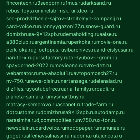
fincontech.ru
3sexporn.ru
1mus.ru
darksand.ru
rebus-toys.ru
minelab-msk.ru
rtdco.ru
seo-prodvizhenie-sajtov-stroitelnyh-kompanij.ru
card-voice.ru
rulonnyygazon177.ru
snow-guard.ru
domizbrusa-9x12spb.ru
demaholding.ru
aalse.ru
a380club.ru
argentinamia.ru
perkoka.ru
movie-one.ru
perk-oka.ru
g-octopus.ru
sibarchives.ru
andreislyusar.ru
naruto-x.ru
pursefactory.ru
tor-lyubov-i-grom.ru
spayderhed-2022.ru
movieone.ru
evro-dez.ru
webamator.ru
ma-absolut1.ru
avtopomosch27.ru
nv-750.ru
news-plain.ru
nertansaga.ru
delanalad.ru
dizfiles.ru
youtubefree.ru
aria-family.ru
roadli.ru
planeta-samara.ru
mysmartbuy.ru
matrasy-kemerovo.ru
ashanet.ru
trade-farm.ru
dotcustoms.ru
domizbrusa9x12spb.ru
autodamp.ru
narasimha.ru
djcommodities.ru
nv750.ru
x-ton.ru
newsplain.ru
cardvoice.ru
modopaper.ru
manunae.ru
gbget.ru
alfeihavsalnassr.ru
madoma.ru
tajuncos.ru