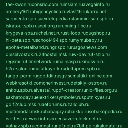
tae-kwon.ru
consrio.com.ru
insiam.ru
avegainfo.ru
archery161.ru
bigencyclica.ru
vlast16.ru
korru.net
sarmiento.spb.su
extelopedia.ru
lammin-suo.spb.ru
iskatour.spb.ru
snpi.org.ru
running-line.ru
krygeva-spa.ru
chel.net.ru
rust-loco.ru
dugshop.ru
hl-beta.spb.ru
school494.spb.ru
mymubaby.ru
epoha-metalband.ru
ngr.spb.ru
rusgosnews.com
dieselvostok.ru
24hostel.msk.ru
w-dev.ru
f-ship.ru
regsmi.ru
filmnetwork.ru
malinasp.ru
kinosvin.ru
h2o-salon.ru
malutkayork.ru
deltaprim.spb.ru
tango-perm.ru
gooddir.ru
sgv.su
multiki-online.com
webkrasotki.com
cherinvest.ru
detskiy-ostrov.ru
ankou.spb.ru
alvesta1.ru
pdf-creator.ru
nix-files.org.ru
sakhatoday.ru
elektrikersymboler.ru
sputnikyes.ru
golf2club.msk.ru
aeforums.ru
zallclub.ru
multimodal.msk.ru
habaigry.ru
haikko.ru
sobakopedia.ru
isz-fest.ru
ewnc.info
screensaver-clock.net.ru
volnav.spb.ru
comnat.ru
npf.net.ru
7bit.pp.ru
kalugatur.ru