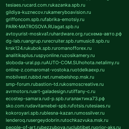
tesiaes.ru
card.com.ru
kazanka.spb.ru
gildiya-kuznecov.ru
kameryboavision.ru
griffoncom.spb.ru
fabrika-emotsiy.ru
PARK-MATROSOVA.RU
agat.spb.ru
avtoyurist-moskva1.ru
hardware.org.ru
схема-авто.рф
dg-lab.ru
angrup.ru
recruiter.spb.ru
music8.spb.ru
krsk124.ru
kubok.spb.ru
romanofforex.ru
analitikaplus.ru
spyonline.ru
zosikamery.ru
sloboda-ural.pp.ru
AUTO-COM.SU
hohota.net
alimy.ru
online-z.com
aromat-vostoka.ru
otdelkaexp.ru
mobilvest.ru
bbd.net.ru
mebelshop.msk.ru
smp-forum.ru
bastion-td.ru
kosmoscreative.ru
avrmotors.ru
art-galadesign.ru
tiffany-c.ru
ecostep-samara.ru
d-p.spb.ru
галактика73.рф
sko.com.ru
davitamebel-spb.ru
fotsis.ru
tesiaes.ru
kokoroyari.spb.ru
blesna-kazan.ru
mossilver.ru
lenderoq.ru
sergeydobrin.ru
tochkazvuka.msk.ru
people-of-art.ru
bezzubova.ru
clubtibet.ru
orior-aks.ru