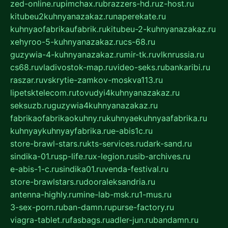
zed-online.ru
pimchax.ru
brazzers-hd.ru
z-host.ru
kitubeu2kuhnyanazakaz.ru
naperekate.ru
kuhnyaofabrikaufabrik.ru
kitubeu-2-kuhnyanazakaz.ru
xehyroo-5-kuhnyanazakaz.ru
cs-68.ru
guzywia-4-kuhnyanazakaz.ru
mir-tk.ru
vlknrussia.ru
cs68.ru
vladivostok-map.ru
video-seks.ru
bankaribi.ru
raszar.ru
vskrytie-zamkov-moskva113.ru
lipetsktelecom.ru
tovudyi4kuhnyanazakaz.ru
seksuzb.ru
guzywia4kuhnyanazakaz.ru
fabrikaofabrikaokuhny.ru
kuhnyaekuhnyaafabrika.ru
kuhnyaykuhnyayfabrika.ru
e-abis1c.ru
store-brawl-stars.ru
kts-services.ru
dark-sand.ru
sindika-01.ru
sp-life.ru
x-legion.ru
sib-archives.ru
e-abis-1-c.ru
sindika01.ru
venda-festival.ru
store-brawlstars.ru
dooraleksandria.ru
antenna-highly.ru
mine-lab-msk.ru
1-mus.ru
3-sex-porn.ru
ban-damn.ru
purse-factory.ru
viagra-tablet.ru
fasbags.ru
adler-jun.ru
bandamn.ru