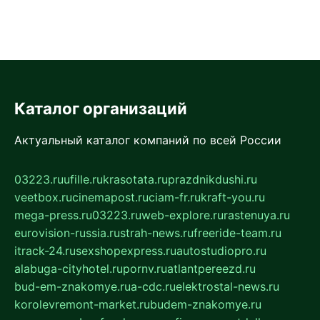
Каталог организаций
Актуальный каталог компаний по всей России
03223.ru
ufille.ru
krasotata.ru
prazdnikdushi.ru
veetbox.ru
cinemapost.ru
ciam-fr.ru
kraft-you.ru
mega-press.ru
03223.ru
web-explore.ru
rastenuya.ru
eurovision-russia.ru
strah-news.ru
freeride-team.ru
itrack-24.ru
sexshopexpress.ru
autostudiopro.ru
alabuga-cityhotel.ru
pornv.ru
atlantpereezd.ru
bud-em-znakomye.ru
a-cdc.ru
elektrostal-news.ru
korolevremont-market.ru
budem-znakomye.ru