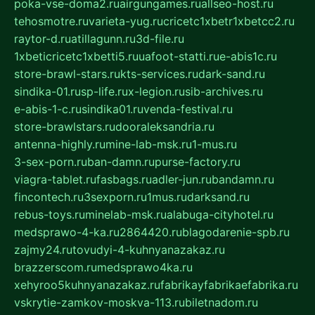
poka-vse-doma2.ru
airgungames.ru
allseo-host.ru
tehosmotre.ru
varieta-yug.ru
cricetc1xbetr1xbetcc2.ru
raytor-d.ru
atillagunn.ru
3d-file.ru
1xbeticricetc1xbetti5.ru
uafoot-statti.ru
e-abis1c.ru
store-brawl-stars.ru
kts-services.ru
dark-sand.ru
sindika-01.ru
sp-life.ru
x-legion.ru
sib-archives.ru
e-abis-1-c.ru
sindika01.ru
venda-festival.ru
store-brawlstars.ru
dooraleksandria.ru
antenna-highly.ru
mine-lab-msk.ru
1-mus.ru
3-sex-porn.ru
ban-damn.ru
purse-factory.ru
viagra-tablet.ru
fasbags.ru
adler-jun.ru
bandamn.ru
fincontech.ru
3sexporn.ru
1mus.ru
darksand.ru
rebus-toys.ru
minelab-msk.ru
alabuga-cityhotel.ru
medsprawo-4-ka.ru
2864420.ru
blagodarenie-spb.ru
zajmy24.ru
tovudyi-4-kuhnyanazakaz.ru
brazzerscom.ru
medsprawo4ka.ru
xehyroo5kuhnyanazakaz.ru
fabrikayfabrikaefabrika.ru
vskrytie-zamkov-moskva-113.ru
biletnadom.ru