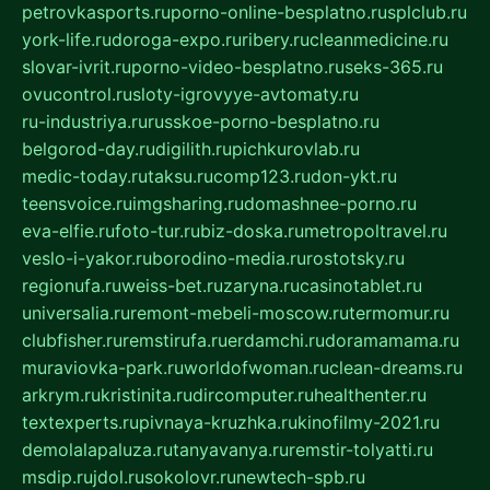
petrovkasports.ru
porno-online-besplatno.ru
splclub.ru
york-life.ru
doroga-expo.ru
ribery.ru
cleanmedicine.ru
slovar-ivrit.ru
porno-video-besplatno.ru
seks-365.ru
ovucontrol.ru
sloty-igrovyye-avtomaty.ru
ru-industriya.ru
russkoe-porno-besplatno.ru
belgorod-day.ru
digilith.ru
pichkurovlab.ru
medic-today.ru
taksu.ru
comp123.ru
don-ykt.ru
teensvoice.ru
imgsharing.ru
domashnee-porno.ru
eva-elfie.ru
foto-tur.ru
biz-doska.ru
metropoltravel.ru
veslo-i-yakor.ru
borodino-media.ru
rostotsky.ru
regionufa.ru
weiss-bet.ru
zaryna.ru
casinotablet.ru
universalia.ru
remont-mebeli-moscow.ru
termomur.ru
clubfisher.ru
remstirufa.ru
erdamchi.ru
doramamama.ru
muraviovka-park.ru
worldofwoman.ru
clean-dreams.ru
arkrym.ru
kristinita.ru
dircomputer.ru
healthenter.ru
textexperts.ru
pivnaya-kruzhka.ru
kinofilmy-2021.ru
demolalapaluza.ru
tanyavanya.ru
remstir-tolyatti.ru
msdip.ru
jdol.ru
sokolovr.ru
newtech-spb.ru