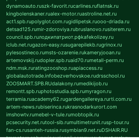
dynamoauto.ru
szk-favorit.ru
carlines.ru
flatnsk.ru
kingbolenskaner.ru
alex-motor.ru
astroline.net.ru
act1.spb.ru
polyglot.com.ru
gidlipetsk.ru
ooo-driada.ru
detsad125.ru
mir-zdoroviya.ru
bruslanovo.ru
siterem.ru
council.spb.ru
лодкипатриот.рф
kafekolizey.ru
iclub.net.ru
gazon-easy.ru
sugarepilekb.ru
grinox.ru
pylesostineco.ru
msts-ozarenie.ru
kameryjooan.ru
artemovskij.ru
dopler.spb.ru
aid70.ru
metall-perm.ru
ndm.msk.ru
ratingzooshop.ru
apiaccess.ru
globalautotrade.info
bezverhovskoe.ru
drsschool.ru
ZOOSMART.SPB.RU
dalakony.ru
medikijob.ru
remontt.spb.ru
photostudia.spb.ru
myragon.ru
terramia.ru
academy62.ru
gardengallereya.ru
rti.com.ru
artem-news.ru
biserinca.ru
krasnodarkurort.com
imshowtv.ru
mebel-v-tule.ru
mobtopik.ru
pcsecurity.net.ru
tool-sib.ru
multimetrunit.ru
sp-tour.ru
fan-cs.ru
santeh-russia.ru
symbian9.net.ru
DSHAIR.RU
tmmotors.spb.ru
xjocuricopii.com
musavtomat.msk.ru