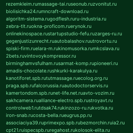
rezemkleim.ru
massage-tai.ru
seonub.ru
zvonitut.ru
biolisichka24.ru
mncraft-download.ru
algoritm-sistema.ru
godflesh.ru
ru-industria.ru
zebra-tlt.ru
okna-proficom.ru
erynok.ru
onlinekinospace.ru
startupstudio-fefu.ru
zarges-ru.ru
gegenjustizunrecht.ru
autobalashov.ru
utrovortu.ru
spiski-firm.ru
elara-m.ru
kinomusorka.ru
mkcslava.ru
2bets.ru
vintovoykompressor.ru
birminghamvsfulham.ru
sarmat-komp.ru
pioneeri.ru
amadis-chocolate.ru
shkurki-karakulya.ru
kanotiforet.spb.ru
tutmassage.ru
ecolog.org.ru
praga.spb.ru
falcorussia.ru
autodoctorservis.ru
kamertondom.spb.ru
net-life.net.ru
avto-vozim.ru
sakhcamera.ru
alliance-electro.spb.ru
stroyavt.ru
controlweb1.ru
tdsak74.ru
kinzozo-ru.ru
kvotka.ru
iron-snab.ru
costa-bella.ru
eugrus.pp.ru
associaciya39.ru
primexpo.spb.ru
bezmorchin.ru
ia2.ru
cpt21.ru
ispecspb.ru
regahost.ru
kolosok-elita.ru