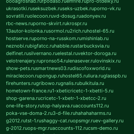
oooagrosnab.ru
fpodaso.ru
emfire.ru
pro-otdelky.ru
ukrasotki.ru
seksuzbek.ru
seks-uzbek.ru
porno-vk.ru
sovratili.ru
olecoon.ru
vd-dosug.ru
adonyev.ru
rbc-news.ru
porno-skvirt.ru
krospr.ru
13autor-kolonka.ru
sormol.ru
2rich.ru
hostel-65.ru
hostserve.ru
porno-na-russkom.ru
mishinlab.ru
neznobi.ru
bigfatcc.ru
habble.ru
starbucksvia.ru
delfinet.ru
silvernano.ru
elestal.ru
vektor-doroga.ru
velotrenajery.ru
pronso54.ru
lenasever.ru
lovinskix.ru
show-pets.ru
smartnews03.ru
discofoxworld.ru
miraclecoon.ru
pongup.ru
hostel65.ru
liura.ru
glasspb.ru
firehunters.ru
gribowo.ru
gnalis.ru
bulkitula.ru
hometown-france.ru
1-xbeticricetc-1-xbetti-5.ru
shop-garena.ru
cricetc-1-xbetr-1-xbetcc-2.ru
one-life-story.ru
top-halyava.ru
accounts112.ru
poka-vse-doma-2.ru
3-d-file.ru
hahahaharms.ru
g2012.ru
tst-1.ru
shaggy-cat.ru
opsmgr.ru
ev-gallery.ru
g-2012.ru
ops-mgr.ru
accounts-112.ru
csm-demo.ru