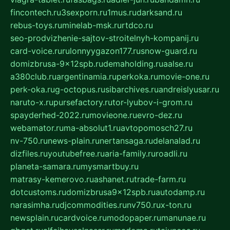
fincontech.ru
3sexporn.ru
1mus.ru
darksand.ru
rebus-toys.ru
minelab-msk.ru
rtdco.ru
seo-prodvizhenie-sajtov-stroitelnyh-kompanij.ru
card-voice.ru
rulonnyygazon177.ru
snow-guard.ru
domizbrusa-9x12spb.ru
demaholding.ru
aalse.ru
a380club.ru
argentinamia.ru
perkoka.ru
movie-one.ru
perk-oka.ru
g-octopus.ru
sibarchives.ru
andreislyusar.ru
naruto-x.ru
pursefactory.ru
tor-lyubov-i-grom.ru
spayderhed-2022.ru
movieone.ru
evro-dez.ru
webamator.ru
ma-absolut1.ru
avtopomosch27.ru
nv-750.ru
news-plain.ru
nertansaga.ru
delanalad.ru
dizfiles.ru
youtubefree.ru
aria-family.ru
roadli.ru
planeta-samara.ru
mysmartbuy.ru
matrasy-kemerovo.ru
ashanet.ru
trade-farm.ru
dotcustoms.ru
domizbrusa9x12spb.ru
autodamp.ru
narasimha.ru
djcommodities.ru
nv750.ru
x-ton.ru
newsplain.ru
cardvoice.ru
modopaper.ru
manunae.ru