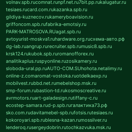
volnav.spb.ru
comnat.ru
npf.net.ru
7bit.pp.ru
kalugatur.ru
tesiaes.ru
card.com.ru
kazanka.spb.ru
gildiya-kuznecov.ru
kameryboavision.ru
griffoncom.spb.ru
fabrika-emotsiy.ru
PARK-MATROSOVA.RU
agat.spb.ru
avtoyurist-moskva1.ru
hardware.org.ru
схема-авто.рф
dg-lab.ru
angrup.ru
recruiter.spb.ru
music8.spb.ru
krsk124.ru
kubok.spb.ru
romanofforex.ru
analitikaplus.ru
spyonline.ru
zosikamery.ru
sloboda-ural.pp.ru
AUTO-COM.SU
hohota.net
alimy.ru
online-z.com
aromat-vostoka.ru
otdelkaexp.ru
mobilvest.ru
bbd.net.ru
mebelshop.msk.ru
smp-forum.ru
bastion-td.ru
kosmoscreative.ru
avrmotors.ru
art-galadesign.ru
tiffany-c.ru
ecostep-samara.ru
d-p.spb.ru
галактика73.рф
sko.com.ru
davitamebel-spb.ru
fotsis.ru
tesiaes.ru
kokoroyari.spb.ru
blesna-kazan.ru
mossilver.ru
lenderoq.ru
sergeydobrin.ru
tochkazvuka.msk.ru