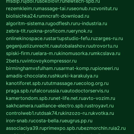
msdip.ru
jdol.ru
sokolovr.ru
newtech-spb.ru
rezemkleim.ru
massage-tai.ru
seonub.ru
zvonitut.ru
biolisichka24.ru
mncraft-download.ru
algoritm-sistema.ru
godflesh.ru
ru-industria.ru
zebra-tlt.ru
okna-proficom.ru
erynok.ru
onlinekinospace.ru
startupstudio-fefu.ru
zarges-ru.ru
gegenjustizunrecht.ru
autobalashov.ru
utrovortu.ru
spiski-firm.ru
elara-m.ru
kinomusorka.ru
mkcslava.ru
2bets.ru
vintovoykompressor.ru
birminghamvsfulham.ru
sarmat-komp.ru
pioneeri.ru
amadis-chocolate.ru
shkurki-karakulya.ru
kanotiforet.spb.ru
tutmassage.ru
ecolog.org.ru
praga.spb.ru
falcorussia.ru
autodoctorservis.ru
kamertondom.spb.ru
net-life.net.ru
avto-vozim.ru
sakhcamera.ru
alliance-electro.spb.ru
stroyavt.ru
controlweb1.ru
tdsak74.ru
kinzozo-ru.ru
kvotka.ru
iron-snab.ru
costa-bella.ru
eugrus.pp.ru
associaciya39.ru
primexpo.spb.ru
bezmorchin.ru
ia2.ru