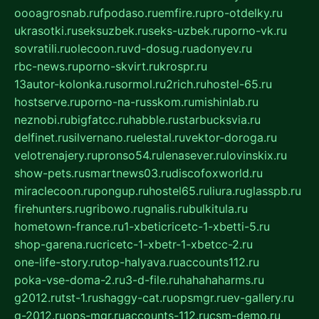
oooagrosnab.ru
fpodaso.ru
emfire.ru
pro-otdelky.ru
ukrasotki.ru
seksuzbek.ru
seks-uzbek.ru
porno-vk.ru
sovratili.ru
olecoon.ru
vd-dosug.ru
adonyev.ru
rbc-news.ru
porno-skvirt.ru
krospr.ru
13autor-kolonka.ru
sormol.ru
2rich.ru
hostel-65.ru
hostserve.ru
porno-na-russkom.ru
mishinlab.ru
neznobi.ru
bigfatcc.ru
habble.ru
starbucksvia.ru
delfinet.ru
silvernano.ru
elestal.ru
vektor-doroga.ru
velotrenajery.ru
pronso54.ru
lenasever.ru
lovinskix.ru
show-pets.ru
smartnews03.ru
discofoxworld.ru
miraclecoon.ru
pongup.ru
hostel65.ru
liura.ru
glasspb.ru
firehunters.ru
gribowo.ru
gnalis.ru
bulkitula.ru
hometown-france.ru
1-xbeticricetc-1-xbetti-5.ru
shop-garena.ru
cricetc-1-xbetr-1-xbetcc-2.ru
one-life-story.ru
top-halyava.ru
accounts112.ru
poka-vse-doma-2.ru
3-d-file.ru
hahahaharms.ru
g2012.ru
tst-1.ru
shaggy-cat.ru
opsmgr.ru
ev-gallery.ru
g-2012.ru
ops-mgr.ru
accounts-112.ru
csm-demo.ru