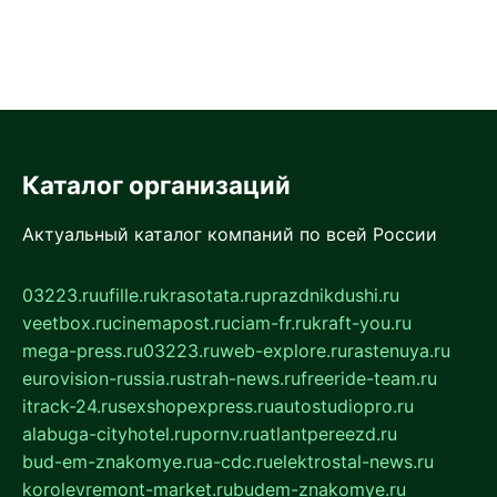
Каталог организаций
Актуальный каталог компаний по всей России
03223.ru
ufille.ru
krasotata.ru
prazdnikdushi.ru
veetbox.ru
cinemapost.ru
ciam-fr.ru
kraft-you.ru
mega-press.ru
03223.ru
web-explore.ru
rastenuya.ru
eurovision-russia.ru
strah-news.ru
freeride-team.ru
itrack-24.ru
sexshopexpress.ru
autostudiopro.ru
alabuga-cityhotel.ru
pornv.ru
atlantpereezd.ru
bud-em-znakomye.ru
a-cdc.ru
elektrostal-news.ru
korolevremont-market.ru
budem-znakomye.ru