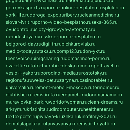
gbget.ru
alfeihavsalnassr.ru
madoma.ru
tajuncos.ru
petrovkasports.ru
porno-online-besplatno.ru
splclub.ru
york-life.ru
doroga-expo.ru
ribery.ru
cleanmedicine.ru
slovar-ivrit.ru
porno-video-besplatno.ru
seks-365.ru
ovucontrol.ru
sloty-igrovyye-avtomaty.ru
ru-industriya.ru
russkoe-porno-besplatno.ru
belgorod-day.ru
digilith.ru
pichkurovlab.ru
medic-today.ru
taksu.ru
comp123.ru
don-ykt.ru
teensvoice.ru
imgsharing.ru
domashnee-porno.ru
eva-elfie.ru
foto-tur.ru
biz-doska.ru
metropoltravel.ru
veslo-i-yakor.ru
borodino-media.ru
rostotsky.ru
regionufa.ru
weiss-bet.ru
zaryna.ru
casinotablet.ru
universalia.ru
remont-mebeli-moscow.ru
termomur.ru
clubfisher.ru
remstirufa.ru
erdamchi.ru
doramamama.ru
muraviovka-park.ru
worldofwoman.ru
clean-dreams.ru
arkrym.ru
kristinita.ru
dircomputer.ru
healthenter.ru
textexperts.ru
pivnaya-kruzhka.ru
kinofilmy-2021.ru
demolalapaluza.ru
tanyavanya.ru
remstir-tolyatti.ru