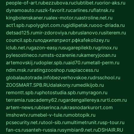
people-of-art.ru
bezzubova.ru
clubtibet.ru
orior-aks.ru
dynamoauto.ru
szk-favorit.ru
carlines.ru
flatnsk.ru
kingbolenskaner.ru
alex-motor.ru
astroline.net.ru
act1.spb.ru
polyglot.com.ru
gidlipetsk.ru
ooo-driada.ru
detsad125.ru
mir-zdoroviya.ru
bruslanovo.ru
siterem.ru
council.spb.ru
лодкипатриот.рф
kafekolizey.ru
iclub.net.ru
gazon-easy.ru
sugarepilekb.ru
grinox.ru
pylesostineco.ru
msts-ozarenie.ru
kameryjooan.ru
artemovskij.ru
dopler.spb.ru
aid70.ru
metall-perm.ru
ndm.msk.ru
ratingzooshop.ru
apiaccess.ru
globalautotrade.info
bezverhovskoe.ru
drsschool.ru
ZOOSMART.SPB.RU
dalakony.ru
medikijob.ru
remontt.spb.ru
photostudia.spb.ru
myragon.ru
terramia.ru
academy62.ru
gardengallereya.ru
rti.com.ru
artem-news.ru
biserinca.ru
krasnodarkurort.com
imshowtv.ru
mebel-v-tule.ru
mobtopik.ru
pcsecurity.net.ru
tool-sib.ru
multimetrunit.ru
sp-tour.ru
fan-cs.ru
santeh-russia.ru
symbian9.net.ru
DSHAIR.RU