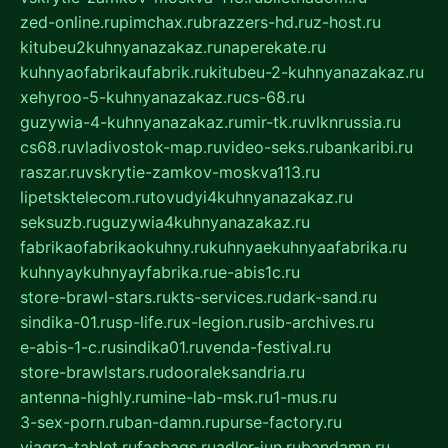
zed-online.ru
pimchax.ru
brazzers-hd.ru
z-host.ru
kitubeu2kuhnyanazakaz.ru
naperekate.ru
kuhnyaofabrikaufabrik.ru
kitubeu-2-kuhnyanazakaz.ru
xehyroo-5-kuhnyanazakaz.ru
cs-68.ru
guzywia-4-kuhnyanazakaz.ru
mir-tk.ru
vlknrussia.ru
cs68.ru
vladivostok-map.ru
video-seks.ru
bankaribi.ru
raszar.ru
vskrytie-zamkov-moskva113.ru
lipetsktelecom.ru
tovudyi4kuhnyanazakaz.ru
seksuzb.ru
guzywia4kuhnyanazakaz.ru
fabrikaofabrikaokuhny.ru
kuhnyaekuhnyaafabrika.ru
kuhnyaykuhnyayfabrika.ru
e-abis1c.ru
store-brawl-stars.ru
kts-services.ru
dark-sand.ru
sindika-01.ru
sp-life.ru
x-legion.ru
sib-archives.ru
e-abis-1-c.ru
sindika01.ru
venda-festival.ru
store-brawlstars.ru
dooraleksandria.ru
antenna-highly.ru
mine-lab-msk.ru
1-mus.ru
3-sex-porn.ru
ban-damn.ru
purse-factory.ru
viagra-tablet.ru
fasbags.ru
adler-jun.ru
bandamn.ru