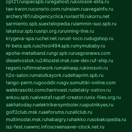
cpt21.ru
ispecspb.ru
regahost.ru
kolosok-elita.ru
tae-kwon.ru
consrio.com.ru
insiam.ru
avegainfo.ru
archery161.ru
bigencyclica.ru
vlast16.ru
korru.net
sarmiento.spb.su
extelopedia.ru
lammin-suo.spb.ru
iskatour.spb.ru
snpi.org.ru
running-line.ru
krygeva-spa.ru
chel.net.ru
rust-loco.ru
dugshop.ru
hl-beta.spb.ru
school494.spb.ru
mymubaby.ru
epoha-metalband.ru
ngr.spb.ru
rusgosnews.com
dieselvostok.ru
24hostel.msk.ru
w-dev.ru
f-ship.ru
regsmi.ru
filmnetwork.ru
malinasp.ru
kinosvin.ru
h2o-salon.ru
malutkayork.ru
deltaprim.spb.ru
tango-perm.ru
gooddir.ru
sgv.su
multiki-online.com
webkrasotki.com
cherinvest.ru
detskiy-ostrov.ru
ankou.spb.ru
alvesta1.ru
pdf-creator.ru
nix-files.org.ru
sakhatoday.ru
elektrikersymboler.ru
sputnikyes.ru
golf2club.msk.ru
aeforums.ru
zallclub.ru
multimodal.msk.ru
habaigry.ru
haikko.ru
sobakopedia.ru
isz-fest.ru
ewnc.info
screensaver-clock.net.ru