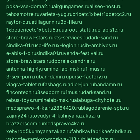
poka-vse-doma2.ru
airgungames.ru
allseo-host.ru
tehosmotre.ru
varieta-yug.ru
cricetc1xbetr1xbetcc2.ru
raytor-d.ru
atillagunn.ru
3d-file.ru
1xbeticricetc1xbetti5.ru
uafoot-statti.ru
e-abis1c.ru
store-brawl-stars.ru
kts-services.ru
dark-sand.ru
sindika-01.ru
sp-life.ru
x-legion.ru
sib-archives.ru
e-abis-1-c.ru
sindika01.ru
venda-festival.ru
store-brawlstars.ru
dooraleksandria.ru
antenna-highly.ru
mine-lab-msk.ru
1-mus.ru
3-sex-porn.ru
ban-damn.ru
purse-factory.ru
viagra-tablet.ru
fasbags.ru
adler-jun.ru
bandamn.ru
fincontech.ru
3sexporn.ru
1mus.ru
darksand.ru
rebus-toys.ru
minelab-msk.ru
alabuga-cityhotel.ru
medsprawo-4-ka.ru
2864420.ru
blagodarenie-spb.ru
zajmy24.ru
tovudyi-4-kuhnyanazakaz.ru
brazzerscom.ru
medsprawo4ka.ru
xehyroo5kuhnyanazakaz.ru
fabrikayfabrikaefabrika.ru
vskrytie-zamkov-moskva-113.ru
biletnadom.ru