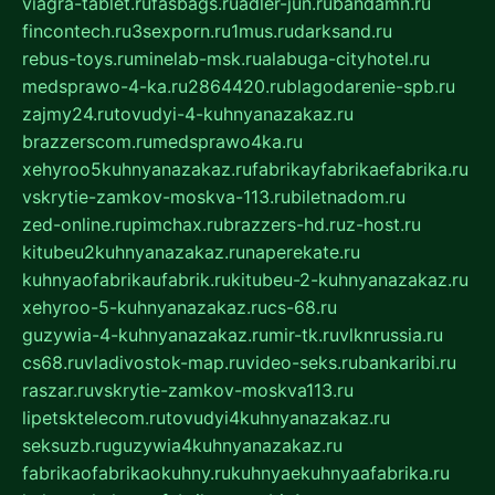
viagra-tablet.ru
fasbags.ru
adler-jun.ru
bandamn.ru
fincontech.ru
3sexporn.ru
1mus.ru
darksand.ru
rebus-toys.ru
minelab-msk.ru
alabuga-cityhotel.ru
medsprawo-4-ka.ru
2864420.ru
blagodarenie-spb.ru
zajmy24.ru
tovudyi-4-kuhnyanazakaz.ru
brazzerscom.ru
medsprawo4ka.ru
xehyroo5kuhnyanazakaz.ru
fabrikayfabrikaefabrika.ru
vskrytie-zamkov-moskva-113.ru
biletnadom.ru
zed-online.ru
pimchax.ru
brazzers-hd.ru
z-host.ru
kitubeu2kuhnyanazakaz.ru
naperekate.ru
kuhnyaofabrikaufabrik.ru
kitubeu-2-kuhnyanazakaz.ru
xehyroo-5-kuhnyanazakaz.ru
cs-68.ru
guzywia-4-kuhnyanazakaz.ru
mir-tk.ru
vlknrussia.ru
cs68.ru
vladivostok-map.ru
video-seks.ru
bankaribi.ru
raszar.ru
vskrytie-zamkov-moskva113.ru
lipetsktelecom.ru
tovudyi4kuhnyanazakaz.ru
seksuzb.ru
guzywia4kuhnyanazakaz.ru
fabrikaofabrikaokuhny.ru
kuhnyaekuhnyaafabrika.ru