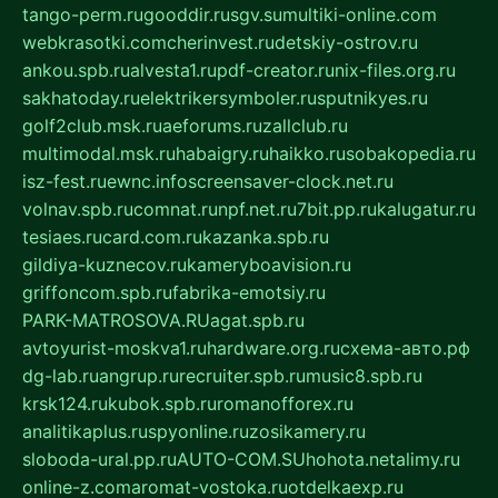
tango-perm.ru
gooddir.ru
sgv.su
multiki-online.com
webkrasotki.com
cherinvest.ru
detskiy-ostrov.ru
ankou.spb.ru
alvesta1.ru
pdf-creator.ru
nix-files.org.ru
sakhatoday.ru
elektrikersymboler.ru
sputnikyes.ru
golf2club.msk.ru
aeforums.ru
zallclub.ru
multimodal.msk.ru
habaigry.ru
haikko.ru
sobakopedia.ru
isz-fest.ru
ewnc.info
screensaver-clock.net.ru
volnav.spb.ru
comnat.ru
npf.net.ru
7bit.pp.ru
kalugatur.ru
tesiaes.ru
card.com.ru
kazanka.spb.ru
gildiya-kuznecov.ru
kameryboavision.ru
griffoncom.spb.ru
fabrika-emotsiy.ru
PARK-MATROSOVA.RU
agat.spb.ru
avtoyurist-moskva1.ru
hardware.org.ru
схема-авто.рф
dg-lab.ru
angrup.ru
recruiter.spb.ru
music8.spb.ru
krsk124.ru
kubok.spb.ru
romanofforex.ru
analitikaplus.ru
spyonline.ru
zosikamery.ru
sloboda-ural.pp.ru
AUTO-COM.SU
hohota.net
alimy.ru
online-z.com
aromat-vostoka.ru
otdelkaexp.ru