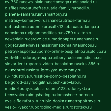
nv-750.ru
news-plain.ru
nertansaga.ru
delanalad.ru
dizfiles.ru
youtubefree.ru
aria-family.ru
roadli.ru
planeta-samara.ru
mysmartbuy.ru
matrasy-kemerovo.ru
ashanet.ru
trade-farm.ru
dotcustoms.ru
domizbrusa9x12spb.ru
autodamp.ru
narasimha.ru
djcommodities.ru
nv750.ru
x-ton.ru
newsplain.ru
cardvoice.ru
modopaper.ru
manunae.ru
gbget.ru
alfeihavsalnassr.ru
madoma.ru
tajuncos.ru
petrovkasports.ru
porno-online-besplatno.ru
splclub.ru
york-life.ru
doroga-expo.ru
ribery.ru
cleanmedicine.ru
slovar-ivrit.ru
porno-video-besplatno.ru
seks-365.ru
ovucontrol.ru
sloty-igrovyye-avtomaty.ru
ru-industriya.ru
russkoe-porno-besplatno.ru
belgorod-day.ru
digilith.ru
pichkurovlab.ru
medic-today.ru
taksu.ru
comp123.ru
don-ykt.ru
teensvoice.ru
imgsharing.ru
domashnee-porno.ru
eva-elfie.ru
foto-tur.ru
biz-doska.ru
metropoltravel.ru
veslo-i-yakor.ru
borodino-media.ru
rostotsky.ru