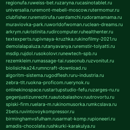
regionufa.ru
weiss-bet.ru
zaryna.ru
casinotablet.ru
universalia.ru
remont-mebeli-moscow.ru
termomur.ru
clubfisher.ru
remstirufa.ru
erdamchi.ru
doramamama.ru
muraviovka-park.ru
worldofwoman.ru
clean-dreams.ru
arkrym.ru
kristinita.ru
dircomputer.ru
healthenter.ru
textexperts.ru
pivnaya-kruzhka.ru
kinofilmy-2021.ru
demolalapaluza.ru
tanyavanya.ru
remstir-tolyatti.ru
msdip.ru
jdol.ru
sokolovr.ru
newtech-spb.ru
rezemkleim.ru
massage-tai.ru
seonub.ru
zvonitut.ru
biolisichka24.ru
mncraft-download.ru
algoritm-sistema.ru
godflesh.ru
ru-industria.ru
zebra-tlt.ru
okna-proficom.ru
erynok.ru
onlinekinospace.ru
startupstudio-fefu.ru
zarges-ru.ru
gegenjustizunrecht.ru
autobalashov.ru
utrovortu.ru
spiski-firm.ru
elara-m.ru
kinomusorka.ru
mkcslava.ru
2bets.ru
vintovoykompressor.ru
birminghamvsfulham.ru
sarmat-komp.ru
pioneeri.ru
amadis-chocolate.ru
shkurki-karakulya.ru