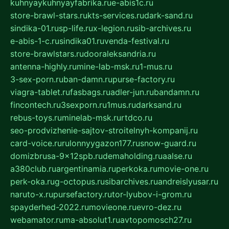
kuhnyaykuhnyayfabrika.ru
e-abis1c.ru
store-brawl-stars.ru
kts-services.ru
dark-sand.ru
sindika-01.ru
sp-life.ru
x-legion.ru
sib-archives.ru
e-abis-1-c.ru
sindika01.ru
venda-festival.ru
store-brawlstars.ru
dooraleksandria.ru
antenna-highly.ru
mine-lab-msk.ru
1-mus.ru
3-sex-porn.ru
ban-damn.ru
purse-factory.ru
viagra-tablet.ru
fasbags.ru
adler-jun.ru
bandamn.ru
fincontech.ru
3sexporn.ru
1mus.ru
darksand.ru
rebus-toys.ru
minelab-msk.ru
rtdco.ru
seo-prodvizhenie-sajtov-stroitelnyh-kompanij.ru
card-voice.ru
rulonnyygazon177.ru
snow-guard.ru
domizbrusa-9x12spb.ru
demaholding.ru
aalse.ru
a380club.ru
argentinamia.ru
perkoka.ru
movie-one.ru
perk-oka.ru
g-octopus.ru
sibarchives.ru
andreislyusar.ru
naruto-x.ru
pursefactory.ru
tor-lyubov-i-grom.ru
spayderhed-2022.ru
movieone.ru
evro-dez.ru
webamator.ru
ma-absolut1.ru
avtopomosch27.ru