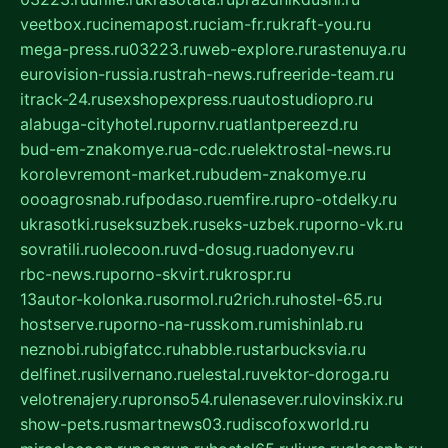
veetbox.ru
cinemapost.ru
ciam-fr.ru
kraft-you.ru
mega-press.ru
03223.ru
web-explore.ru
rastenuya.ru
eurovision-russia.ru
strah-news.ru
freeride-team.ru
itrack-24.ru
sexshopexpress.ru
autostudiopro.ru
alabuga-cityhotel.ru
pornv.ru
atlantpereezd.ru
bud-em-znakomye.ru
a-cdc.ru
elektrostal-news.ru
korolevremont-market.ru
budem-znakomye.ru
oooagrosnab.ru
fpodaso.ru
emfire.ru
pro-otdelky.ru
ukrasotki.ru
seksuzbek.ru
seks-uzbek.ru
porno-vk.ru
sovratili.ru
olecoon.ru
vd-dosug.ru
adonyev.ru
rbc-news.ru
porno-skvirt.ru
krospr.ru
13autor-kolonka.ru
sormol.ru
2rich.ru
hostel-65.ru
hostserve.ru
porno-na-russkom.ru
mishinlab.ru
neznobi.ru
bigfatcc.ru
habble.ru
starbucksvia.ru
delfinet.ru
silvernano.ru
elestal.ru
vektor-doroga.ru
velotrenajery.ru
pronso54.ru
lenasever.ru
lovinskix.ru
show-pets.ru
smartnews03.ru
discofoxworld.ru