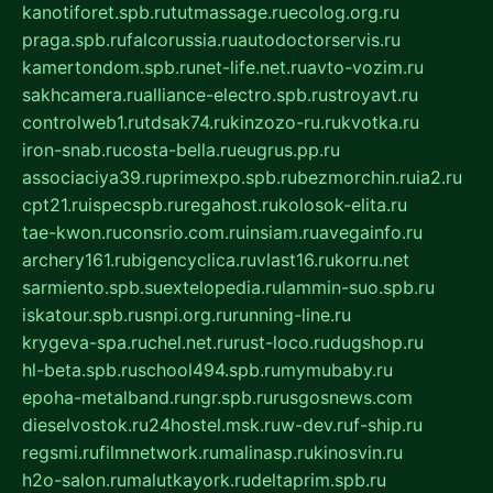
kanotiforet.spb.ru
tutmassage.ru
ecolog.org.ru
praga.spb.ru
falcorussia.ru
autodoctorservis.ru
kamertondom.spb.ru
net-life.net.ru
avto-vozim.ru
sakhcamera.ru
alliance-electro.spb.ru
stroyavt.ru
controlweb1.ru
tdsak74.ru
kinzozo-ru.ru
kvotka.ru
iron-snab.ru
costa-bella.ru
eugrus.pp.ru
associaciya39.ru
primexpo.spb.ru
bezmorchin.ru
ia2.ru
cpt21.ru
ispecspb.ru
regahost.ru
kolosok-elita.ru
tae-kwon.ru
consrio.com.ru
insiam.ru
avegainfo.ru
archery161.ru
bigencyclica.ru
vlast16.ru
korru.net
sarmiento.spb.su
extelopedia.ru
lammin-suo.spb.ru
iskatour.spb.ru
snpi.org.ru
running-line.ru
krygeva-spa.ru
chel.net.ru
rust-loco.ru
dugshop.ru
hl-beta.spb.ru
school494.spb.ru
mymubaby.ru
epoha-metalband.ru
ngr.spb.ru
rusgosnews.com
dieselvostok.ru
24hostel.msk.ru
w-dev.ru
f-ship.ru
regsmi.ru
filmnetwork.ru
malinasp.ru
kinosvin.ru
h2o-salon.ru
malutkayork.ru
deltaprim.spb.ru