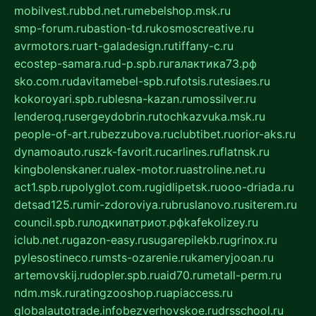
mobilvest.ru
bbd.net.ru
mebelshop.msk.ru
smp-forum.ru
bastion-td.ru
kosmoscreative.ru
avrmotors.ru
art-galadesign.ru
tiffany-c.ru
ecostep-samara.ru
d-p.spb.ru
галактика73.рф
sko.com.ru
davitamebel-spb.ru
fotsis.ru
tesiaes.ru
kokoroyari.spb.ru
blesna-kazan.ru
mossilver.ru
lenderoq.ru
sergeydobrin.ru
tochkazvuka.msk.ru
people-of-art.ru
bezzubova.ru
clubtibet.ru
orior-aks.ru
dynamoauto.ru
szk-favorit.ru
carlines.ru
flatnsk.ru
kingbolenskaner.ru
alex-motor.ru
astroline.net.ru
act1.spb.ru
polyglot.com.ru
gidlipetsk.ru
ooo-driada.ru
detsad125.ru
mir-zdoroviya.ru
bruslanovo.ru
siterem.ru
council.spb.ru
лодкипатриот.рф
kafekolizey.ru
iclub.net.ru
gazon-easy.ru
sugarepilekb.ru
grinox.ru
pylesostineco.ru
msts-ozarenie.ru
kameryjooan.ru
artemovskij.ru
dopler.spb.ru
aid70.ru
metall-perm.ru
ndm.msk.ru
ratingzooshop.ru
apiaccess.ru
globalautotrade.info
bezverhovskoe.ru
drsschool.ru