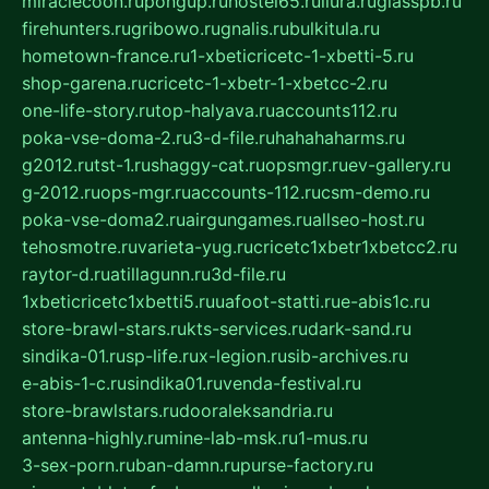
miraclecoon.ru
pongup.ru
hostel65.ru
liura.ru
glasspb.ru
firehunters.ru
gribowo.ru
gnalis.ru
bulkitula.ru
hometown-france.ru
1-xbeticricetc-1-xbetti-5.ru
shop-garena.ru
cricetc-1-xbetr-1-xbetcc-2.ru
one-life-story.ru
top-halyava.ru
accounts112.ru
poka-vse-doma-2.ru
3-d-file.ru
hahahaharms.ru
g2012.ru
tst-1.ru
shaggy-cat.ru
opsmgr.ru
ev-gallery.ru
g-2012.ru
ops-mgr.ru
accounts-112.ru
csm-demo.ru
poka-vse-doma2.ru
airgungames.ru
allseo-host.ru
tehosmotre.ru
varieta-yug.ru
cricetc1xbetr1xbetcc2.ru
raytor-d.ru
atillagunn.ru
3d-file.ru
1xbeticricetc1xbetti5.ru
uafoot-statti.ru
e-abis1c.ru
store-brawl-stars.ru
kts-services.ru
dark-sand.ru
sindika-01.ru
sp-life.ru
x-legion.ru
sib-archives.ru
e-abis-1-c.ru
sindika01.ru
venda-festival.ru
store-brawlstars.ru
dooraleksandria.ru
antenna-highly.ru
mine-lab-msk.ru
1-mus.ru
3-sex-porn.ru
ban-damn.ru
purse-factory.ru