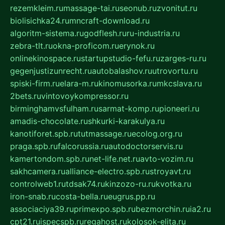
rezemkleim.ru
massage-tai.ru
seonub.ru
zvonitut.ru
biolisichka24.ru
mncraft-download.ru
algoritm-sistema.ru
godflesh.ru
ru-industria.ru
zebra-tlt.ru
okna-proficom.ru
erynok.ru
onlinekinospace.ru
startupstudio-fefu.ru
zarges-ru.ru
gegenjustizunrecht.ru
autobalashov.ru
utrovortu.ru
spiski-firm.ru
elara-m.ru
kinomusorka.ru
mkcslava.ru
2bets.ru
vintovoykompressor.ru
birminghamvsfulham.ru
sarmat-komp.ru
pioneeri.ru
amadis-chocolate.ru
shkurki-karakulya.ru
kanotiforet.spb.ru
tutmassage.ru
ecolog.org.ru
praga.spb.ru
falcorussia.ru
autodoctorservis.ru
kamertondom.spb.ru
net-life.net.ru
avto-vozim.ru
sakhcamera.ru
alliance-electro.spb.ru
stroyavt.ru
controlweb1.ru
tdsak74.ru
kinzozo-ru.ru
kvotka.ru
iron-snab.ru
costa-bella.ru
eugrus.pp.ru
associaciya39.ru
primexpo.spb.ru
bezmorchin.ru
ia2.ru
cpt21.ru
ispecspb.ru
regahost.ru
kolosok-elita.ru