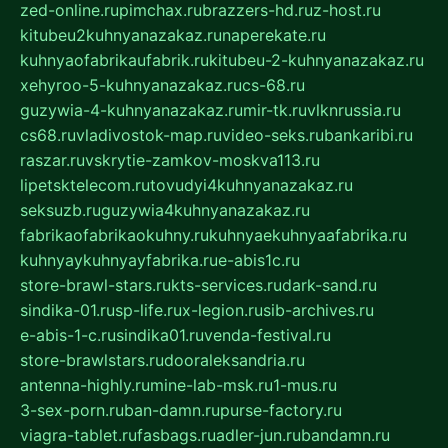
zed-online.ru
pimchax.ru
brazzers-hd.ru
z-host.ru
kitubeu2kuhnyanazakaz.ru
naperekate.ru
kuhnyaofabrikaufabrik.ru
kitubeu-2-kuhnyanazakaz.ru
xehyroo-5-kuhnyanazakaz.ru
cs-68.ru
guzywia-4-kuhnyanazakaz.ru
mir-tk.ru
vlknrussia.ru
cs68.ru
vladivostok-map.ru
video-seks.ru
bankaribi.ru
raszar.ru
vskrytie-zamkov-moskva113.ru
lipetsktelecom.ru
tovudyi4kuhnyanazakaz.ru
seksuzb.ru
guzywia4kuhnyanazakaz.ru
fabrikaofabrikaokuhny.ru
kuhnyaekuhnyaafabrika.ru
kuhnyaykuhnyayfabrika.ru
e-abis1c.ru
store-brawl-stars.ru
kts-services.ru
dark-sand.ru
sindika-01.ru
sp-life.ru
x-legion.ru
sib-archives.ru
e-abis-1-c.ru
sindika01.ru
venda-festival.ru
store-brawlstars.ru
dooraleksandria.ru
antenna-highly.ru
mine-lab-msk.ru
1-mus.ru
3-sex-porn.ru
ban-damn.ru
purse-factory.ru
viagra-tablet.ru
fasbags.ru
adler-jun.ru
bandamn.ru