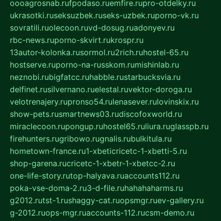
oooagrosnab.ru
fpodaso.ru
emfire.ru
pro-otdelky.ru
ukrasotki.ru
seksuzbek.ru
seks-uzbek.ru
porno-vk.ru
sovratili.ru
olecoon.ru
vd-dosug.ru
adonyev.ru
rbc-news.ru
porno-skvirt.ru
krospr.ru
13autor-kolonka.ru
sormol.ru
2rich.ru
hostel-65.ru
hostserve.ru
porno-na-russkom.ru
mishinlab.ru
neznobi.ru
bigfatcc.ru
habble.ru
starbucksvia.ru
delfinet.ru
silvernano.ru
elestal.ru
vektor-doroga.ru
velotrenajery.ru
pronso54.ru
lenasever.ru
lovinskix.ru
show-pets.ru
smartnews03.ru
discofoxworld.ru
miraclecoon.ru
pongup.ru
hostel65.ru
liura.ru
glasspb.ru
firehunters.ru
gribowo.ru
gnalis.ru
bulkitula.ru
hometown-france.ru
1-xbeticricetc-1-xbetti-5.ru
shop-garena.ru
cricetc-1-xbetr-1-xbetcc-2.ru
one-life-story.ru
top-halyava.ru
accounts112.ru
poka-vse-doma-2.ru
3-d-file.ru
hahahaharms.ru
g2012.ru
tst-1.ru
shaggy-cat.ru
opsmgr.ru
ev-gallery.ru
g-2012.ru
ops-mgr.ru
accounts-112.ru
csm-demo.ru