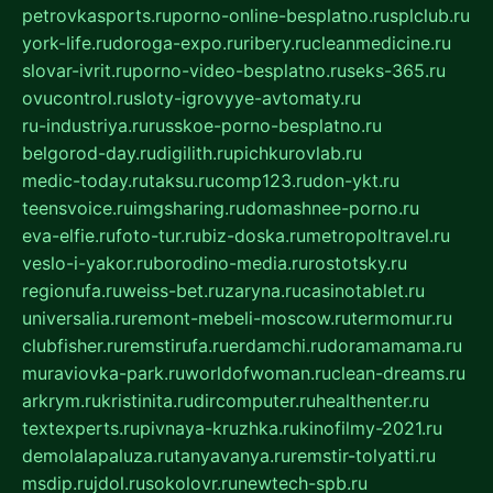
petrovkasports.ru
porno-online-besplatno.ru
splclub.ru
york-life.ru
doroga-expo.ru
ribery.ru
cleanmedicine.ru
slovar-ivrit.ru
porno-video-besplatno.ru
seks-365.ru
ovucontrol.ru
sloty-igrovyye-avtomaty.ru
ru-industriya.ru
russkoe-porno-besplatno.ru
belgorod-day.ru
digilith.ru
pichkurovlab.ru
medic-today.ru
taksu.ru
comp123.ru
don-ykt.ru
teensvoice.ru
imgsharing.ru
domashnee-porno.ru
eva-elfie.ru
foto-tur.ru
biz-doska.ru
metropoltravel.ru
veslo-i-yakor.ru
borodino-media.ru
rostotsky.ru
regionufa.ru
weiss-bet.ru
zaryna.ru
casinotablet.ru
universalia.ru
remont-mebeli-moscow.ru
termomur.ru
clubfisher.ru
remstirufa.ru
erdamchi.ru
doramamama.ru
muraviovka-park.ru
worldofwoman.ru
clean-dreams.ru
arkrym.ru
kristinita.ru
dircomputer.ru
healthenter.ru
textexperts.ru
pivnaya-kruzhka.ru
kinofilmy-2021.ru
demolalapaluza.ru
tanyavanya.ru
remstir-tolyatti.ru
msdip.ru
jdol.ru
sokolovr.ru
newtech-spb.ru