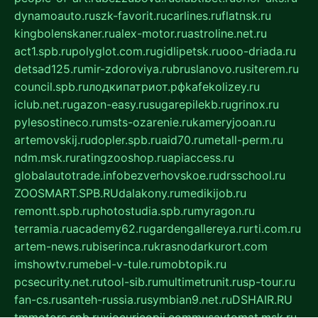
dynamoauto.ru
szk-favorit.ru
carlines.ru
flatnsk.ru
kingbolenskaner.ru
alex-motor.ru
astroline.net.ru
act1.spb.ru
polyglot.com.ru
gidlipetsk.ru
ooo-driada.ru
detsad125.ru
mir-zdoroviya.ru
bruslanovo.ru
siterem.ru
council.spb.ru
лодкипатриот.рф
kafekolizey.ru
iclub.net.ru
gazon-easy.ru
sugarepilekb.ru
grinox.ru
pylesostineco.ru
msts-ozarenie.ru
kameryjooan.ru
artemovskij.ru
dopler.spb.ru
aid70.ru
metall-perm.ru
ndm.msk.ru
ratingzooshop.ru
apiaccess.ru
globalautotrade.info
bezverhovskoe.ru
drsschool.ru
ZOOSMART.SPB.RU
dalakony.ru
medikijob.ru
remontt.spb.ru
photostudia.spb.ru
myragon.ru
terramia.ru
academy62.ru
gardengallereya.ru
rti.com.ru
artem-news.ru
biserinca.ru
krasnodarkurort.com
imshowtv.ru
mebel-v-tule.ru
mobtopik.ru
pcsecurity.net.ru
tool-sib.ru
multimetrunit.ru
sp-tour.ru
fan-cs.ru
santeh-russia.ru
symbian9.net.ru
DSHAIR.RU
tmmotors.spb.ru
xjocuricopii.com
musavtomat.msk.ru