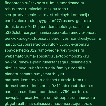
fincontech.ru
3sexporn.ru
1mus.ru
darksand.ru
rebus-toys.ru
minelab-msk.ru
rtdco.ru
seo-prodvizhenie-sajtov-stroitelnyh-kompanij.ru
card-voice.ru
rulonnyygazon177.ru
snow-guard.ru
domizbrusa-9x12spb.ru
demaholding.ru
aalse.ru
a380club.ru
argentinamia.ru
perkoka.ru
movie-one.ru
perk-oka.ru
g-octopus.ru
sibarchives.ru
andreislyusar.ru
naruto-x.ru
pursefactory.ru
tor-lyubov-i-grom.ru
spayderhed-2022.ru
movieone.ru
evro-dez.ru
webamator.ru
ma-absolut1.ru
avtopomosch27.ru
nv-750.ru
news-plain.ru
nertansaga.ru
delanalad.ru
dizfiles.ru
youtubefree.ru
aria-family.ru
roadli.ru
planeta-samara.ru
mysmartbuy.ru
matrasy-kemerovo.ru
ashanet.ru
trade-farm.ru
dotcustoms.ru
domizbrusa9x12spb.ru
autodamp.ru
narasimha.ru
djcommodities.ru
nv750.ru
x-ton.ru
newsplain.ru
cardvoice.ru
modopaper.ru
manunae.ru
gbget.ru
alfeihavsalnassr.ru
madoma.ru
tajuncos.ru