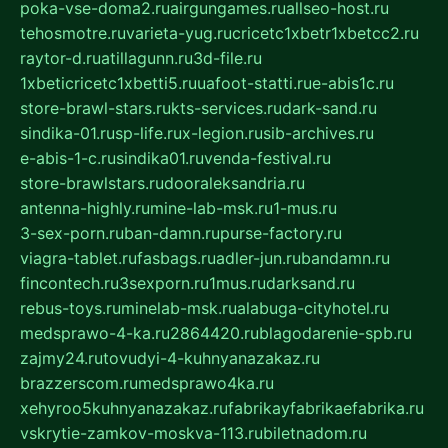
poka-vse-doma2.ru
airgungames.ru
allseo-host.ru
tehosmotre.ru
varieta-yug.ru
cricetc1xbetr1xbetcc2.ru
raytor-d.ru
atillagunn.ru
3d-file.ru
1xbeticricetc1xbetti5.ru
uafoot-statti.ru
e-abis1c.ru
store-brawl-stars.ru
kts-services.ru
dark-sand.ru
sindika-01.ru
sp-life.ru
x-legion.ru
sib-archives.ru
e-abis-1-c.ru
sindika01.ru
venda-festival.ru
store-brawlstars.ru
dooraleksandria.ru
antenna-highly.ru
mine-lab-msk.ru
1-mus.ru
3-sex-porn.ru
ban-damn.ru
purse-factory.ru
viagra-tablet.ru
fasbags.ru
adler-jun.ru
bandamn.ru
fincontech.ru
3sexporn.ru
1mus.ru
darksand.ru
rebus-toys.ru
minelab-msk.ru
alabuga-cityhotel.ru
medsprawo-4-ka.ru
2864420.ru
blagodarenie-spb.ru
zajmy24.ru
tovudyi-4-kuhnyanazakaz.ru
brazzerscom.ru
medsprawo4ka.ru
xehyroo5kuhnyanazakaz.ru
fabrikayfabrikaefabrika.ru
vskrytie-zamkov-moskva-113.ru
biletnadom.ru