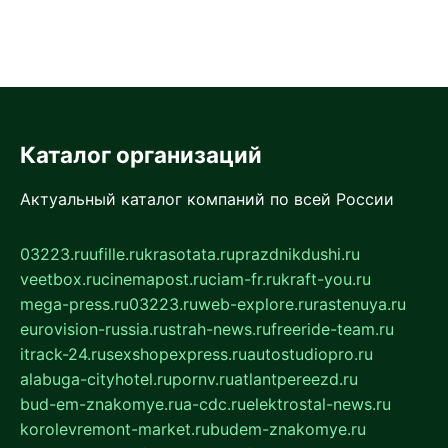
Каталог организаций
Актуальный каталог компаний по всей России
03223.ru
ufille.ru
krasotata.ru
prazdnikdushi.ru
veetbox.ru
cinemapost.ru
ciam-fr.ru
kraft-you.ru
mega-press.ru
03223.ru
web-explore.ru
rastenuya.ru
eurovision-russia.ru
strah-news.ru
freeride-team.ru
itrack-24.ru
sexshopexpress.ru
autostudiopro.ru
alabuga-cityhotel.ru
pornv.ru
atlantpereezd.ru
bud-em-znakomye.ru
a-cdc.ru
elektrostal-news.ru
korolevremont-market.ru
budem-znakomye.ru