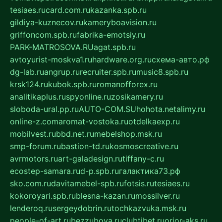
tesiaes.ru
card.com.ru
kazanka.spb.ru
gildiya-kuznecov.ru
kameryboavision.ru
griffoncom.spb.ru
fabrika-emotsiy.ru
PARK-MATROSOVA.RU
agat.spb.ru
avtoyurist-moskva1.ru
hardware.org.ru
схема-авто.рф
dg-lab.ru
angrup.ru
recruiter.spb.ru
music8.spb.ru
krsk124.ru
kubok.spb.ru
romanofforex.ru
analitikaplus.ru
spyonline.ru
zosikamery.ru
sloboda-ural.pp.ru
AUTO-COM.SU
hohota.net
alimy.ru
online-z.com
aromat-vostoka.ru
otdelkaexp.ru
mobilvest.ru
bbd.net.ru
mebelshop.msk.ru
smp-forum.ru
bastion-td.ru
kosmoscreative.ru
avrmotors.ru
art-galadesign.ru
tiffany-c.ru
ecostep-samara.ru
d-p.spb.ru
галактика73.рф
sko.com.ru
davitamebel-spb.ru
fotsis.ru
tesiaes.ru
kokoroyari.spb.ru
blesna-kazan.ru
mossilver.ru
lenderoq.ru
sergeydobrin.ru
tochkazvuka.msk.ru
people-of-art.ru
bezzubova.ru
clubtibet.ru
orior-aks.ru