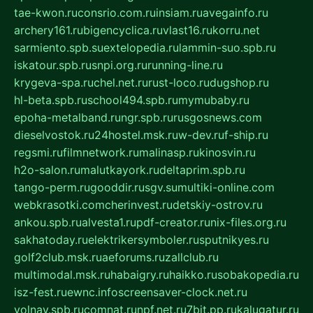
tae-kwon.ru
consrio.com.ru
insiam.ru
avegainfo.ru
archery161.ru
bigencyclica.ru
vlast16.ru
korru.net
sarmiento.spb.su
extelopedia.ru
lammin-suo.spb.ru
iskatour.spb.ru
snpi.org.ru
running-line.ru
krygeva-spa.ru
chel.net.ru
rust-loco.ru
dugshop.ru
hl-beta.spb.ru
school494.spb.ru
mymubaby.ru
epoha-metalband.ru
ngr.spb.ru
rusgosnews.com
dieselvostok.ru
24hostel.msk.ru
w-dev.ru
f-ship.ru
regsmi.ru
filmnetwork.ru
malinasp.ru
kinosvin.ru
h2o-salon.ru
malutkayork.ru
deltaprim.spb.ru
tango-perm.ru
gooddir.ru
sgv.su
multiki-online.com
webkrasotki.com
cherinvest.ru
detskiy-ostrov.ru
ankou.spb.ru
alvesta1.ru
pdf-creator.ru
nix-files.org.ru
sakhatoday.ru
elektrikersymboler.ru
sputnikyes.ru
golf2club.msk.ru
aeforums.ru
zallclub.ru
multimodal.msk.ru
habaigry.ru
haikko.ru
sobakopedia.ru
isz-fest.ru
ewnc.info
screensaver-clock.net.ru
volnav.spb.ru
comnat.ru
npf.net.ru
7bit.pp.ru
kalugatur.ru