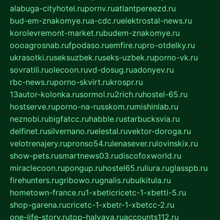
alabuga-cityhotel.ru
pornv.ru
atlantpereezd.ru
bud-em-znakomye.ru
a-cdc.ru
elektrostal-news.ru
korolevremont-market.ru
budem-znakomye.ru
oooagrosnab.ru
fpodaso.ru
emfire.ru
pro-otdelky.ru
ukrasotki.ru
seksuzbek.ru
seks-uzbek.ru
porno-vk.ru
sovratili.ru
olecoon.ru
vd-dosug.ru
adonyev.ru
rbc-news.ru
porno-skvirt.ru
krospr.ru
13autor-kolonka.ru
sormol.ru
2rich.ru
hostel-65.ru
hostserve.ru
porno-na-russkom.ru
mishinlab.ru
neznobi.ru
bigfatcc.ru
habble.ru
starbucksvia.ru
delfinet.ru
silvernano.ru
elestal.ru
vektor-doroga.ru
velotrenajery.ru
pronso54.ru
lenasever.ru
lovinskix.ru
show-pets.ru
smartnews03.ru
discofoxworld.ru
miraclecoon.ru
pongup.ru
hostel65.ru
liura.ru
glasspb.ru
firehunters.ru
gribowo.ru
gnalis.ru
bulkitula.ru
hometown-france.ru
1-xbeticricetc-1-xbetti-5.ru
shop-garena.ru
cricetc-1-xbetr-1-xbetcc-2.ru
one-life-story.ru
top-halyava.ru
accounts112.ru