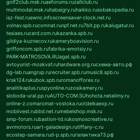
golf2club.msk.ru
aeforums.ru
zallclub.ru
multimodal.msk.ru
habaigry.ru
haikko.ru
sobakopedia.ru
isz-fest.ru
ewnc.info
screensaver-clock.net.ru
volnav.spb.ru
comnat.ru
npf.net.ru
7bit.pp.ru
kalugatur.ru
tesiaes.ru
card.com.ru
kazanka.spb.ru
gildiya-kuznecov.ru
kameryboavision.ru
griffoncom.spb.ru
fabrika-emotsiy.ru
PARK-MATROSOVA.RU
agat.spb.ru
avtoyurist-moskva1.ru
hardware.org.ru
схема-авто.рф
dg-lab.ru
angrup.ru
recruiter.spb.ru
music8.spb.ru
krsk124.ru
kubok.spb.ru
romanofforex.ru
analitikaplus.ru
spyonline.ru
zosikamery.ru
sloboda-ural.pp.ru
AUTO-COM.SU
hohota.net
alimy.ru
online-z.com
aromat-vostoka.ru
otdelkaexp.ru
mobilvest.ru
bbd.net.ru
mebelshop.msk.ru
smp-forum.ru
bastion-td.ru
kosmoscreative.ru
avrmotors.ru
art-galadesign.ru
tiffany-c.ru
ecostep-samara.ru
d-p.spb.ru
галактика73.рф