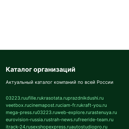
Каталог организаций
Актуальный каталог компаний по всей России
03223.ru
ufille.ru
krasotata.ru
prazdnikdushi.ru
veetbox.ru
cinemapost.ru
ciam-fr.ru
kraft-you.ru
mega-press.ru
03223.ru
web-explore.ru
rastenuya.ru
eurovision-russia.ru
strah-news.ru
freeride-team.ru
itrack-24.ru
sexshopexpress.ru
autostudiopro.ru