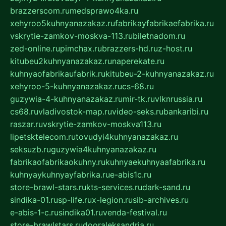
brazzerscom.ru
medsprawo4ka.ru
xehyroo5kuhnyanazakaz.ru
fabrikayfabrikaefabrika.ru
vskrytie-zamkov-moskva-113.ru
biletnadom.ru
zed-online.ru
pimchax.ru
brazzers-hd.ru
z-host.ru
kitubeu2kuhnyanazakaz.ru
naperekate.ru
kuhnyaofabrikaufabrik.ru
kitubeu-2-kuhnyanazakaz.ru
xehyroo-5-kuhnyanazakaz.ru
cs-68.ru
guzywia-4-kuhnyanazakaz.ru
mir-tk.ru
vlknrussia.ru
cs68.ru
vladivostok-map.ru
video-seks.ru
bankaribi.ru
raszar.ru
vskrytie-zamkov-moskva113.ru
lipetsktelecom.ru
tovudyi4kuhnyanazakaz.ru
seksuzb.ru
guzywia4kuhnyanazakaz.ru
fabrikaofabrikaokuhny.ru
kuhnyaekuhnyaafabrika.ru
kuhnyaykuhnyayfabrika.ru
e-abis1c.ru
store-brawl-stars.ru
kts-services.ru
dark-sand.ru
sindika-01.ru
sp-life.ru
x-legion.ru
sib-archives.ru
e-abis-1-c.ru
sindika01.ru
venda-festival.ru
store-brawlstars.ru
dooraleksandria.ru