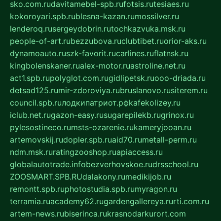
sko.com.ru
davitamebel-spb.ru
fotsis.ru
tesiaes.ru
kokoroyari.spb.ru
blesna-kazan.ru
mossilver.ru
lenderoq.ru
sergeydobrin.ru
tochkazvuka.msk.ru
people-of-art.ru
bezzubova.ru
clubtibet.ru
orior-aks.ru
dynamoauto.ru
szk-favorit.ru
carlines.ru
flatnsk.ru
kingbolenskaner.ru
alex-motor.ru
astroline.net.ru
act1.spb.ru
polyglot.com.ru
gidlipetsk.ru
ooo-driada.ru
detsad125.ru
mir-zdoroviya.ru
bruslanovo.ru
siterem.ru
council.spb.ru
лодкипатриот.рф
kafekolizey.ru
iclub.net.ru
gazon-easy.ru
sugarepilekb.ru
grinox.ru
pylesostineco.ru
msts-ozarenie.ru
kameryjooan.ru
artemovskij.ru
dopler.spb.ru
aid70.ru
metall-perm.ru
ndm.msk.ru
ratingzooshop.ru
apiaccess.ru
globalautotrade.info
bezverhovskoe.ru
drsschool.ru
ZOOSMART.SPB.RU
dalakony.ru
medikijob.ru
remontt.spb.ru
photostudia.spb.ru
myragon.ru
terramia.ru
academy62.ru
gardengallereya.ru
rti.com.ru
artem-news.ru
biserinca.ru
krasnodarkurort.com