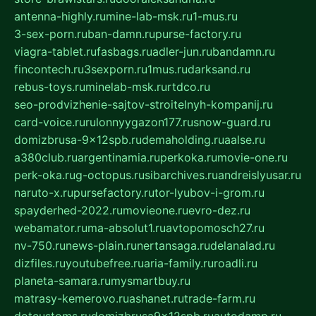
antenna-highly.ru
mine-lab-msk.ru
1-mus.ru
3-sex-porn.ru
ban-damn.ru
purse-factory.ru
viagra-tablet.ru
fasbags.ru
adler-jun.ru
bandamn.ru
fincontech.ru
3sexporn.ru
1mus.ru
darksand.ru
rebus-toys.ru
minelab-msk.ru
rtdco.ru
seo-prodvizhenie-sajtov-stroitelnyh-kompanij.ru
card-voice.ru
rulonnyygazon177.ru
snow-guard.ru
domizbrusa-9x12spb.ru
demaholding.ru
aalse.ru
a380club.ru
argentinamia.ru
perkoka.ru
movie-one.ru
perk-oka.ru
g-octopus.ru
sibarchives.ru
andreislyusar.ru
naruto-x.ru
pursefactory.ru
tor-lyubov-i-grom.ru
spayderhed-2022.ru
movieone.ru
evro-dez.ru
webamator.ru
ma-absolut1.ru
avtopomosch27.ru
nv-750.ru
news-plain.ru
nertansaga.ru
delanalad.ru
dizfiles.ru
youtubefree.ru
aria-family.ru
roadli.ru
planeta-samara.ru
mysmartbuy.ru
matrasy-kemerovo.ru
ashanet.ru
trade-farm.ru
dotcustoms.ru
domizbrusa9x12spb.ru
autodamp.ru