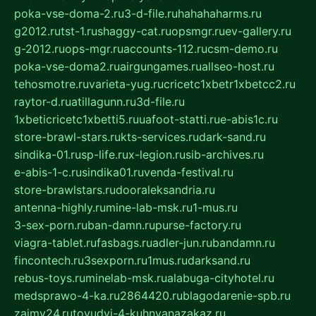
poka-vse-doma-2.ru
3-d-file.ru
hahahaharms.ru
g2012.ru
tst-1.ru
shaggy-cat.ru
opsmgr.ru
ev-gallery.ru
g-2012.ru
ops-mgr.ru
accounts-112.ru
csm-demo.ru
poka-vse-doma2.ru
airgungames.ru
allseo-host.ru
tehosmotre.ru
varieta-yug.ru
cricetc1xbetr1xbetcc2.ru
raytor-d.ru
atillagunn.ru
3d-file.ru
1xbeticricetc1xbetti5.ru
uafoot-statti.ru
e-abis1c.ru
store-brawl-stars.ru
kts-services.ru
dark-sand.ru
sindika-01.ru
sp-life.ru
x-legion.ru
sib-archives.ru
e-abis-1-c.ru
sindika01.ru
venda-festival.ru
store-brawlstars.ru
dooraleksandria.ru
antenna-highly.ru
mine-lab-msk.ru
1-mus.ru
3-sex-porn.ru
ban-damn.ru
purse-factory.ru
viagra-tablet.ru
fasbags.ru
adler-jun.ru
bandamn.ru
fincontech.ru
3sexporn.ru
1mus.ru
darksand.ru
rebus-toys.ru
minelab-msk.ru
alabuga-cityhotel.ru
medsprawo-4-ka.ru
2864420.ru
blagodarenie-spb.ru
zajmy24.ru
tovudyi-4-kuhnyanazakaz.ru