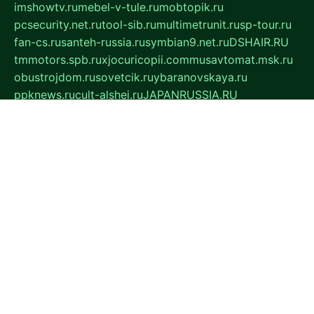
imshowtv.ru
mebel-v-tule.ru
mobtopik.ru
pcsecurity.net.ru
tool-sib.ru
multimetrunit.ru
sp-tour.ru
fan-cs.ru
santeh-russia.ru
symbian9.net.ru
DSHAIR.RU
tmmotors.spb.ru
xjocuricopii.com
musavtomat.msk.ru
obustrojdom.ru
sovetcik.ru
ybaranovskaya.ru
ppknews.ru
cult-alshei.ru
JAPANRUSSIA.RU
proekciyamebel.ru
imper-finans.ru
rim.org.ru
glamourai.ru
brassminus.ru
zabor-pro.ru
ftn.pp.ru
dorogoe58.ru
laimengpacker.ru
kuzova-zapchasti.ru
sageerp.ru
taxodrom.ru
dsrazvitie.ru
hardcity.net.ru
ratinghomegames.ru
topservice25.ru
gubernyan.ru
gtglasslined.ru
ii4.ru
tssport.spb.ru
andorra24.com
blackwallstreet.ru
oboimos.ru
optim-doors.com.ru
ikuch.ru
nycr.org.ru
npa21.ru
vremya-ch.spb.ru
desert000.ru
ivtorgi.ru
ifiori.ru
catalog-statei.ru
dcv.org.ru
spetsmaster174.ru
ipkameryhiseeu.ru
dum26.ru
ruspol.spb.ru
fr-opendp.ru
kam-solnyshko.ru
cheyenne-arapaho.ru
sevzapmetal.spb.ru