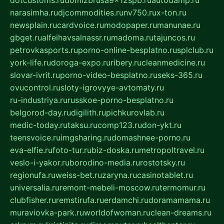
narasimha.ru
djcommodities.ru
nv750.ru
x-ton.ru
newsplain.ru
cardvoice.ru
modopaper.ru
manunae.ru
gbget.ru
alfeihavsalnassr.ru
madoma.ru
tajuncos.ru
petrovkasports.ru
porno-online-besplatno.ru
splclub.ru
york-life.ru
doroga-expo.ru
ribery.ru
cleanmedicine.ru
slovar-ivrit.ru
porno-video-besplatno.ru
seks-365.ru
ovucontrol.ru
sloty-igrovyye-avtomaty.ru
ru-industriya.ru
russkoe-porno-besplatno.ru
belgorod-day.ru
digilith.ru
pichkurovlab.ru
medic-today.ru
taksu.ru
comp123.ru
don-ykt.ru
teensvoice.ru
imgsharing.ru
domashnee-porno.ru
eva-elfie.ru
foto-tur.ru
biz-doska.ru
metropoltravel.ru
veslo-i-yakor.ru
borodino-media.ru
rostotsky.ru
regionufa.ru
weiss-bet.ru
zaryna.ru
casinotablet.ru
universalia.ru
remont-mebeli-moscow.ru
termomur.ru
clubfisher.ru
remstirufa.ru
erdamchi.ru
doramamama.ru
muraviovka-park.ru
worldofwoman.ru
clean-dreams.ru