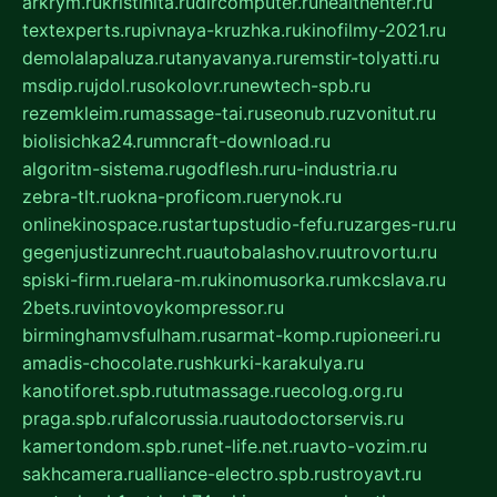
arkrym.ru
kristinita.ru
dircomputer.ru
healthenter.ru
textexperts.ru
pivnaya-kruzhka.ru
kinofilmy-2021.ru
demolalapaluza.ru
tanyavanya.ru
remstir-tolyatti.ru
msdip.ru
jdol.ru
sokolovr.ru
newtech-spb.ru
rezemkleim.ru
massage-tai.ru
seonub.ru
zvonitut.ru
biolisichka24.ru
mncraft-download.ru
algoritm-sistema.ru
godflesh.ru
ru-industria.ru
zebra-tlt.ru
okna-proficom.ru
erynok.ru
onlinekinospace.ru
startupstudio-fefu.ru
zarges-ru.ru
gegenjustizunrecht.ru
autobalashov.ru
utrovortu.ru
spiski-firm.ru
elara-m.ru
kinomusorka.ru
mkcslava.ru
2bets.ru
vintovoykompressor.ru
birminghamvsfulham.ru
sarmat-komp.ru
pioneeri.ru
amadis-chocolate.ru
shkurki-karakulya.ru
kanotiforet.spb.ru
tutmassage.ru
ecolog.org.ru
praga.spb.ru
falcorussia.ru
autodoctorservis.ru
kamertondom.spb.ru
net-life.net.ru
avto-vozim.ru
sakhcamera.ru
alliance-electro.spb.ru
stroyavt.ru