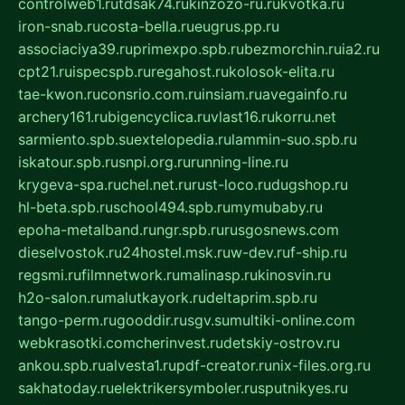
controlweb1.ru
tdsak74.ru
kinzozo-ru.ru
kvotka.ru
iron-snab.ru
costa-bella.ru
eugrus.pp.ru
associaciya39.ru
primexpo.spb.ru
bezmorchin.ru
ia2.ru
cpt21.ru
ispecspb.ru
regahost.ru
kolosok-elita.ru
tae-kwon.ru
consrio.com.ru
insiam.ru
avegainfo.ru
archery161.ru
bigencyclica.ru
vlast16.ru
korru.net
sarmiento.spb.su
extelopedia.ru
lammin-suo.spb.ru
iskatour.spb.ru
snpi.org.ru
running-line.ru
krygeva-spa.ru
chel.net.ru
rust-loco.ru
dugshop.ru
hl-beta.spb.ru
school494.spb.ru
mymubaby.ru
epoha-metalband.ru
ngr.spb.ru
rusgosnews.com
dieselvostok.ru
24hostel.msk.ru
w-dev.ru
f-ship.ru
regsmi.ru
filmnetwork.ru
malinasp.ru
kinosvin.ru
h2o-salon.ru
malutkayork.ru
deltaprim.spb.ru
tango-perm.ru
gooddir.ru
sgv.su
multiki-online.com
webkrasotki.com
cherinvest.ru
detskiy-ostrov.ru
ankou.spb.ru
alvesta1.ru
pdf-creator.ru
nix-files.org.ru
sakhatoday.ru
elektrikersymboler.ru
sputnikyes.ru