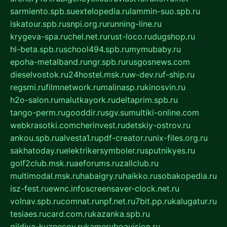
sarmiento.spb.su
extelopedia.ru
lammin-suo.spb.ru
iskatour.spb.ru
snpi.org.ru
running-line.ru
krygeva-spa.ru
chel.net.ru
rust-loco.ru
dugshop.ru
hl-beta.spb.ru
school494.spb.ru
mymubaby.ru
epoha-metalband.ru
ngr.spb.ru
rusgosnews.com
dieselvostok.ru
24hostel.msk.ru
w-dev.ru
f-ship.ru
regsmi.ru
filmnetwork.ru
malinasp.ru
kinosvin.ru
h2o-salon.ru
malutkayork.ru
deltaprim.spb.ru
tango-perm.ru
gooddir.ru
sgv.su
multiki-online.com
webkrasotki.com
cherinvest.ru
detskiy-ostrov.ru
ankou.spb.ru
alvesta1.ru
pdf-creator.ru
nix-files.org.ru
sakhatoday.ru
elektrikersymboler.ru
sputnikyes.ru
golf2club.msk.ru
aeforums.ru
zallclub.ru
multimodal.msk.ru
habaigry.ru
haikko.ru
sobakopedia.ru
isz-fest.ru
ewnc.info
screensaver-clock.net.ru
volnav.spb.ru
comnat.ru
npf.net.ru
7bit.pp.ru
kalugatur.ru
tesiaes.ru
card.com.ru
kazanka.spb.ru
gildiya-kuznecov.ru
kameryboavision.ru