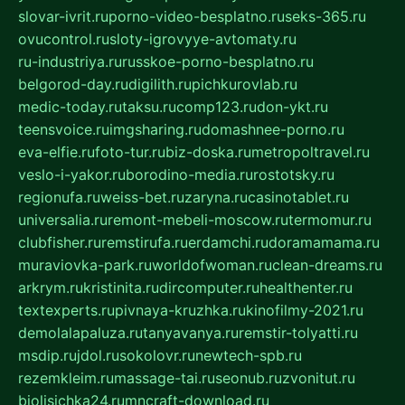
slovar-ivrit.ru
porno-video-besplatno.ru
seks-365.ru
ovucontrol.ru
sloty-igrovyye-avtomaty.ru
ru-industriya.ru
russkoe-porno-besplatno.ru
belgorod-day.ru
digilith.ru
pichkurovlab.ru
medic-today.ru
taksu.ru
comp123.ru
don-ykt.ru
teensvoice.ru
imgsharing.ru
domashnee-porno.ru
eva-elfie.ru
foto-tur.ru
biz-doska.ru
metropoltravel.ru
veslo-i-yakor.ru
borodino-media.ru
rostotsky.ru
regionufa.ru
weiss-bet.ru
zaryna.ru
casinotablet.ru
universalia.ru
remont-mebeli-moscow.ru
termomur.ru
clubfisher.ru
remstirufa.ru
erdamchi.ru
doramamama.ru
muraviovka-park.ru
worldofwoman.ru
clean-dreams.ru
arkrym.ru
kristinita.ru
dircomputer.ru
healthenter.ru
textexperts.ru
pivnaya-kruzhka.ru
kinofilmy-2021.ru
demolalapaluza.ru
tanyavanya.ru
remstir-tolyatti.ru
msdip.ru
jdol.ru
sokolovr.ru
newtech-spb.ru
rezemkleim.ru
massage-tai.ru
seonub.ru
zvonitut.ru
biolisichka24.ru
mncraft-download.ru