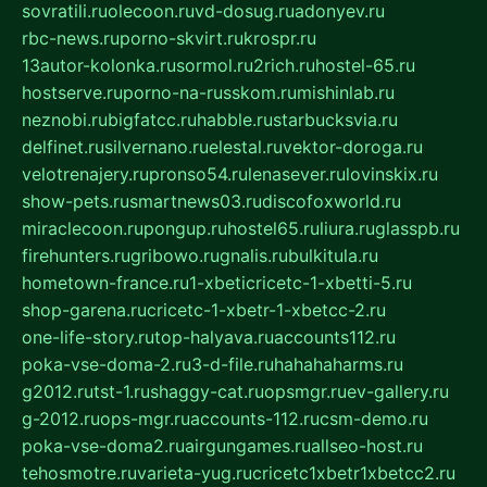
sovratili.ru
olecoon.ru
vd-dosug.ru
adonyev.ru
rbc-news.ru
porno-skvirt.ru
krospr.ru
13autor-kolonka.ru
sormol.ru
2rich.ru
hostel-65.ru
hostserve.ru
porno-na-russkom.ru
mishinlab.ru
neznobi.ru
bigfatcc.ru
habble.ru
starbucksvia.ru
delfinet.ru
silvernano.ru
elestal.ru
vektor-doroga.ru
velotrenajery.ru
pronso54.ru
lenasever.ru
lovinskix.ru
show-pets.ru
smartnews03.ru
discofoxworld.ru
miraclecoon.ru
pongup.ru
hostel65.ru
liura.ru
glasspb.ru
firehunters.ru
gribowo.ru
gnalis.ru
bulkitula.ru
hometown-france.ru
1-xbeticricetc-1-xbetti-5.ru
shop-garena.ru
cricetc-1-xbetr-1-xbetcc-2.ru
one-life-story.ru
top-halyava.ru
accounts112.ru
poka-vse-doma-2.ru
3-d-file.ru
hahahaharms.ru
g2012.ru
tst-1.ru
shaggy-cat.ru
opsmgr.ru
ev-gallery.ru
g-2012.ru
ops-mgr.ru
accounts-112.ru
csm-demo.ru
poka-vse-doma2.ru
airgungames.ru
allseo-host.ru
tehosmotre.ru
varieta-yug.ru
cricetc1xbetr1xbetcc2.ru