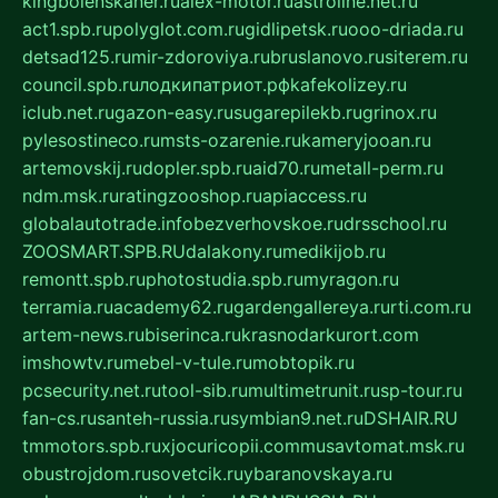
kingbolenskaner.ru
alex-motor.ru
astroline.net.ru
act1.spb.ru
polyglot.com.ru
gidlipetsk.ru
ooo-driada.ru
detsad125.ru
mir-zdoroviya.ru
bruslanovo.ru
siterem.ru
council.spb.ru
лодкипатриот.рф
kafekolizey.ru
iclub.net.ru
gazon-easy.ru
sugarepilekb.ru
grinox.ru
pylesostineco.ru
msts-ozarenie.ru
kameryjooan.ru
artemovskij.ru
dopler.spb.ru
aid70.ru
metall-perm.ru
ndm.msk.ru
ratingzooshop.ru
apiaccess.ru
globalautotrade.info
bezverhovskoe.ru
drsschool.ru
ZOOSMART.SPB.RU
dalakony.ru
medikijob.ru
remontt.spb.ru
photostudia.spb.ru
myragon.ru
terramia.ru
academy62.ru
gardengallereya.ru
rti.com.ru
artem-news.ru
biserinca.ru
krasnodarkurort.com
imshowtv.ru
mebel-v-tule.ru
mobtopik.ru
pcsecurity.net.ru
tool-sib.ru
multimetrunit.ru
sp-tour.ru
fan-cs.ru
santeh-russia.ru
symbian9.net.ru
DSHAIR.RU
tmmotors.spb.ru
xjocuricopii.com
musavtomat.msk.ru
obustrojdom.ru
sovetcik.ru
ybaranovskaya.ru