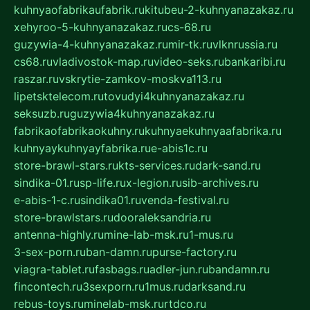
kuhnyaofabrikaufabrik.ru
kitubeu-2-kuhnyanazakaz.ru
xehyroo-5-kuhnyanazakaz.ru
cs-68.ru
guzywia-4-kuhnyanazakaz.ru
mir-tk.ru
vlknrussia.ru
cs68.ru
vladivostok-map.ru
video-seks.ru
bankaribi.ru
raszar.ru
vskrytie-zamkov-moskva113.ru
lipetsktelecom.ru
tovudyi4kuhnyanazakaz.ru
seksuzb.ru
guzywia4kuhnyanazakaz.ru
fabrikaofabrikaokuhny.ru
kuhnyaekuhnyaafabrika.ru
kuhnyaykuhnyayfabrika.ru
e-abis1c.ru
store-brawl-stars.ru
kts-services.ru
dark-sand.ru
sindika-01.ru
sp-life.ru
x-legion.ru
sib-archives.ru
e-abis-1-c.ru
sindika01.ru
venda-festival.ru
store-brawlstars.ru
dooraleksandria.ru
antenna-highly.ru
mine-lab-msk.ru
1-mus.ru
3-sex-porn.ru
ban-damn.ru
purse-factory.ru
viagra-tablet.ru
fasbags.ru
adler-jun.ru
bandamn.ru
fincontech.ru
3sexporn.ru
1mus.ru
darksand.ru
rebus-toys.ru
minelab-msk.ru
rtdco.ru