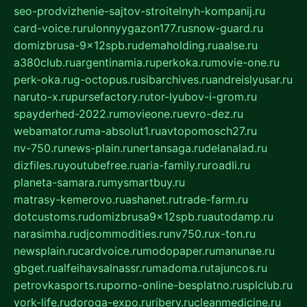
seo-prodvizhenie-sajtov-stroitelnyh-kompanij.ru
card-voice.ru
rulonnyygazon177.ru
snow-guard.ru
domizbrusa-9x12spb.ru
demaholding.ru
aalse.ru
a380club.ru
argentinamia.ru
perkoka.ru
movie-one.ru
perk-oka.ru
g-octopus.ru
sibarchives.ru
andreislyusar.ru
naruto-x.ru
pursefactory.ru
tor-lyubov-i-grom.ru
spayderhed-2022.ru
movieone.ru
evro-dez.ru
webamator.ru
ma-absolut1.ru
avtopomosch27.ru
nv-750.ru
news-plain.ru
nertansaga.ru
delanalad.ru
dizfiles.ru
youtubefree.ru
aria-family.ru
roadli.ru
planeta-samara.ru
mysmartbuy.ru
matrasy-kemerovo.ru
ashanet.ru
trade-farm.ru
dotcustoms.ru
domizbrusa9x12spb.ru
autodamp.ru
narasimha.ru
djcommodities.ru
nv750.ru
x-ton.ru
newsplain.ru
cardvoice.ru
modopaper.ru
manunae.ru
gbget.ru
alfeihavsalnassr.ru
madoma.ru
tajuncos.ru
petrovkasports.ru
porno-online-besplatno.ru
splclub.ru
york-life.ru
doroga-expo.ru
ribery.ru
cleanmedicine.ru