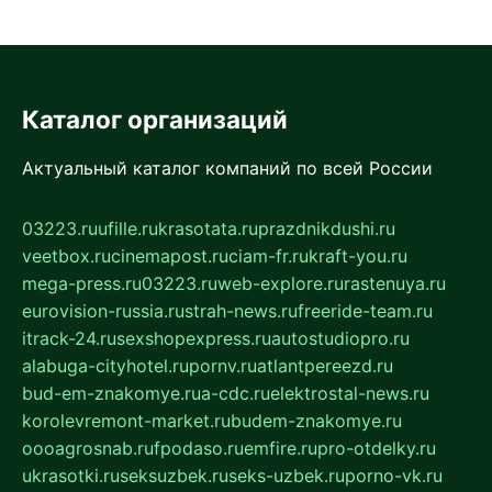
Каталог организаций
Актуальный каталог компаний по всей России
03223.ru
ufille.ru
krasotata.ru
prazdnikdushi.ru
veetbox.ru
cinemapost.ru
ciam-fr.ru
kraft-you.ru
mega-press.ru
03223.ru
web-explore.ru
rastenuya.ru
eurovision-russia.ru
strah-news.ru
freeride-team.ru
itrack-24.ru
sexshopexpress.ru
autostudiopro.ru
alabuga-cityhotel.ru
pornv.ru
atlantpereezd.ru
bud-em-znakomye.ru
a-cdc.ru
elektrostal-news.ru
korolevremont-market.ru
budem-znakomye.ru
oooagrosnab.ru
fpodaso.ru
emfire.ru
pro-otdelky.ru
ukrasotki.ru
seksuzbek.ru
seks-uzbek.ru
porno-vk.ru