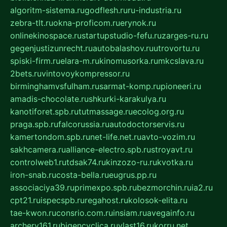
algoritm-sistema.ru
godflesh.ru
ru-industria.ru
zebra-tlt.ru
okna-proficom.ru
erynok.ru
onlinekinospace.ru
startupstudio-fefu.ru
zarges-ru.ru
gegenjustizunrecht.ru
autobalashov.ru
utrovortu.ru
spiski-firm.ru
elara-m.ru
kinomusorka.ru
mkcslava.ru
2bets.ru
vintovoykompressor.ru
birminghamvsfulham.ru
sarmat-komp.ru
pioneeri.ru
amadis-chocolate.ru
shkurki-karakulya.ru
kanotiforet.spb.ru
tutmassage.ru
ecolog.org.ru
praga.spb.ru
falcorussia.ru
autodoctorservis.ru
kamertondom.spb.ru
net-life.net.ru
avto-vozim.ru
sakhcamera.ru
alliance-electro.spb.ru
stroyavt.ru
controlweb1.ru
tdsak74.ru
kinzozo-ru.ru
kvotka.ru
iron-snab.ru
costa-bella.ru
eugrus.pp.ru
associaciya39.ru
primexpo.spb.ru
bezmorchin.ru
ia2.ru
cpt21.ru
ispecspb.ru
regahost.ru
kolosok-elita.ru
tae-kwon.ru
consrio.com.ru
insiam.ru
avegainfo.ru
archery161.ru
bigencyclica.ru
vlast16.ru
korru.net