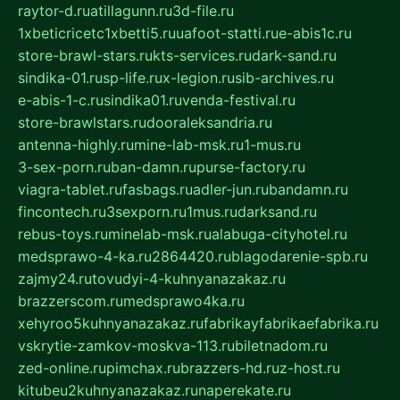
raytor-d.ru
atillagunn.ru
3d-file.ru
1xbeticricetc1xbetti5.ru
uafoot-statti.ru
e-abis1c.ru
store-brawl-stars.ru
kts-services.ru
dark-sand.ru
sindika-01.ru
sp-life.ru
x-legion.ru
sib-archives.ru
e-abis-1-c.ru
sindika01.ru
venda-festival.ru
store-brawlstars.ru
dooraleksandria.ru
antenna-highly.ru
mine-lab-msk.ru
1-mus.ru
3-sex-porn.ru
ban-damn.ru
purse-factory.ru
viagra-tablet.ru
fasbags.ru
adler-jun.ru
bandamn.ru
fincontech.ru
3sexporn.ru
1mus.ru
darksand.ru
rebus-toys.ru
minelab-msk.ru
alabuga-cityhotel.ru
medsprawo-4-ka.ru
2864420.ru
blagodarenie-spb.ru
zajmy24.ru
tovudyi-4-kuhnyanazakaz.ru
brazzerscom.ru
medsprawo4ka.ru
xehyroo5kuhnyanazakaz.ru
fabrikayfabrikaefabrika.ru
vskrytie-zamkov-moskva-113.ru
biletnadom.ru
zed-online.ru
pimchax.ru
brazzers-hd.ru
z-host.ru
kitubeu2kuhnyanazakaz.ru
naperekate.ru