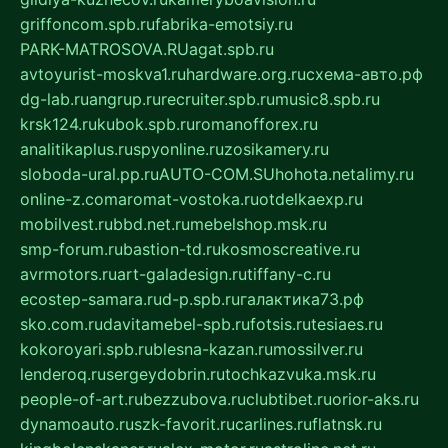
griffoncom.spb.ru
fabrika-emotsiy.ru
PARK-MATROSOVA.RU
agat.spb.ru
avtoyurist-moskva1.ru
hardware.org.ru
схема-авто.рф
dg-lab.ru
angrup.ru
recruiter.spb.ru
music8.spb.ru
krsk124.ru
kubok.spb.ru
romanofforex.ru
analitikaplus.ru
spyonline.ru
zosikamery.ru
sloboda-ural.pp.ru
AUTO-COM.SU
hohota.net
alimy.ru
online-z.com
aromat-vostoka.ru
otdelkaexp.ru
mobilvest.ru
bbd.net.ru
mebelshop.msk.ru
smp-forum.ru
bastion-td.ru
kosmoscreative.ru
avrmotors.ru
art-galadesign.ru
tiffany-c.ru
ecostep-samara.ru
d-p.spb.ru
галактика73.рф
sko.com.ru
davitamebel-spb.ru
fotsis.ru
tesiaes.ru
kokoroyari.spb.ru
blesna-kazan.ru
mossilver.ru
lenderoq.ru
sergeydobrin.ru
tochkazvuka.msk.ru
people-of-art.ru
bezzubova.ru
clubtibet.ru
orior-aks.ru
dynamoauto.ru
szk-favorit.ru
carlines.ru
flatnsk.ru