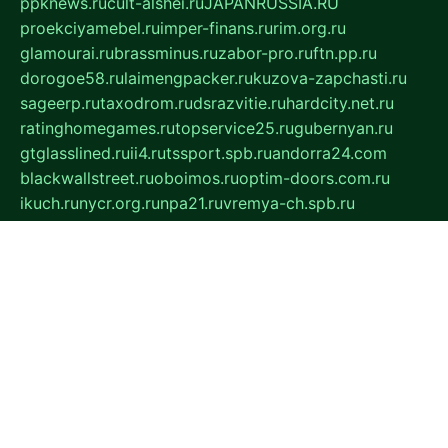
ppknews.ru
cult-alshei.ru
JAPANRUSSIA.RU
proekciyamebel.ru
imper-finans.ru
rim.org.ru
glamourai.ru
brassminus.ru
zabor-pro.ru
ftn.pp.ru
dorogoe58.ru
laimengpacker.ru
kuzova-zapchasti.ru
sageerp.ru
taxodrom.ru
dsrazvitie.ru
hardcity.net.ru
ratinghomegames.ru
topservice25.ru
gubernyan.ru
gtglasslined.ru
ii4.ru
tssport.spb.ru
andorra24.com
blackwallstreet.ru
oboimos.ru
optim-doors.com.ru
ikuch.ru
nycr.org.ru
npa21.ru
vremya-ch.spb.ru
desert000.ru
ivtorgi.ru
ifiori.ru
catalog-statei.ru
dcv.org.ru
spetsmaster174.ru
ipkameryhiseeu.ru
dum26.ru
ruspol.spb.ru
fr-opendp.ru
kam-solnyshko.ru
cheyenne-arapaho.ru
sevzapmetal.spb.ru
ted-lapidus.spb.ru
parasite-eliminator.ru
sigma-complete.ru
modernworld.ru
dama-moda.ru
eholot-group.ru
sk-nvkz.ru
DRONGOLD.RU
democratia2.ru
i-farmer.ru
mass-sport.org
jablonex.spb.ru
bookmess.ru
linkword.ru