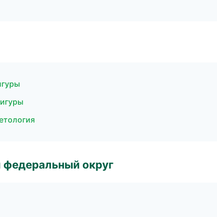
игуры
фигуры
етология
 федеральный округ