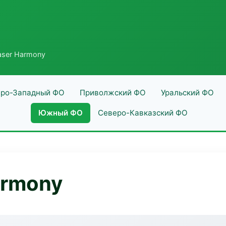
aser Harmony
ро-Западный ФО
Приволжский ФО
Уральский ФО
Южный ФО
Северо-Кавказский ФО
armony