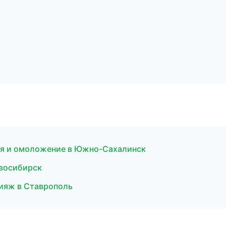
ция и омоложение в Южно-Сахалинск
овосибирск
ияж в Ставрополь