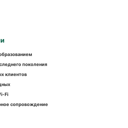
ми
образованием
следнего поколения
ых клиентов
одных
i-Fi
урное сопровождение