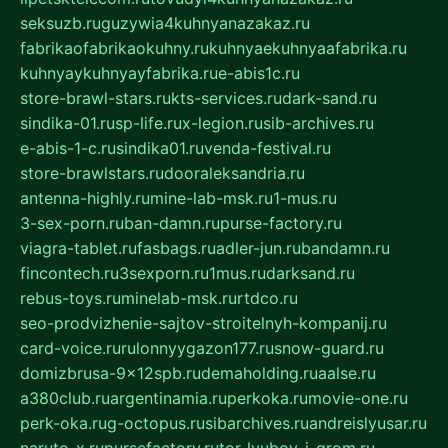
seksuzb.ru
guzywia4kuhnyanazakaz.ru
fabrikaofabrikaokuhny.ru
kuhnyaekuhnyaafabrika.ru
kuhnyaykuhnyayfabrika.ru
e-abis1c.ru
store-brawl-stars.ru
kts-services.ru
dark-sand.ru
sindika-01.ru
sp-life.ru
x-legion.ru
sib-archives.ru
e-abis-1-c.ru
sindika01.ru
venda-festival.ru
store-brawlstars.ru
dooraleksandria.ru
antenna-highly.ru
mine-lab-msk.ru
1-mus.ru
3-sex-porn.ru
ban-damn.ru
purse-factory.ru
viagra-tablet.ru
fasbags.ru
adler-jun.ru
bandamn.ru
fincontech.ru
3sexporn.ru
1mus.ru
darksand.ru
rebus-toys.ru
minelab-msk.ru
rtdco.ru
seo-prodvizhenie-sajtov-stroitelnyh-kompanij.ru
card-voice.ru
rulonnyygazon177.ru
snow-guard.ru
domizbrusa-9x12spb.ru
demaholding.ru
aalse.ru
a380club.ru
argentinamia.ru
perkoka.ru
movie-one.ru
perk-oka.ru
g-octopus.ru
sibarchives.ru
andreislyusar.ru