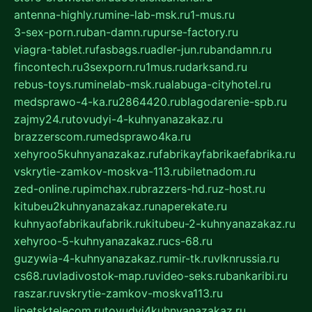
antenna-highly.ru
mine-lab-msk.ru
1-mus.ru
3-sex-porn.ru
ban-damn.ru
purse-factory.ru
viagra-tablet.ru
fasbags.ru
adler-jun.ru
bandamn.ru
fincontech.ru
3sexporn.ru
1mus.ru
darksand.ru
rebus-toys.ru
minelab-msk.ru
alabuga-cityhotel.ru
medsprawo-4-ka.ru
2864420.ru
blagodarenie-spb.ru
zajmy24.ru
tovudyi-4-kuhnyanazakaz.ru
brazzerscom.ru
medsprawo4ka.ru
xehyroo5kuhnyanazakaz.ru
fabrikayfabrikaefabrika.ru
vskrytie-zamkov-moskva-113.ru
biletnadom.ru
zed-online.ru
pimchax.ru
brazzers-hd.ru
z-host.ru
kitubeu2kuhnyanazakaz.ru
naperekate.ru
kuhnyaofabrikaufabrik.ru
kitubeu-2-kuhnyanazakaz.ru
xehyroo-5-kuhnyanazakaz.ru
cs-68.ru
guzywia-4-kuhnyanazakaz.ru
mir-tk.ru
vlknrussia.ru
cs68.ru
vladivostok-map.ru
video-seks.ru
bankaribi.ru
raszar.ru
vskrytie-zamkov-moskva113.ru
lipetsktelecom.ru
tovudyi4kuhnyanazakaz.ru