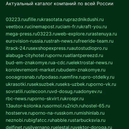
Актуальный каталог компаний по всей России
03223.ru
ufille.ru
krasotata.ru
prazdnikdushi.ru
veetbox.ru
cinemapost.ru
ciam-fr.ru
kraft-you.ru
mega-press.ru
03223.ru
web-explore.ru
rastenuya.ru
eurovision-russia.ru
strah-news.ru
freeride-team.ru
itrack-24.ru
sexshopexpress.ru
autostudiopro.ru
alabuga-cityhotel.ru
pornv.ru
atlantpereezd.ru
bud-em-znakomye.ru
a-cdc.ru
elektrostal-news.ru
korolevremont-market.ru
budem-znakomye.ru
oooagrosnab.ru
fpodaso.ru
emfire.ru
pro-otdelky.ru
ukrasotki.ru
seksuzbek.ru
seks-uzbek.ru
porno-vk.ru
sovratili.ru
olecoon.ru
vd-dosug.ru
adonyev.ru
rbc-news.ru
porno-skvirt.ru
krospr.ru
13autor-kolonka.ru
sormol.ru
2rich.ru
hostel-65.ru
hostserve.ru
porno-na-russkom.ru
mishinlab.ru
neznobi.ru
bigfatcc.ru
habble.ru
starbucksvia.ru
delfinet.ru
silvernano.ru
elestal.ru
vektor-doroga.ru