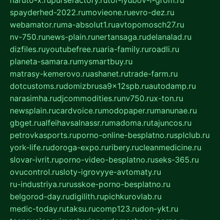
naruto-x.ru
pursefactory.ru
tor-lyubov-i-grom.ru
spayderhed-2022.ru
movieone.ru
evro-dez.ru
webamator.ru
ma-absolut1.ru
avtopomosch27.ru
nv-750.ru
news-plain.ru
nertansaga.ru
delanalad.ru
dizfiles.ru
youtubefree.ru
aria-family.ru
roadli.ru
planeta-samara.ru
mysmartbuy.ru
matrasy-kemerovo.ru
ashanet.ru
trade-farm.ru
dotcustoms.ru
domizbrusa9x12spb.ru
autodamp.ru
narasimha.ru
djcommodities.ru
nv750.ru
x-ton.ru
newsplain.ru
cardvoice.ru
modopaper.ru
manunae.ru
gbget.ru
alfeihavsalnassr.ru
madoma.ru
tajuncos.ru
petrovkasports.ru
porno-online-besplatno.ru
splclub.ru
york-life.ru
doroga-expo.ru
ribery.ru
cleanmedicine.ru
slovar-ivrit.ru
porno-video-besplatno.ru
seks-365.ru
ovucontrol.ru
sloty-igrovyye-avtomaty.ru
ru-industriya.ru
russkoe-porno-besplatno.ru
belgorod-day.ru
digilith.ru
pichkurovlab.ru
medic-today.ru
taksu.ru
comp123.ru
don-ykt.ru