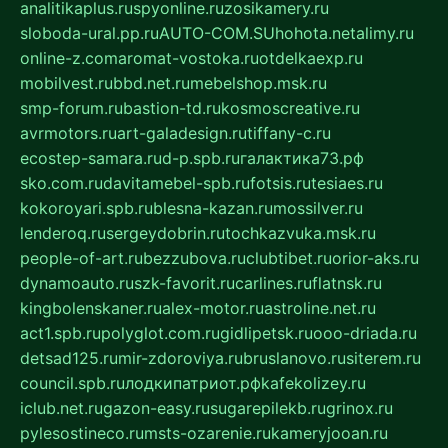
analitikaplus.ru
spyonline.ru
zosikamery.ru
sloboda-ural.pp.ru
AUTO-COM.SU
hohota.net
alimy.ru
online-z.com
aromat-vostoka.ru
otdelkaexp.ru
mobilvest.ru
bbd.net.ru
mebelshop.msk.ru
smp-forum.ru
bastion-td.ru
kosmoscreative.ru
avrmotors.ru
art-galadesign.ru
tiffany-c.ru
ecostep-samara.ru
d-p.spb.ru
галактика73.рф
sko.com.ru
davitamebel-spb.ru
fotsis.ru
tesiaes.ru
kokoroyari.spb.ru
blesna-kazan.ru
mossilver.ru
lenderoq.ru
sergeydobrin.ru
tochkazvuka.msk.ru
people-of-art.ru
bezzubova.ru
clubtibet.ru
orior-aks.ru
dynamoauto.ru
szk-favorit.ru
carlines.ru
flatnsk.ru
kingbolenskaner.ru
alex-motor.ru
astroline.net.ru
act1.spb.ru
polyglot.com.ru
gidlipetsk.ru
ooo-driada.ru
detsad125.ru
mir-zdoroviya.ru
bruslanovo.ru
siterem.ru
council.spb.ru
лодкипатриот.рф
kafekolizey.ru
iclub.net.ru
gazon-easy.ru
sugarepilekb.ru
grinox.ru
pylesostineco.ru
msts-ozarenie.ru
kameryjooan.ru