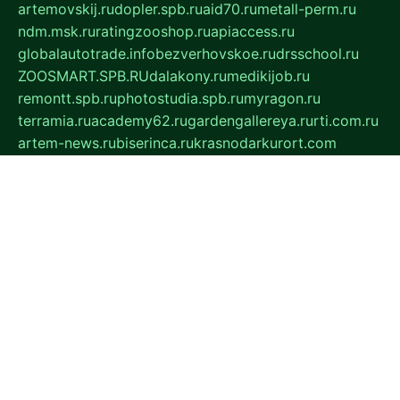
artemovskij.ru
dopler.spb.ru
aid70.ru
metall-perm.ru
ndm.msk.ru
ratingzooshop.ru
apiaccess.ru
globalautotrade.info
bezverhovskoe.ru
drsschool.ru
ZOOSMART.SPB.RU
dalakony.ru
medikijob.ru
remontt.spb.ru
photostudia.spb.ru
myragon.ru
terramia.ru
academy62.ru
gardengallereya.ru
rti.com.ru
artem-news.ru
biserinca.ru
krasnodarkurort.com
imshowtv.ru
mebel-v-tule.ru
mobtopik.ru
pcsecurity.net.ru
tool-sib.ru
multimetrunit.ru
sp-tour.ru
fan-cs.ru
santeh-russia.ru
symbian9.net.ru
DSHAIR.RU
tmmotors.spb.ru
xjocuricopii.com
musavtomat.msk.ru
obustrojdom.ru
sovetcik.ru
ybaranovskaya.ru
ppknews.ru
cult-alshei.ru
JAPANRUSSIA.RU
proekciyamebel.ru
imper-finans.ru
rim.org.ru
glamourai.ru
brassminus.ru
zabor-pro.ru
ftn.pp.ru
dorogoe58.ru
laimengpacker.ru
kuzova-zapchasti.ru
sageerp.ru
taxodrom.ru
dsrazvitie.ru
hardcity.net.ru
ratinghomegames.ru
topservice25.ru
gubernyan.ru