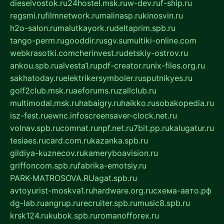
dieselvostok.ru
24hostel.msk.ru
w-dev.ru
f-ship.ru
regsmi.ru
filmnetwork.ru
malinasp.ru
kinosvin.ru
h2o-salon.ru
malutkayork.ru
deltaprim.spb.ru
tango-perm.ru
gooddir.ru
sgv.su
multiki-online.com
webkrasotki.com
cherinvest.ru
detskiy-ostrov.ru
ankou.spb.ru
alvesta1.ru
pdf-creator.ru
nix-files.org.ru
sakhatoday.ru
elektrikersymboler.ru
sputnikyes.ru
golf2club.msk.ru
aeforums.ru
zallclub.ru
multimodal.msk.ru
habaigry.ru
haikko.ru
sobakopedia.ru
isz-fest.ru
ewnc.info
screensaver-clock.net.ru
volnav.spb.ru
comnat.ru
npf.net.ru
7bit.pp.ru
kalugatur.ru
tesiaes.ru
card.com.ru
kazanka.spb.ru
gildiya-kuznecov.ru
kameryboavision.ru
griffoncom.spb.ru
fabrika-emotsiy.ru
PARK-MATROSOVA.RU
agat.spb.ru
avtoyurist-moskva1.ru
hardware.org.ru
схема-авто.рф
dg-lab.ru
angrup.ru
recruiter.spb.ru
music8.spb.ru
krsk124.ru
kubok.spb.ru
romanofforex.ru