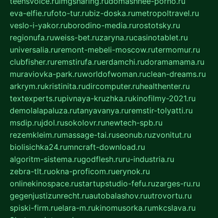
teensvoice.ru
imgsharing.ru
domashnee-porno.ru
eva-elfie.ru
foto-tur.ru
biz-doska.ru
metropoltravel.ru
veslo-i-yakor.ru
borodino-media.ru
rostotsky.ru
regionufa.ru
weiss-bet.ru
zaryna.ru
casinotablet.ru
universalia.ru
remont-mebeli-moscow.ru
termomur.ru
clubfisher.ru
remstirufa.ru
erdamchi.ru
doramamama.ru
muraviovka-park.ru
worldofwoman.ru
clean-dreams.ru
arkrym.ru
kristinita.ru
dircomputer.ru
healthenter.ru
textexperts.ru
pivnaya-kruzhka.ru
kinofilmy-2021.ru
demolalapaluza.ru
tanyavanya.ru
remstir-tolyatti.ru
msdip.ru
jdol.ru
sokolovr.ru
newtech-spb.ru
rezemkleim.ru
massage-tai.ru
seonub.ru
zvonitut.ru
biolisichka24.ru
mncraft-download.ru
algoritm-sistema.ru
godflesh.ru
ru-industria.ru
zebra-tlt.ru
okna-proficom.ru
erynok.ru
onlinekinospace.ru
startupstudio-fefu.ru
zarges-ru.ru
gegenjustizunrecht.ru
autobalashov.ru
utrovortu.ru
spiski-firm.ru
elara-m.ru
kinomusorka.ru
mkcslava.ru