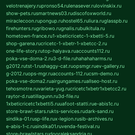
velotrenajery.ru
pronso54.ru
lenasever.ru
lovinskix.ru
show-pets.ru
smartnews03.ru
discofoxworld.ru
miraclecoon.ru
pongup.ru
hostel65.ru
liura.ru
glasspb.ru
firehunters.ru
gribowo.ru
gnalis.ru
bulkitula.ru
hometown-france.ru
1-xbeticricetc-1-xbetti-5.ru
shop-garena.ru
cricetc-1-xbetr-1-xbetcc-2.ru
one-life-story.ru
top-halyava.ru
accounts112.ru
poka-vse-doma-2.ru
3-d-file.ru
hahahaharms.ru
g2012.ru
tst-1.ru
shaggy-cat.ru
opsmgr.ru
ev-gallery.ru
g-2012.ru
ops-mgr.ru
accounts-112.ru
csm-demo.ru
poka-vse-doma2.ru
airgungames.ru
allseo-host.ru
tehosmotre.ru
varieta-yug.ru
cricetc1xbetr1xbetcc2.ru
raytor-d.ru
atillagunn.ru
3d-file.ru
1xbeticricetc1xbetti5.ru
uafoot-statti.ru
e-abis1c.ru
store-brawl-stars.ru
kts-services.ru
dark-sand.ru
sindika-01.ru
sp-life.ru
x-legion.ru
sib-archives.ru
e-abis-1-c.ru
sindika01.ru
venda-festival.ru
store-brawlstars.ru
dooraleksandria.ru