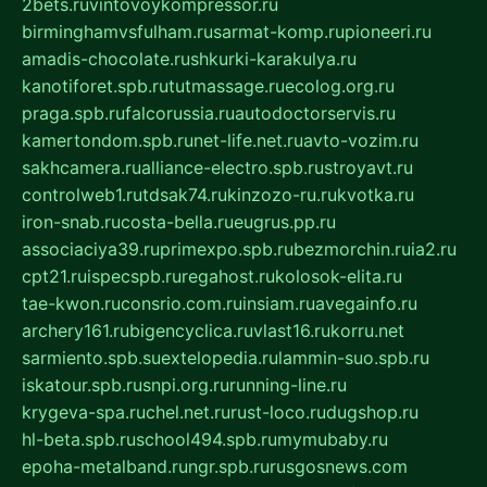
2bets.ru
vintovoykompressor.ru
birminghamvsfulham.ru
sarmat-komp.ru
pioneeri.ru
amadis-chocolate.ru
shkurki-karakulya.ru
kanotiforet.spb.ru
tutmassage.ru
ecolog.org.ru
praga.spb.ru
falcorussia.ru
autodoctorservis.ru
kamertondom.spb.ru
net-life.net.ru
avto-vozim.ru
sakhcamera.ru
alliance-electro.spb.ru
stroyavt.ru
controlweb1.ru
tdsak74.ru
kinzozo-ru.ru
kvotka.ru
iron-snab.ru
costa-bella.ru
eugrus.pp.ru
associaciya39.ru
primexpo.spb.ru
bezmorchin.ru
ia2.ru
cpt21.ru
ispecspb.ru
regahost.ru
kolosok-elita.ru
tae-kwon.ru
consrio.com.ru
insiam.ru
avegainfo.ru
archery161.ru
bigencyclica.ru
vlast16.ru
korru.net
sarmiento.spb.su
extelopedia.ru
lammin-suo.spb.ru
iskatour.spb.ru
snpi.org.ru
running-line.ru
krygeva-spa.ru
chel.net.ru
rust-loco.ru
dugshop.ru
hl-beta.spb.ru
school494.spb.ru
mymubaby.ru
epoha-metalband.ru
ngr.spb.ru
rusgosnews.com