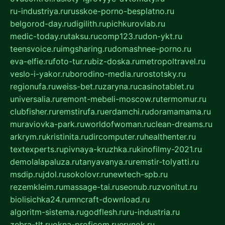
ru-industriya.ru
russkoe-porno-besplatno.ru
belgorod-day.ru
digilith.ru
pichkurovlab.ru
medic-today.ru
taksu.ru
comp123.ru
don-ykt.ru
teensvoice.ru
imgsharing.ru
domashnee-porno.ru
eva-elfie.ru
foto-tur.ru
biz-doska.ru
metropoltravel.ru
veslo-i-yakor.ru
borodino-media.ru
rostotsky.ru
regionufa.ru
weiss-bet.ru
zaryna.ru
casinotablet.ru
universalia.ru
remont-mebeli-moscow.ru
termomur.ru
clubfisher.ru
remstirufa.ru
erdamchi.ru
doramamama.ru
muraviovka-park.ru
worldofwoman.ru
clean-dreams.ru
arkrym.ru
kristinita.ru
dircomputer.ru
healthenter.ru
textexperts.ru
pivnaya-kruzhka.ru
kinofilmy-2021.ru
demolalapaluza.ru
tanyavanya.ru
remstir-tolyatti.ru
msdip.ru
jdol.ru
sokolovr.ru
newtech-spb.ru
rezemkleim.ru
massage-tai.ru
seonub.ru
zvonitut.ru
biolisichka24.ru
mncraft-download.ru
algoritm-sistema.ru
godflesh.ru
ru-industria.ru
zebra-tlt.ru
okna-proficom.ru
erynok.ru