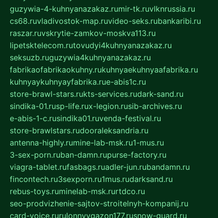
guzywia-4-kuhnyanazakaz.ru
mir-tk.ru
vlknrussia.ru
cs68.ru
vladivostok-map.ru
video-seks.ru
bankaribi.ru
raszar.ru
vskrytie-zamkov-moskva113.ru
lipetsktelecom.ru
tovudyi4kuhnyanazakaz.ru
seksuzb.ru
guzywia4kuhnyanazakaz.ru
fabrikaofabrikaokuhny.ru
kuhnyaekuhnyaafabrika.ru
kuhnyaykuhnyayfabrika.ru
e-abis1c.ru
store-brawl-stars.ru
kts-services.ru
dark-sand.ru
sindika-01.ru
sp-life.ru
x-legion.ru
sib-archives.ru
e-abis-1-c.ru
sindika01.ru
venda-festival.ru
store-brawlstars.ru
dooraleksandria.ru
antenna-highly.ru
mine-lab-msk.ru
1-mus.ru
3-sex-porn.ru
ban-damn.ru
purse-factory.ru
viagra-tablet.ru
fasbags.ru
adler-jun.ru
bandamn.ru
fincontech.ru
3sexporn.ru
1mus.ru
darksand.ru
rebus-toys.ru
minelab-msk.ru
rtdco.ru
seo-prodvizhenie-sajtov-stroitelnyh-kompanij.ru
card-voice.ru
rulonnyygazon177.ru
snow-guard.ru