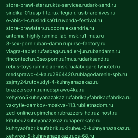
store-brawl-stars.ru
kts-services.ru
dark-sand.ru
sindika-01.ru
sp-life.ru
x-legion.ru
sib-archives.ru
e-abis-1-c.ru
sindika01.ru
venda-festival.ru
store-brawlstars.ru
dooraleksandria.ru
antenna-highly.ru
mine-lab-msk.ru
1-mus.ru
3-sex-porn.ru
ban-damn.ru
purse-factory.ru
viagra-tablet.ru
fasbags.ru
adler-jun.ru
bandamn.ru
fincontech.ru
3sexporn.ru
1mus.ru
darksand.ru
rebus-toys.ru
minelab-msk.ru
alabuga-cityhotel.ru
medsprawo-4-ka.ru
2864420.ru
blagodarenie-spb.ru
zajmy24.ru
tovudyi-4-kuhnyanazakaz.ru
brazzerscom.ru
medsprawo4ka.ru
xehyroo5kuhnyanazakaz.ru
fabrikayfabrikaefabrika.ru
vskrytie-zamkov-moskva-113.ru
biletnadom.ru
zed-online.ru
pimchax.ru
brazzers-hd.ru
z-host.ru
kitubeu2kuhnyanazakaz.ru
naperekate.ru
kuhnyaofabrikaufabrik.ru
kitubeu-2-kuhnyanazakaz.ru
xehyroo-5-kuhnyanazakaz.ru
cs-68.ru