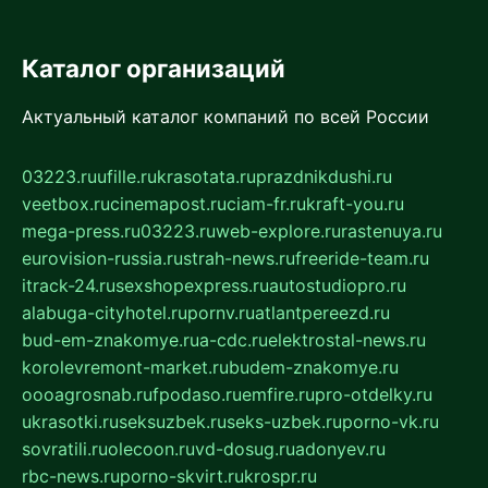
Каталог организаций
Актуальный каталог компаний по всей России
03223.ru
ufille.ru
krasotata.ru
prazdnikdushi.ru
veetbox.ru
cinemapost.ru
ciam-fr.ru
kraft-you.ru
mega-press.ru
03223.ru
web-explore.ru
rastenuya.ru
eurovision-russia.ru
strah-news.ru
freeride-team.ru
itrack-24.ru
sexshopexpress.ru
autostudiopro.ru
alabuga-cityhotel.ru
pornv.ru
atlantpereezd.ru
bud-em-znakomye.ru
a-cdc.ru
elektrostal-news.ru
korolevremont-market.ru
budem-znakomye.ru
oooagrosnab.ru
fpodaso.ru
emfire.ru
pro-otdelky.ru
ukrasotki.ru
seksuzbek.ru
seks-uzbek.ru
porno-vk.ru
sovratili.ru
olecoon.ru
vd-dosug.ru
adonyev.ru
rbc-news.ru
porno-skvirt.ru
krospr.ru