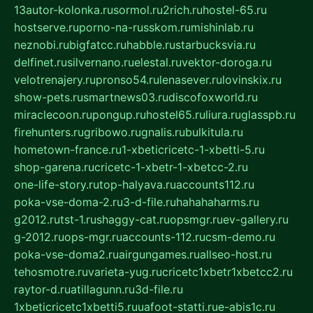
13autor-kolonka.ru
sormol.ru
2rich.ru
hostel-65.ru
hostserve.ru
porno-na-russkom.ru
mishinlab.ru
neznobi.ru
bigfatcc.ru
habble.ru
starbucksvia.ru
delfinet.ru
silvernano.ru
elestal.ru
vektor-doroga.ru
velotrenajery.ru
pronso54.ru
lenasever.ru
lovinskix.ru
show-pets.ru
smartnews03.ru
discofoxworld.ru
miraclecoon.ru
pongup.ru
hostel65.ru
liura.ru
glasspb.ru
firehunters.ru
gribowo.ru
gnalis.ru
bulkitula.ru
hometown-france.ru
1-xbeticricetc-1-xbetti-5.ru
shop-garena.ru
cricetc-1-xbetr-1-xbetcc-2.ru
one-life-story.ru
top-halyava.ru
accounts112.ru
poka-vse-doma-2.ru
3-d-file.ru
hahahaharms.ru
g2012.ru
tst-1.ru
shaggy-cat.ru
opsmgr.ru
ev-gallery.ru
g-2012.ru
ops-mgr.ru
accounts-112.ru
csm-demo.ru
poka-vse-doma2.ru
airgungames.ru
allseo-host.ru
tehosmotre.ru
varieta-yug.ru
cricetc1xbetr1xbetcc2.ru
raytor-d.ru
atillagunn.ru
3d-file.ru
1xbeticricetc1xbetti5.ru
uafoot-statti.ru
e-abis1c.ru