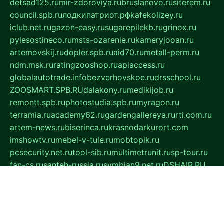
detsad125.ru
mir-zdoroviya.ru
bruslanovo.ru
siterem.ru
council.spb.ru
лодкипатриот.рф
kafekolizey.ru
iclub.net.ru
gazon-easy.ru
sugarepilekb.ru
grinox.ru
pylesostineco.ru
msts-ozarenie.ru
kameryjooan.ru
artemovskij.ru
dopler.spb.ru
aid70.ru
metall-perm.ru
ndm.msk.ru
ratingzooshop.ru
apiaccess.ru
globalautotrade.info
bezverhovskoe.ru
drsschool.ru
ZOOSMART.SPB.RU
dalakony.ru
medikijob.ru
remontt.spb.ru
photostudia.spb.ru
myragon.ru
terramia.ru
academy62.ru
gardengallereya.ru
rti.com.ru
artem-news.ru
biserinca.ru
krasnodarkurort.com
imshowtv.ru
mebel-v-tule.ru
mobtopik.ru
pcsecurity.net.ru
tool-sib.ru
multimetrunit.ru
sp-tour.ru
fan-cs.ru
santeh-russia.ru
symbian9.net.ru
DSHAIR.RU
tmmotors.spb.ru
xjocuricopii.com
musavtomat.msk.ru
obustrojdom.ru
sovetcik.ru
ybaranovskaya.ru
ppknews.ru
cult-alshei.ru
JAPANRUSSIA.RU
proekciyamebel.ru
imper-finans.ru
rim.org.ru