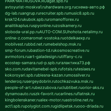
PARK-MATROSOVA.RU
agat.spb.ru
avtoyurist-moskva1.ru
hardware.org.ru
схема-авто.рф
dg-lab.ru
angrup.ru
recruiter.spb.ru
music8.spb.ru
krsk124.ru
kubok.spb.ru
romanofforex.ru
analitikaplus.ru
spyonline.ru
zosikamery.ru
sloboda-ural.pp.ru
AUTO-COM.SU
hohota.net
alimy.ru
online-z.com
aromat-vostoka.ru
otdelkaexp.ru
mobilvest.ru
bbd.net.ru
mebelshop.msk.ru
smp-forum.ru
bastion-td.ru
kosmoscreative.ru
avrmotors.ru
art-galadesign.ru
tiffany-c.ru
ecostep-samara.ru
d-p.spb.ru
галактика73.рф
sko.com.ru
davitamebel-spb.ru
fotsis.ru
tesiaes.ru
kokoroyari.spb.ru
blesna-kazan.ru
mossilver.ru
lenderoq.ru
sergeydobrin.ru
tochkazvuka.msk.ru
people-of-art.ru
bezzubova.ru
clubtibet.ru
orior-aks.ru
dynamoauto.ru
szk-favorit.ru
carlines.ru
flatnsk.ru
kingbolenskaner.ru
alex-motor.ru
astroline.net.ru
act1.spb.ru
polyglot.com.ru
gidlipetsk.ru
ooo-driada.ru