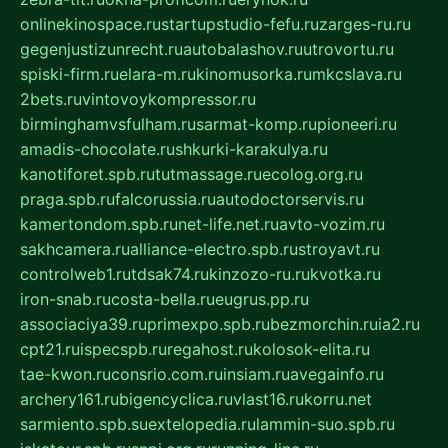
onlinekinospace.ru
startupstudio-fefu.ru
zarges-ru.ru
gegenjustizunrecht.ru
autobalashov.ru
utrovortu.ru
spiski-firm.ru
elara-m.ru
kinomusorka.ru
mkcslava.ru
2bets.ru
vintovoykompressor.ru
birminghamvsfulham.ru
sarmat-komp.ru
pioneeri.ru
amadis-chocolate.ru
shkurki-karakulya.ru
kanotiforet.spb.ru
tutmassage.ru
ecolog.org.ru
praga.spb.ru
falcorussia.ru
autodoctorservis.ru
kamertondom.spb.ru
net-life.net.ru
avto-vozim.ru
sakhcamera.ru
alliance-electro.spb.ru
stroyavt.ru
controlweb1.ru
tdsak74.ru
kinzozo-ru.ru
kvotka.ru
iron-snab.ru
costa-bella.ru
eugrus.pp.ru
associaciya39.ru
primexpo.spb.ru
bezmorchin.ru
ia2.ru
cpt21.ru
ispecspb.ru
regahost.ru
kolosok-elita.ru
tae-kwon.ru
consrio.com.ru
insiam.ru
avegainfo.ru
archery161.ru
bigencyclica.ru
vlast16.ru
korru.net
sarmiento.spb.su
extelopedia.ru
lammin-suo.spb.ru