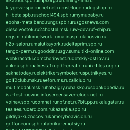
iskatour.spb.ru
snpi.org.ru
running-line.ru
krygeva-spa.ru
chel.net.ru
rust-loco.ru
dugshop.ru
hl-beta.spb.ru
school494.spb.ru
mymubaby.ru
epoha-metalband.ru
ngr.spb.ru
rusgosnews.com
dieselvostok.ru
24hostel.msk.ru
w-dev.ru
f-ship.ru
regsmi.ru
filmnetwork.ru
malinasp.ru
kinosvin.ru
h2o-salon.ru
malutkayork.ru
deltaprim.spb.ru
tango-perm.ru
gooddir.ru
sgv.su
multiki-online.com
webkrasotki.com
cherinvest.ru
detskiy-ostrov.ru
ankou.spb.ru
alvesta1.ru
pdf-creator.ru
nix-files.org.ru
sakhatoday.ru
elektrikersymboler.ru
sputnikyes.ru
golf2club.msk.ru
aeforums.ru
zallclub.ru
multimodal.msk.ru
habaigry.ru
haikko.ru
sobakopedia.ru
isz-fest.ru
ewnc.info
screensaver-clock.net.ru
volnav.spb.ru
comnat.ru
npf.net.ru
7bit.pp.ru
kalugatur.ru
tesiaes.ru
card.com.ru
kazanka.spb.ru
gildiya-kuznecov.ru
kameryboavision.ru
griffoncom.spb.ru
fabrika-emotsiy.ru