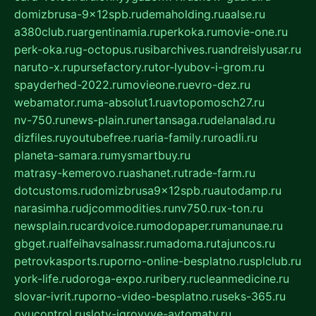
domizbrusa-9x12spb.ru
demaholding.ru
aalse.ru
a380club.ru
argentinamia.ru
perkoka.ru
movie-one.ru
perk-oka.ru
g-octopus.ru
sibarchives.ru
andreislyusar.ru
naruto-x.ru
pursefactory.ru
tor-lyubov-i-grom.ru
spayderhed-2022.ru
movieone.ru
evro-dez.ru
webamator.ru
ma-absolut1.ru
avtopomosch27.ru
nv-750.ru
news-plain.ru
nertansaga.ru
delanalad.ru
dizfiles.ru
youtubefree.ru
aria-family.ru
roadli.ru
planeta-samara.ru
mysmartbuy.ru
matrasy-kemerovo.ru
ashanet.ru
trade-farm.ru
dotcustoms.ru
domizbrusa9x12spb.ru
autodamp.ru
narasimha.ru
djcommodities.ru
nv750.ru
x-ton.ru
newsplain.ru
cardvoice.ru
modopaper.ru
manunae.ru
gbget.ru
alfeihavsalnassr.ru
madoma.ru
tajuncos.ru
petrovkasports.ru
porno-online-besplatno.ru
splclub.ru
york-life.ru
doroga-expo.ru
ribery.ru
cleanmedicine.ru
slovar-ivrit.ru
porno-video-besplatno.ru
seks-365.ru
ovucontrol.ru
sloty-igrovyye-avtomaty.ru