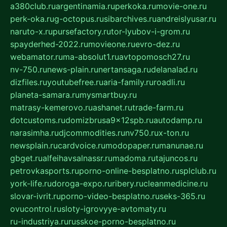
a380club.ru
argentinamia.ru
perkoka.ru
movie-one.ru
perk-oka.ru
g-octopus.ru
sibarchives.ru
andreislyusar.ru
naruto-x.ru
pursefactory.ru
tor-lyubov-i-grom.ru
spayderhed-2022.ru
movieone.ru
evro-dez.ru
webamator.ru
ma-absolut1.ru
avtopomosch27.ru
nv-750.ru
news-plain.ru
nertansaga.ru
delanalad.ru
dizfiles.ru
youtubefree.ru
aria-family.ru
roadli.ru
planeta-samara.ru
mysmartbuy.ru
matrasy-kemerovo.ru
ashanet.ru
trade-farm.ru
dotcustoms.ru
domizbrusa9x12spb.ru
autodamp.ru
narasimha.ru
djcommodities.ru
nv750.ru
x-ton.ru
newsplain.ru
cardvoice.ru
modopaper.ru
manunae.ru
gbget.ru
alfeihavsalnassr.ru
madoma.ru
tajuncos.ru
petrovkasports.ru
porno-online-besplatno.ru
splclub.ru
york-life.ru
doroga-expo.ru
ribery.ru
cleanmedicine.ru
slovar-ivrit.ru
porno-video-besplatno.ru
seks-365.ru
ovucontrol.ru
sloty-igrovyye-avtomaty.ru
ru-industriya.ru
russkoe-porno-besplatno.ru