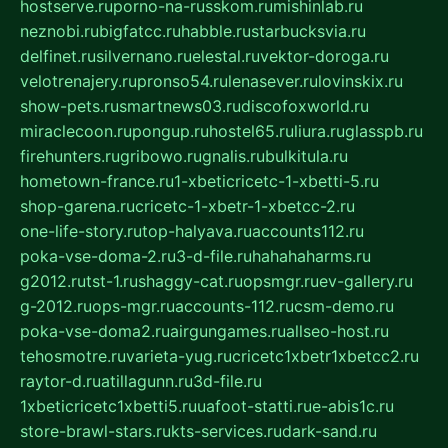
hostserve.ru
porno-na-russkom.ru
mishinlab.ru
neznobi.ru
bigfatcc.ru
habble.ru
starbucksvia.ru
delfinet.ru
silvernano.ru
elestal.ru
vektor-doroga.ru
velotrenajery.ru
pronso54.ru
lenasever.ru
lovinskix.ru
show-pets.ru
smartnews03.ru
discofoxworld.ru
miraclecoon.ru
pongup.ru
hostel65.ru
liura.ru
glasspb.ru
firehunters.ru
gribowo.ru
gnalis.ru
bulkitula.ru
hometown-france.ru
1-xbeticricetc-1-xbetti-5.ru
shop-garena.ru
cricetc-1-xbetr-1-xbetcc-2.ru
one-life-story.ru
top-halyava.ru
accounts112.ru
poka-vse-doma-2.ru
3-d-file.ru
hahahaharms.ru
g2012.ru
tst-1.ru
shaggy-cat.ru
opsmgr.ru
ev-gallery.ru
g-2012.ru
ops-mgr.ru
accounts-112.ru
csm-demo.ru
poka-vse-doma2.ru
airgungames.ru
allseo-host.ru
tehosmotre.ru
varieta-yug.ru
cricetc1xbetr1xbetcc2.ru
raytor-d.ru
atillagunn.ru
3d-file.ru
1xbeticricetc1xbetti5.ru
uafoot-statti.ru
e-abis1c.ru
store-brawl-stars.ru
kts-services.ru
dark-sand.ru