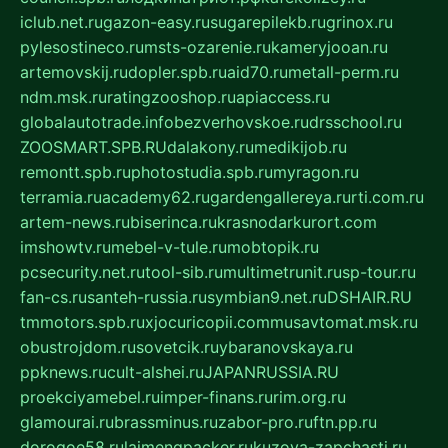
iclub.net.ru
gazon-easy.ru
sugarepilekb.ru
grinox.ru
pylesostineco.ru
msts-ozarenie.ru
kameryjooan.ru
artemovskij.ru
dopler.spb.ru
aid70.ru
metall-perm.ru
ndm.msk.ru
ratingzooshop.ru
apiaccess.ru
globalautotrade.info
bezverhovskoe.ru
drsschool.ru
ZOOSMART.SPB.RU
dalakony.ru
medikijob.ru
remontt.spb.ru
photostudia.spb.ru
myragon.ru
terramia.ru
academy62.ru
gardengallereya.ru
rti.com.ru
artem-news.ru
biserinca.ru
krasnodarkurort.com
imshowtv.ru
mebel-v-tule.ru
mobtopik.ru
pcsecurity.net.ru
tool-sib.ru
multimetrunit.ru
sp-tour.ru
fan-cs.ru
santeh-russia.ru
symbian9.net.ru
DSHAIR.RU
tmmotors.spb.ru
xjocuricopii.com
musavtomat.msk.ru
obustrojdom.ru
sovetcik.ru
ybaranovskaya.ru
ppknews.ru
cult-alshei.ru
JAPANRUSSIA.RU
proekciyamebel.ru
imper-finans.ru
rim.org.ru
glamourai.ru
brassminus.ru
zabor-pro.ru
ftn.pp.ru
dorogoe58.ru
laimengpacker.ru
kuzova-zapchasti.ru