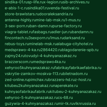
sindika-01.ru
sp-life.ru
x-legion.ru
sib-archives.ru
e-abis-1-c.ru
sindika01.ru
venda-festival.ru
store-brawlstars.ru
dooraleksandria.ru
antenna-highly.ru
mine-lab-msk.ru
1-mus.ru
3-sex-porn.ru
ban-damn.ru
purse-factory.ru
viagra-tablet.ru
fasbags.ru
adler-jun.ru
bandamn.ru
fincontech.ru
3sexporn.ru
1mus.ru
darksand.ru
rebus-toys.ru
minelab-msk.ru
alabuga-cityhotel.ru
medsprawo-4-ka.ru
2864420.ru
blagodarenie-spb.ru
zajmy24.ru
tovudyi-4-kuhnyanazakaz.ru
brazzerscom.ru
medsprawo4ka.ru
xehyroo5kuhnyanazakaz.ru
fabrikayfabrikaefabrika.ru
vskrytie-zamkov-moskva-113.ru
biletnadom.ru
zed-online.ru
pimchax.ru
brazzers-hd.ru
z-host.ru
kitubeu2kuhnyanazakaz.ru
naperekate.ru
kuhnyaofabrikaufabrik.ru
kitubeu-2-kuhnyanazakaz.ru
xehyroo-5-kuhnyanazakaz.ru
cs-68.ru
guzywia-4-kuhnyanazakaz.ru
mir-tk.ru
vlknrussia.ru