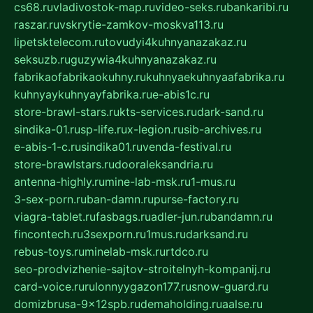
cs68.ru
vladivostok-map.ru
video-seks.ru
bankaribi.ru
raszar.ru
vskrytie-zamkov-moskva113.ru
lipetsktelecom.ru
tovudyi4kuhnyanazakaz.ru
seksuzb.ru
guzywia4kuhnyanazakaz.ru
fabrikaofabrikaokuhny.ru
kuhnyaekuhnyaafabrika.ru
kuhnyaykuhnyayfabrika.ru
e-abis1c.ru
store-brawl-stars.ru
kts-services.ru
dark-sand.ru
sindika-01.ru
sp-life.ru
x-legion.ru
sib-archives.ru
e-abis-1-c.ru
sindika01.ru
venda-festival.ru
store-brawlstars.ru
dooraleksandria.ru
antenna-highly.ru
mine-lab-msk.ru
1-mus.ru
3-sex-porn.ru
ban-damn.ru
purse-factory.ru
viagra-tablet.ru
fasbags.ru
adler-jun.ru
bandamn.ru
fincontech.ru
3sexporn.ru
1mus.ru
darksand.ru
rebus-toys.ru
minelab-msk.ru
rtdco.ru
seo-prodvizhenie-sajtov-stroitelnyh-kompanij.ru
card-voice.ru
rulonnyygazon177.ru
snow-guard.ru
domizbrusa-9x12spb.ru
demaholding.ru
aalse.ru