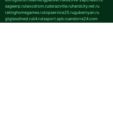
sageerp.ru
taxodrom.ru
dsrazvitie.ru
hardcity.net.ru
ratinghomegames.ru
topservice25.ru
gubernyan.ru
gtglasslined.ru
ii4.ru
tssport.spb.ru
andorra24.com
blackwallstreet.ru
oboimos.ru
optim-doors.com.ru
ikuch.ru
nycr.org.ru
npa21.ru
vremya-ch.spb.ru
desert000.ru
ivtorgi.ru
ifiori.ru
catalog-statei.ru
dcv.org.ru
spetsmaster174.ru
ipkameryhiseeu.ru
dum26.ru
ruspol.spb.ru
fr-opendp.ru
kam-solnyshko.ru
cheyenne-arapaho.ru
sevzapmetal.spb.ru
ted-lapidus.spb.ru
parasite-eliminator.ru
sigma-complete.ru
modernworld.ru
dama-moda.ru
eholot-group.ru
sk-nvkz.ru
DRONGOLD.RU
democratia2.ru
i-farmer.ru
mass-sport.org
jablonex.spb.ru
bookmess.ru
linkword.ru
refineua.com.ru
cs-spec.net.ru
altay-mebel.ru
DNK-THEATRE.RU
mechaniks.spb.ru
ipcamtechage.ru
skosta.ru
a-sun.ru
stroy-ldsp.ru
snowlands.org.ru