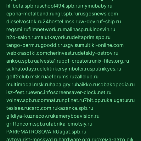
hl-beta.spb.ru
school494.spb.ru
mymubaby.ru
epoha-metalband.ru
ngr.spb.ru
rusgosnews.com
dieselvostok.ru
24hostel.msk.ru
w-dev.ru
f-ship.ru
regsmi.ru
filmnetwork.ru
malinasp.ru
kinosvin.ru
h2o-salon.ru
malutkayork.ru
deltaprim.spb.ru
tango-perm.ru
gooddir.ru
sgv.su
multiki-online.com
webkrasotki.com
cherinvest.ru
detskiy-ostrov.ru
ankou.spb.ru
alvesta1.ru
pdf-creator.ru
nix-files.org.ru
sakhatoday.ru
elektrikersymboler.ru
sputnikyes.ru
golf2club.msk.ru
aeforums.ru
zallclub.ru
multimodal.msk.ru
habaigry.ru
haikko.ru
sobakopedia.ru
isz-fest.ru
ewnc.info
screensaver-clock.net.ru
volnav.spb.ru
comnat.ru
npf.net.ru
7bit.pp.ru
kalugatur.ru
tesiaes.ru
card.com.ru
kazanka.spb.ru
gildiya-kuznecov.ru
kameryboavision.ru
griffoncom.spb.ru
fabrika-emotsiy.ru
PARK-MATROSOVA.RU
agat.spb.ru
avtoyurist-moskva1.ru
hardware.org.ru
схема-авто.рф