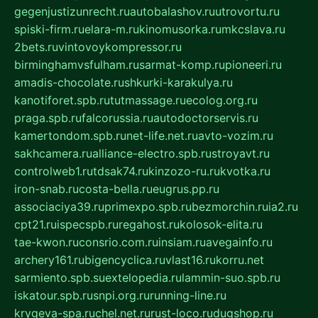
gegenjustizunrecht.ru
autobalashov.ru
utrovortu.ru
spiski-firm.ru
elara-m.ru
kinomusorka.ru
mkcslava.ru
2bets.ru
vintovoykompressor.ru
birminghamvsfulham.ru
sarmat-komp.ru
pioneeri.ru
amadis-chocolate.ru
shkurki-karakulya.ru
kanotiforet.spb.ru
tutmassage.ru
ecolog.org.ru
praga.spb.ru
falcorussia.ru
autodoctorservis.ru
kamertondom.spb.ru
net-life.net.ru
avto-vozim.ru
sakhcamera.ru
alliance-electro.spb.ru
stroyavt.ru
controlweb1.ru
tdsak74.ru
kinzozo-ru.ru
kvotka.ru
iron-snab.ru
costa-bella.ru
eugrus.pp.ru
associaciya39.ru
primexpo.spb.ru
bezmorchin.ru
ia2.ru
cpt21.ru
ispecspb.ru
regahost.ru
kolosok-elita.ru
tae-kwon.ru
consrio.com.ru
insiam.ru
avegainfo.ru
archery161.ru
bigencyclica.ru
vlast16.ru
korru.net
sarmiento.spb.su
extelopedia.ru
lammin-suo.spb.ru
iskatour.spb.ru
snpi.org.ru
running-line.ru
krygeva-spa.ru
chel.net.ru
rust-loco.ru
dugshop.ru