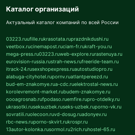
Каталог организаций
Актуальный каталог компаний по всей России
03223.ru
ufille.ru
krasotata.ru
prazdnikdushi.ru
veetbox.ru
cinemapost.ru
ciam-fr.ru
kraft-you.ru
mega-press.ru
03223.ru
web-explore.ru
rastenuya.ru
eurovision-russia.ru
strah-news.ru
freeride-team.ru
itrack-24.ru
sexshopexpress.ru
autostudiopro.ru
alabuga-cityhotel.ru
pornv.ru
atlantpereezd.ru
bud-em-znakomye.ru
a-cdc.ru
elektrostal-news.ru
korolevremont-market.ru
budem-znakomye.ru
oooagrosnab.ru
fpodaso.ru
emfire.ru
pro-otdelky.ru
ukrasotki.ru
seksuzbek.ru
seks-uzbek.ru
porno-vk.ru
sovratili.ru
olecoon.ru
vd-dosug.ru
adonyev.ru
rbc-news.ru
porno-skvirt.ru
krospr.ru
13autor-kolonka.ru
sormol.ru
2rich.ru
hostel-65.ru