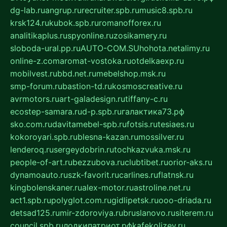
dg-lab.ru
angrup.ru
recruiter.spb.ru
music8.spb.ru
krsk124.ru
kubok.spb.ru
romanofforex.ru
analitikaplus.ru
spyonline.ru
zosikamery.ru
sloboda-ural.pp.ru
AUTO-COM.SU
hohota.net
alimy.ru
online-z.com
aromat-vostoka.ru
otdelkaexp.ru
mobilvest.ru
bbd.net.ru
mebelshop.msk.ru
smp-forum.ru
bastion-td.ru
kosmoscreative.ru
avrmotors.ru
art-galadesign.ru
tiffany-c.ru
ecostep-samara.ru
d-p.spb.ru
галактика73.рф
sko.com.ru
davitamebel-spb.ru
fotsis.ru
tesiaes.ru
kokoroyari.spb.ru
blesna-kazan.ru
mossilver.ru
lenderoq.ru
sergeydobrin.ru
tochkazvuka.msk.ru
people-of-art.ru
bezzubova.ru
clubtibet.ru
orior-aks.ru
dynamoauto.ru
szk-favorit.ru
carlines.ru
flatnsk.ru
kingbolenskaner.ru
alex-motor.ru
astroline.net.ru
act1.spb.ru
polyglot.com.ru
gidlipetsk.ru
ooo-driada.ru
detsad125.ru
mir-zdoroviya.ru
bruslanovo.ru
siterem.ru
council.spb.ru
лодкипатриот.рф
kafekolizey.ru