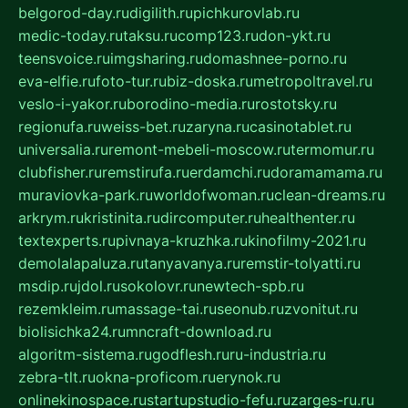
belgorod-day.ru
digilith.ru
pichkurovlab.ru
medic-today.ru
taksu.ru
comp123.ru
don-ykt.ru
teensvoice.ru
imgsharing.ru
domashnee-porno.ru
eva-elfie.ru
foto-tur.ru
biz-doska.ru
metropoltravel.ru
veslo-i-yakor.ru
borodino-media.ru
rostotsky.ru
regionufa.ru
weiss-bet.ru
zaryna.ru
casinotablet.ru
universalia.ru
remont-mebeli-moscow.ru
termomur.ru
clubfisher.ru
remstirufa.ru
erdamchi.ru
doramamama.ru
muraviovka-park.ru
worldofwoman.ru
clean-dreams.ru
arkrym.ru
kristinita.ru
dircomputer.ru
healthenter.ru
textexperts.ru
pivnaya-kruzhka.ru
kinofilmy-2021.ru
demolalapaluza.ru
tanyavanya.ru
remstir-tolyatti.ru
msdip.ru
jdol.ru
sokolovr.ru
newtech-spb.ru
rezemkleim.ru
massage-tai.ru
seonub.ru
zvonitut.ru
biolisichka24.ru
mncraft-download.ru
algoritm-sistema.ru
godflesh.ru
ru-industria.ru
zebra-tlt.ru
okna-proficom.ru
erynok.ru
onlinekinospace.ru
startupstudio-fefu.ru
zarges-ru.ru