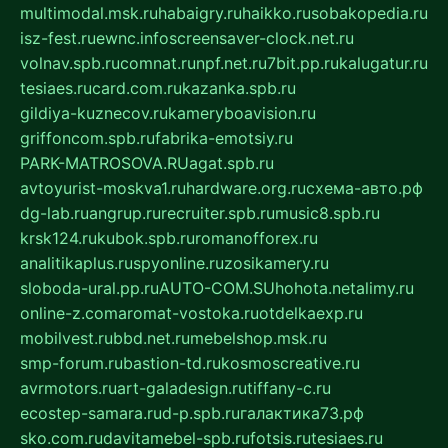
multimodal.msk.ru
habaigry.ru
haikko.ru
sobakopedia.ru
isz-fest.ru
ewnc.info
screensaver-clock.net.ru
volnav.spb.ru
comnat.ru
npf.net.ru
7bit.pp.ru
kalugatur.ru
tesiaes.ru
card.com.ru
kazanka.spb.ru
gildiya-kuznecov.ru
kameryboavision.ru
griffoncom.spb.ru
fabrika-emotsiy.ru
PARK-MATROSOVA.RU
agat.spb.ru
avtoyurist-moskva1.ru
hardware.org.ru
схема-авто.рф
dg-lab.ru
angrup.ru
recruiter.spb.ru
music8.spb.ru
krsk124.ru
kubok.spb.ru
romanofforex.ru
analitikaplus.ru
spyonline.ru
zosikamery.ru
sloboda-ural.pp.ru
AUTO-COM.SU
hohota.net
alimy.ru
online-z.com
aromat-vostoka.ru
otdelkaexp.ru
mobilvest.ru
bbd.net.ru
mebelshop.msk.ru
smp-forum.ru
bastion-td.ru
kosmoscreative.ru
avrmotors.ru
art-galadesign.ru
tiffany-c.ru
ecostep-samara.ru
d-p.spb.ru
галактика73.рф
sko.com.ru
davitamebel-spb.ru
fotsis.ru
tesiaes.ru