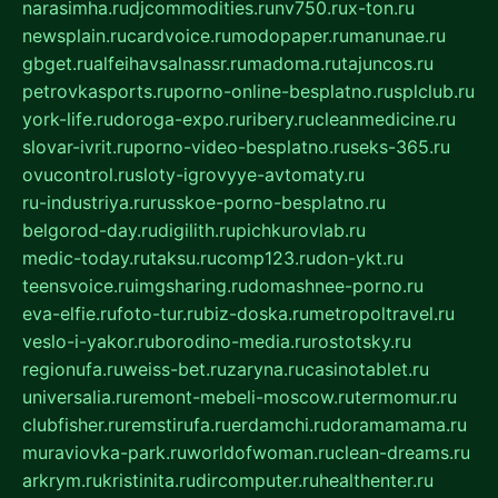
narasimha.ru
djcommodities.ru
nv750.ru
x-ton.ru
newsplain.ru
cardvoice.ru
modopaper.ru
manunae.ru
gbget.ru
alfeihavsalnassr.ru
madoma.ru
tajuncos.ru
petrovkasports.ru
porno-online-besplatno.ru
splclub.ru
york-life.ru
doroga-expo.ru
ribery.ru
cleanmedicine.ru
slovar-ivrit.ru
porno-video-besplatno.ru
seks-365.ru
ovucontrol.ru
sloty-igrovyye-avtomaty.ru
ru-industriya.ru
russkoe-porno-besplatno.ru
belgorod-day.ru
digilith.ru
pichkurovlab.ru
medic-today.ru
taksu.ru
comp123.ru
don-ykt.ru
teensvoice.ru
imgsharing.ru
domashnee-porno.ru
eva-elfie.ru
foto-tur.ru
biz-doska.ru
metropoltravel.ru
veslo-i-yakor.ru
borodino-media.ru
rostotsky.ru
regionufa.ru
weiss-bet.ru
zaryna.ru
casinotablet.ru
universalia.ru
remont-mebeli-moscow.ru
termomur.ru
clubfisher.ru
remstirufa.ru
erdamchi.ru
doramamama.ru
muraviovka-park.ru
worldofwoman.ru
clean-dreams.ru
arkrym.ru
kristinita.ru
dircomputer.ru
healthenter.ru