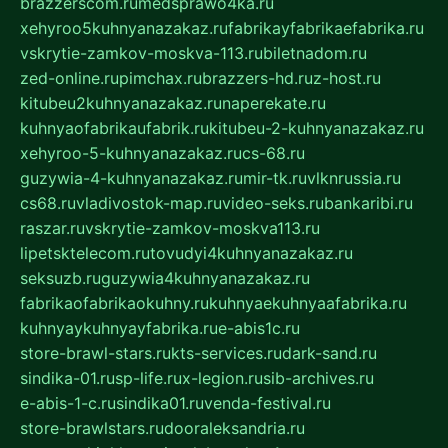
brazzerscom.ru
medsprawo4ka.ru
xehyroo5kuhnyanazakaz.ru
fabrikayfabrikaefabrika.ru
vskrytie-zamkov-moskva-113.ru
biletnadom.ru
zed-online.ru
pimchax.ru
brazzers-hd.ru
z-host.ru
kitubeu2kuhnyanazakaz.ru
naperekate.ru
kuhnyaofabrikaufabrik.ru
kitubeu-2-kuhnyanazakaz.ru
xehyroo-5-kuhnyanazakaz.ru
cs-68.ru
guzywia-4-kuhnyanazakaz.ru
mir-tk.ru
vlknrussia.ru
cs68.ru
vladivostok-map.ru
video-seks.ru
bankaribi.ru
raszar.ru
vskrytie-zamkov-moskva113.ru
lipetsktelecom.ru
tovudyi4kuhnyanazakaz.ru
seksuzb.ru
guzywia4kuhnyanazakaz.ru
fabrikaofabrikaokuhny.ru
kuhnyaekuhnyaafabrika.ru
kuhnyaykuhnyayfabrika.ru
e-abis1c.ru
store-brawl-stars.ru
kts-services.ru
dark-sand.ru
sindika-01.ru
sp-life.ru
x-legion.ru
sib-archives.ru
e-abis-1-c.ru
sindika01.ru
venda-festival.ru
store-brawlstars.ru
dooraleksandria.ru