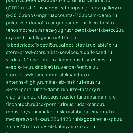
poka-vse-doma-2.ru
3-d-file.ru
hahahaharms.ru
g2012.ru
tst-1.ru
shaggy-cat.ru
opsmgr.ru
ev-gallery.ru
g-2012.ru
ops-mgr.ru
accounts-112.ru
csm-demo.ru
poka-vse-doma2.ru
airgungames.ru
allseo-host.ru
tehosmotre.ru
varieta-yug.ru
cricetc1xbetr1xbetcc2.ru
raytor-d.ru
atillagunn.ru
3d-file.ru
1xbeticricetc1xbetti5.ru
uafoot-statti.ru
e-abis1c.ru
store-brawl-stars.ru
kts-services.ru
dark-sand.ru
sindika-01.ru
sp-life.ru
x-legion.ru
sib-archives.ru
e-abis-1-c.ru
sindika01.ru
venda-festival.ru
store-brawlstars.ru
dooraleksandria.ru
antenna-highly.ru
mine-lab-msk.ru
1-mus.ru
3-sex-porn.ru
ban-damn.ru
purse-factory.ru
viagra-tablet.ru
fasbags.ru
adler-jun.ru
bandamn.ru
fincontech.ru
3sexporn.ru
1mus.ru
darksand.ru
rebus-toys.ru
minelab-msk.ru
alabuga-cityhotel.ru
medsprawo-4-ka.ru
2864420.ru
blagodarenie-spb.ru
zajmy24.ru
tovudyi-4-kuhnyanazakaz.ru