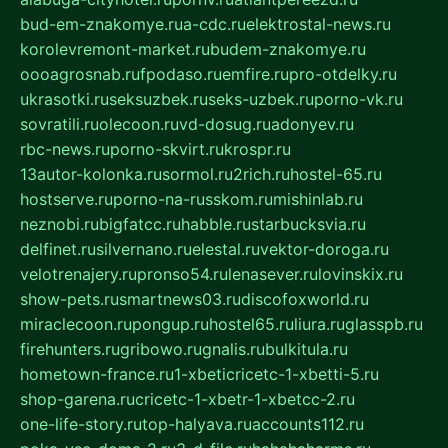
bud-em-znakomye.ru
a-cdc.ru
elektrostal-news.ru
korolevremont-market.ru
budem-znakomye.ru
oooagrosnab.ru
fpodaso.ru
emfire.ru
pro-otdelky.ru
ukrasotki.ru
seksuzbek.ru
seks-uzbek.ru
porno-vk.ru
sovratili.ru
olecoon.ru
vd-dosug.ru
adonyev.ru
rbc-news.ru
porno-skvirt.ru
krospr.ru
13autor-kolonka.ru
sormol.ru
2rich.ru
hostel-65.ru
hostserve.ru
porno-na-russkom.ru
mishinlab.ru
neznobi.ru
bigfatcc.ru
habble.ru
starbucksvia.ru
delfinet.ru
silvernano.ru
elestal.ru
vektor-doroga.ru
velotrenajery.ru
pronso54.ru
lenasever.ru
lovinskix.ru
show-pets.ru
smartnews03.ru
discofoxworld.ru
miraclecoon.ru
pongup.ru
hostel65.ru
liura.ru
glasspb.ru
firehunters.ru
gribowo.ru
gnalis.ru
bulkitula.ru
hometown-france.ru
1-xbeticricetc-1-xbetti-5.ru
shop-garena.ru
cricetc-1-xbetr-1-xbetcc-2.ru
one-life-story.ru
top-halyava.ru
accounts112.ru