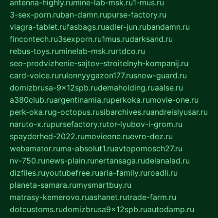
antenna-highly.ru
mine-lab-msk.ru
1-mus.ru
3-sex-porn.ru
ban-damn.ru
purse-factory.ru
viagra-tablet.ru
fasbags.ru
adler-jun.ru
bandamn.ru
fincontech.ru
3sexporn.ru
1mus.ru
darksand.ru
rebus-toys.ru
minelab-msk.ru
rtdco.ru
seo-prodvizhenie-sajtov-stroitelnyh-kompanij.ru
card-voice.ru
rulonnyygazon177.ru
snow-guard.ru
domizbrusa-9x12spb.ru
demaholding.ru
aalse.ru
a380club.ru
argentinamia.ru
perkoka.ru
movie-one.ru
perk-oka.ru
g-octopus.ru
sibarchives.ru
andreislyusar.ru
naruto-x.ru
pursefactory.ru
tor-lyubov-i-grom.ru
spayderhed-2022.ru
movieone.ru
evro-dez.ru
webamator.ru
ma-absolut1.ru
avtopomosch27.ru
nv-750.ru
news-plain.ru
nertansaga.ru
delanalad.ru
dizfiles.ru
youtubefree.ru
aria-family.ru
roadli.ru
planeta-samara.ru
mysmartbuy.ru
matrasy-kemerovo.ru
ashanet.ru
trade-farm.ru
dotcustoms.ru
domizbrusa9x12spb.ru
autodamp.ru