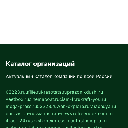
Каталог организаций
Актуальный каталог компаний по всей России
03223.ru
ufille.ru
krasotata.ru
prazdnikdushi.ru
veetbox.ru
cinemapost.ru
ciam-fr.ru
kraft-you.ru
mega-press.ru
03223.ru
web-explore.ru
rastenuya.ru
eurovision-russia.ru
strah-news.ru
freeride-team.ru
itrack-24.ru
sexshopexpress.ru
autostudiopro.ru
alabuga-cityhotel.ru
pornv.ru
atlantpereezd.ru