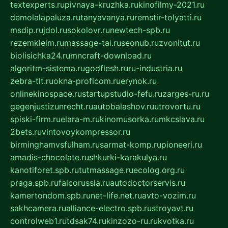
textexperts.ru
pivnaya-kruzhka.ru
kinofilmy-2021.ru
demolalapaluza.ru
tanyavanya.ru
remstir-tolyatti.ru
msdip.ru
jdol.ru
sokolovr.ru
newtech-spb.ru
rezemkleim.ru
massage-tai.ru
seonub.ru
zvonitut.ru
biolisichka24.ru
mncraft-download.ru
algoritm-sistema.ru
godflesh.ru
ru-industria.ru
zebra-tlt.ru
okna-proficom.ru
erynok.ru
onlinekinospace.ru
startupstudio-fefu.ru
zarges-ru.ru
gegenjustizunrecht.ru
autobalashov.ru
utrovortu.ru
spiski-firm.ru
elara-m.ru
kinomusorka.ru
mkcslava.ru
2bets.ru
vintovoykompressor.ru
birminghamvsfulham.ru
sarmat-komp.ru
pioneeri.ru
amadis-chocolate.ru
shkurki-karakulya.ru
kanotiforet.spb.ru
tutmassage.ru
ecolog.org.ru
praga.spb.ru
falcorussia.ru
autodoctorservis.ru
kamertondom.spb.ru
net-life.net.ru
avto-vozim.ru
sakhcamera.ru
alliance-electro.spb.ru
stroyavt.ru
controlweb1.ru
tdsak74.ru
kinzozo-ru.ru
kvotka.ru