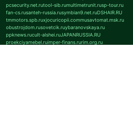
pcsecurity.net.ru
tool-sib.ru
multimetrunit.ru
sp-tour.ru
fan-cs.ru
santeh-russia.ru
symbian9.net.ru
DSHAIR.RU
tmmotors.spb.ru
xjocuricopii.com
musavtomat.msk.ru
obustrojdom.ru
sovetcik.ru
ybaranovskaya.ru
ppknews.ru
cult-alshei.ru
JAPANRUSSIA.RU
proekciyamebel.ru
imper-finans.ru
rim.org.ru
glamourai.ru
brassminus.ru
zabor-pro.ru
ftn.pp.ru
dorogoe58.ru
laimengpacker.ru
kuzova-zapchasti.ru
sageerp.ru
taxodrom.ru
dsrazvitie.ru
hardcity.net.ru
ratinghomegames.ru
topservice25.ru
gubernyan.ru
gtglasslined.ru
ii4.ru
tssport.spb.ru
andorra24.com
blackwallstreet.ru
oboimos.ru
optim-doors.com.ru
ikuch.ru
nycr.org.ru
npa21.ru
vremya-ch.spb.ru
desert000.ru
ivtorgi.ru
ifiori.ru
catalog-statei.ru
dcv.org.ru
spetsmaster174.ru
ipkameryhiseeu.ru
dum26.ru
ruspol.spb.ru
fr-opendp.ru
kam-solnyshko.ru
cheyenne-arapaho.ru
sevzapmetal.spb.ru
ted-lapidus.spb.ru
parasite-eliminator.ru