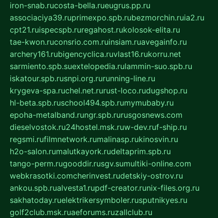
iron-snab.ru
costa-bella.ru
eugrus.pp.ru
associaciya39.ru
primexpo.spb.ru
bezmorchin.ru
ia2.ru
cpt21.ru
ispecspb.ru
regahost.ru
kolosok-elita.ru
tae-kwon.ru
consrio.com.ru
insiam.ru
avegainfo.ru
archery161.ru
bigencyclica.ru
vlast16.ru
korru.net
sarmiento.spb.su
extelopedia.ru
lammin-suo.spb.ru
iskatour.spb.ru
snpi.org.ru
running-line.ru
krygeva-spa.ru
chel.net.ru
rust-loco.ru
dugshop.ru
hl-beta.spb.ru
school494.spb.ru
mymubaby.ru
epoha-metalband.ru
ngr.spb.ru
rusgosnews.com
dieselvostok.ru
24hostel.msk.ru
w-dev.ru
f-ship.ru
regsmi.ru
filmnetwork.ru
malinasp.ru
kinosvin.ru
h2o-salon.ru
malutkayork.ru
deltaprim.spb.ru
tango-perm.ru
gooddir.ru
sgv.su
multiki-online.com
webkrasotki.com
cherinvest.ru
detskiy-ostrov.ru
ankou.spb.ru
alvesta1.ru
pdf-creator.ru
nix-files.org.ru
sakhatoday.ru
elektrikersymboler.ru
sputnikyes.ru
golf2club.msk.ru
aeforums.ru
zallclub.ru