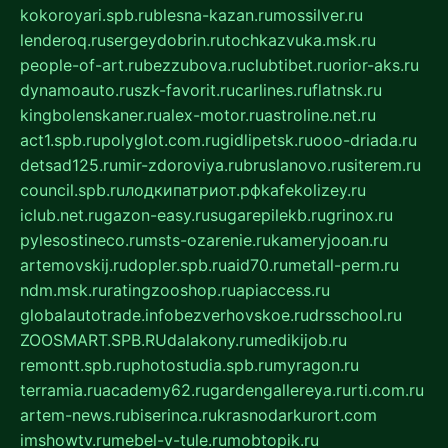
kokoroyari.spb.ru
blesna-kazan.ru
mossilver.ru
lenderoq.ru
sergeydobrin.ru
tochkazvuka.msk.ru
people-of-art.ru
bezzubova.ru
clubtibet.ru
orior-aks.ru
dynamoauto.ru
szk-favorit.ru
carlines.ru
flatnsk.ru
kingbolenskaner.ru
alex-motor.ru
astroline.net.ru
act1.spb.ru
polyglot.com.ru
gidlipetsk.ru
ooo-driada.ru
detsad125.ru
mir-zdoroviya.ru
bruslanovo.ru
siterem.ru
council.spb.ru
лодкипатриот.рф
kafekolizey.ru
iclub.net.ru
gazon-easy.ru
sugarepilekb.ru
grinox.ru
pylesostineco.ru
msts-ozarenie.ru
kameryjooan.ru
artemovskij.ru
dopler.spb.ru
aid70.ru
metall-perm.ru
ndm.msk.ru
ratingzooshop.ru
apiaccess.ru
globalautotrade.info
bezverhovskoe.ru
drsschool.ru
ZOOSMART.SPB.RU
dalakony.ru
medikijob.ru
remontt.spb.ru
photostudia.spb.ru
myragon.ru
terramia.ru
academy62.ru
gardengallereya.ru
rti.com.ru
artem-news.ru
biserinca.ru
krasnodarkurort.com
imshowtv.ru
mebel-v-tule.ru
mobtopik.ru