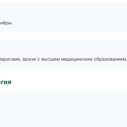
тнёры.
паратами, врачи с высшим медицинским образованием
огия