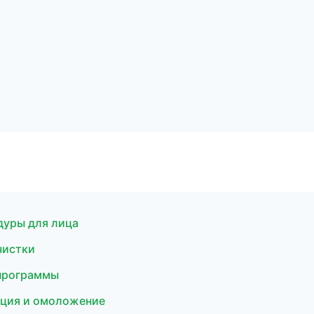
едуры для лица
чистки
 программы
ляция и омоложение