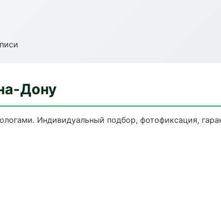
аписи
-на-Дону
логами. Индивидуальный подбор, фотофиксация, гаран