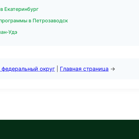
 в Екатеринбург
 программы в Петрозаводск
лан-Удэ
 федеральный округ
|
Главная страница
→