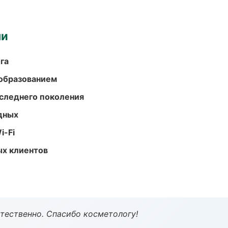
ми
га
образованием
следнего поколения
одных
i-Fi
ых клиентов
тественно. Спасибо косметологу!