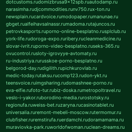
dotcustoms.ru
domizbrusa9x12spb.ru
autodamp.ru
narasimha.ru
djcommodities.ru
nv750.ru
x-ton.ru
newsplain.ru
cardvoice.ru
modopaper.ru
manunae.ru
gbget.ru
alfeihavsalnassr.ru
madoma.ru
tajuncos.ru
petrovkasports.ru
porno-online-besplatno.ru
splclub.ru
york-life.ru
doroga-expo.ru
ribery.ru
cleanmedicine.ru
slovar-ivrit.ru
porno-video-besplatno.ru
seks-365.ru
ovucontrol.ru
sloty-igrovyye-avtomaty.ru
ru-industriya.ru
russkoe-porno-besplatno.ru
belgorod-day.ru
digilith.ru
pichkurovlab.ru
medic-today.ru
taksu.ru
comp123.ru
don-ykt.ru
teensvoice.ru
imgsharing.ru
domashnee-porno.ru
eva-elfie.ru
foto-tur.ru
biz-doska.ru
metropoltravel.ru
veslo-i-yakor.ru
borodino-media.ru
rostotsky.ru
regionufa.ru
weiss-bet.ru
zaryna.ru
casinotablet.ru
universalia.ru
remont-mebeli-moscow.ru
termomur.ru
clubfisher.ru
remstirufa.ru
erdamchi.ru
doramamama.ru
muraviovka-park.ru
worldofwoman.ru
clean-dreams.ru