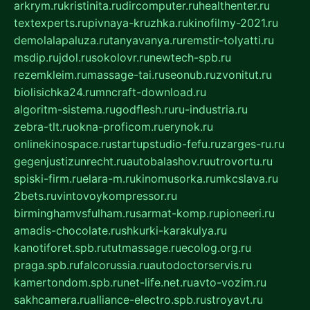
arkrym.ru
kristinita.ru
dircomputer.ru
healthenter.ru
textexperts.ru
pivnaya-kruzhka.ru
kinofilmy-2021.ru
demolalapaluza.ru
tanyavanya.ru
remstir-tolyatti.ru
msdip.ru
jdol.ru
sokolovr.ru
newtech-spb.ru
rezemkleim.ru
massage-tai.ru
seonub.ru
zvonitut.ru
biolisichka24.ru
mncraft-download.ru
algoritm-sistema.ru
godflesh.ru
ru-industria.ru
zebra-tlt.ru
okna-proficom.ru
erynok.ru
onlinekinospace.ru
startupstudio-fefu.ru
zarges-ru.ru
gegenjustizunrecht.ru
autobalashov.ru
utrovortu.ru
spiski-firm.ru
elara-m.ru
kinomusorka.ru
mkcslava.ru
2bets.ru
vintovoykompressor.ru
birminghamvsfulham.ru
sarmat-komp.ru
pioneeri.ru
amadis-chocolate.ru
shkurki-karakulya.ru
kanotiforet.spb.ru
tutmassage.ru
ecolog.org.ru
praga.spb.ru
falcorussia.ru
autodoctorservis.ru
kamertondom.spb.ru
net-life.net.ru
avto-vozim.ru
sakhcamera.ru
alliance-electro.spb.ru
stroyavt.ru