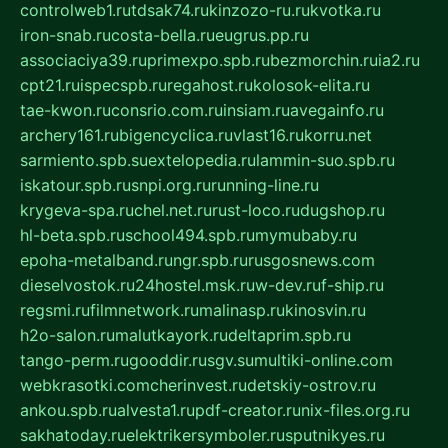
controlweb1.ru
tdsak74.ru
kinzozo-ru.ru
kvotka.ru
iron-snab.ru
costa-bella.ru
eugrus.pp.ru
associaciya39.ru
primexpo.spb.ru
bezmorchin.ru
ia2.ru
cpt21.ru
ispecspb.ru
regahost.ru
kolosok-elita.ru
tae-kwon.ru
consrio.com.ru
insiam.ru
avegainfo.ru
archery161.ru
bigencyclica.ru
vlast16.ru
korru.net
sarmiento.spb.su
extelopedia.ru
lammin-suo.spb.ru
iskatour.spb.ru
snpi.org.ru
running-line.ru
krygeva-spa.ru
chel.net.ru
rust-loco.ru
dugshop.ru
hl-beta.spb.ru
school494.spb.ru
mymubaby.ru
epoha-metalband.ru
ngr.spb.ru
rusgosnews.com
dieselvostok.ru
24hostel.msk.ru
w-dev.ru
f-ship.ru
regsmi.ru
filmnetwork.ru
malinasp.ru
kinosvin.ru
h2o-salon.ru
malutkayork.ru
deltaprim.spb.ru
tango-perm.ru
gooddir.ru
sgv.su
multiki-online.com
webkrasotki.com
cherinvest.ru
detskiy-ostrov.ru
ankou.spb.ru
alvesta1.ru
pdf-creator.ru
nix-files.org.ru
sakhatoday.ru
elektrikersymboler.ru
sputnikyes.ru