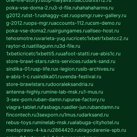
one-life-story.ru
top-halyava.ru
accounts112.ru
poka-vse-doma-2.ru
3-d-file.ru
hahahaharms.ru
g2012.ru
tst-1.ru
shaggy-cat.ru
opsmgr.ru
ev-gallery.ru
g-2012.ru
ops-mgr.ru
accounts-112.ru
csm-demo.ru
poka-vse-doma2.ru
airgungames.ru
allseo-host.ru
tehosmotre.ru
varieta-yug.ru
cricetc1xbetr1xbetcc2.ru
raytor-d.ru
atillagunn.ru
3d-file.ru
1xbeticricetc1xbetti5.ru
uafoot-statti.ru
e-abis1c.ru
store-brawl-stars.ru
kts-services.ru
dark-sand.ru
sindika-01.ru
sp-life.ru
x-legion.ru
sib-archives.ru
e-abis-1-c.ru
sindika01.ru
venda-festival.ru
store-brawlstars.ru
dooraleksandria.ru
antenna-highly.ru
mine-lab-msk.ru
1-mus.ru
3-sex-porn.ru
ban-damn.ru
purse-factory.ru
viagra-tablet.ru
fasbags.ru
adler-jun.ru
bandamn.ru
fincontech.ru
3sexporn.ru
1mus.ru
darksand.ru
rebus-toys.ru
minelab-msk.ru
alabuga-cityhotel.ru
medsprawo-4-ka.ru
2864420.ru
blagodarenie-spb.ru