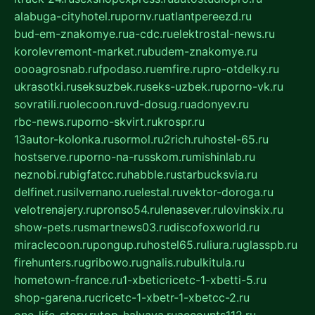
alabuga-cityhotel.ru
pornv.ru
atlantpereezd.ru
bud-em-znakomye.ru
a-cdc.ru
elektrostal-news.ru
korolevremont-market.ru
budem-znakomye.ru
oooagrosnab.ru
fpodaso.ru
emfire.ru
pro-otdelky.ru
ukrasotki.ru
seksuzbek.ru
seks-uzbek.ru
porno-vk.ru
sovratili.ru
olecoon.ru
vd-dosug.ru
adonyev.ru
rbc-news.ru
porno-skvirt.ru
krospr.ru
13autor-kolonka.ru
sormol.ru
2rich.ru
hostel-65.ru
hostserve.ru
porno-na-russkom.ru
mishinlab.ru
neznobi.ru
bigfatcc.ru
habble.ru
starbucksvia.ru
delfinet.ru
silvernano.ru
elestal.ru
vektor-doroga.ru
velotrenajery.ru
pronso54.ru
lenasever.ru
lovinskix.ru
show-pets.ru
smartnews03.ru
discofoxworld.ru
miraclecoon.ru
pongup.ru
hostel65.ru
liura.ru
glasspb.ru
firehunters.ru
gribowo.ru
gnalis.ru
bulkitula.ru
hometown-france.ru
1-xbeticricetc-1-xbetti-5.ru
shop-garena.ru
cricetc-1-xbetr-1-xbetcc-2.ru