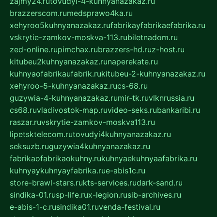
zajmy24.ru
tovudyi-4-kuhnyanazakaz.ru
brazzerscom.ru
medsprawo4ka.ru
xehyroo5kuhnyanazakaz.ru
fabrikayfabrikaefabrika.ru
vskrytie-zamkov-moskva-113.ru
biletnadom.ru
zed-online.ru
pimchax.ru
brazzers-hd.ru
z-host.ru
kitubeu2kuhnyanazakaz.ru
naperekate.ru
kuhnyaofabrikaufabrik.ru
kitubeu-2-kuhnyanazakaz.ru
xehyroo-5-kuhnyanazakaz.ru
cs-68.ru
guzywia-4-kuhnyanazakaz.ru
mir-tk.ru
vlknrussia.ru
cs68.ru
vladivostok-map.ru
video-seks.ru
bankaribi.ru
raszar.ru
vskrytie-zamkov-moskva113.ru
lipetsktelecom.ru
tovudyi4kuhnyanazakaz.ru
seksuzb.ru
guzywia4kuhnyanazakaz.ru
fabrikaofabrikaokuhny.ru
kuhnyaekuhnyaafabrika.ru
kuhnyaykuhnyayfabrika.ru
e-abis1c.ru
store-brawl-stars.ru
kts-services.ru
dark-sand.ru
sindika-01.ru
sp-life.ru
x-legion.ru
sib-archives.ru
e-abis-1-c.ru
sindika01.ru
venda-festival.ru