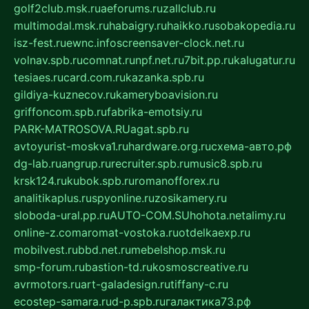
golf2club.msk.ru
aeforums.ru
zallclub.ru
multimodal.msk.ru
habaigry.ru
haikko.ru
sobakopedia.ru
isz-fest.ru
ewnc.info
screensaver-clock.net.ru
volnav.spb.ru
comnat.ru
npf.net.ru
7bit.pp.ru
kalugatur.ru
tesiaes.ru
card.com.ru
kazanka.spb.ru
gildiya-kuznecov.ru
kameryboavision.ru
griffoncom.spb.ru
fabrika-emotsiy.ru
PARK-MATROSOVA.RU
agat.spb.ru
avtoyurist-moskva1.ru
hardware.org.ru
схема-авто.рф
dg-lab.ru
angrup.ru
recruiter.spb.ru
music8.spb.ru
krsk124.ru
kubok.spb.ru
romanofforex.ru
analitikaplus.ru
spyonline.ru
zosikamery.ru
sloboda-ural.pp.ru
AUTO-COM.SU
hohota.net
alimy.ru
online-z.com
aromat-vostoka.ru
otdelkaexp.ru
mobilvest.ru
bbd.net.ru
mebelshop.msk.ru
smp-forum.ru
bastion-td.ru
kosmoscreative.ru
avrmotors.ru
art-galadesign.ru
tiffany-c.ru
ecostep-samara.ru
d-p.spb.ru
галактика73.рф