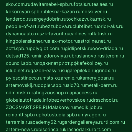
sko.com.ru
davitamebel-spb.ru
fotsis.ru
tesiaes.ru
kokoroyari.spb.ru
blesna-kazan.ru
mossilver.ru
lenderoq.ru
sergeydobrin.ru
tochkazvuka.msk.ru
people-of-art.ru
bezzubova.ru
clubtibet.ru
orior-aks.ru
dynamoauto.ru
szk-favorit.ru
carlines.ru
flatnsk.ru
kingbolenskaner.ru
alex-motor.ru
astroline.net.ru
act1.spb.ru
polyglot.com.ru
gidlipetsk.ru
ooo-driada.ru
detsad125.ru
mir-zdoroviya.ru
bruslanovo.ru
siterem.ru
council.spb.ru
лодкипатриот.рф
kafekolizey.ru
iclub.net.ru
gazon-easy.ru
sugarepilekb.ru
grinox.ru
pylesostineco.ru
msts-ozarenie.ru
kameryjooan.ru
artemovskij.ru
dopler.spb.ru
aid70.ru
metall-perm.ru
ndm.msk.ru
ratingzooshop.ru
apiaccess.ru
globalautotrade.info
bezverhovskoe.ru
drsschool.ru
ZOOSMART.SPB.RU
dalakony.ru
medikijob.ru
remontt.spb.ru
photostudia.spb.ru
myragon.ru
terramia.ru
academy62.ru
gardengallereya.ru
rti.com.ru
artem-news.ru
biserinca.ru
krasnodarkurort.com