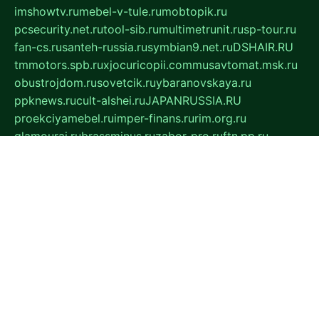
imshowtv.ru
mebel-v-tule.ru
mobtopik.ru
pcsecurity.net.ru
tool-sib.ru
multimetrunit.ru
sp-tour.ru
fan-cs.ru
santeh-russia.ru
symbian9.net.ru
DSHAIR.RU
tmmotors.spb.ru
xjocuricopii.com
musavtomat.msk.ru
obustrojdom.ru
sovetcik.ru
ybaranovskaya.ru
ppknews.ru
cult-alshei.ru
JAPANRUSSIA.RU
proekciyamebel.ru
imper-finans.ru
rim.org.ru
glamourai.ru
brassminus.ru
zabor-pro.ru
ftn.pp.ru
dorogoe58.ru
laimengpacker.ru
kuzova-zapchasti.ru
sageerp.ru
taxodrom.ru
dsrazvitie.ru
hardcity.net.ru
ratinghomegames.ru
topservice25.ru
gubernyan.ru
gtglasslined.ru
ii4.ru
tssport.spb.ru
andorra24.com
blackwallstreet.ru
oboimos.ru
optim-doors.com.ru
ikuch.ru
nycr.org.ru
npa21.ru
vremya-ch.spb.ru
desert000.ru
ivtorgi.ru
ifiori.ru
catalog-statei.ru
dcv.org.ru
spetsmaster174.ru
ipkameryhiseeu.ru
dum26.ru
ruspol.spb.ru
fr-opendp.ru
kam-solnyshko.ru
cheyenne-arapaho.ru
sevzapmetal.spb.ru