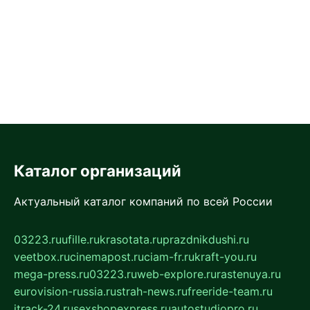
Каталог организаций
Актуальный каталог компаний по всей России
03223.ru
ufille.ru
krasotata.ru
prazdnikdushi.ru
veetbox.ru
cinemapost.ru
ciam-fr.ru
kraft-you.ru
mega-press.ru
03223.ru
web-explore.ru
rastenuya.ru
eurovision-russia.ru
strah-news.ru
freeride-team.ru
itrack-24.ru
sexshopexpress.ru
autostudiopro.ru