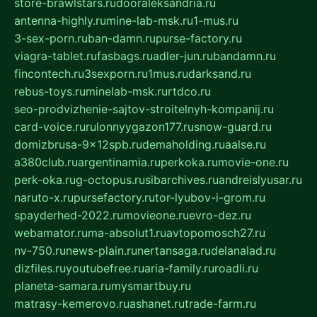
store-brawlstars.ru
dooraleksandria.ru
antenna-highly.ru
mine-lab-msk.ru
1-mus.ru
3-sex-porn.ru
ban-damn.ru
purse-factory.ru
viagra-tablet.ru
fasbags.ru
adler-jun.ru
bandamn.ru
fincontech.ru
3sexporn.ru
1mus.ru
darksand.ru
rebus-toys.ru
minelab-msk.ru
rtdco.ru
seo-prodvizhenie-sajtov-stroitelnyh-kompanij.ru
card-voice.ru
rulonnyygazon177.ru
snow-guard.ru
domizbrusa-9x12spb.ru
demaholding.ru
aalse.ru
a380club.ru
argentinamia.ru
perkoka.ru
movie-one.ru
perk-oka.ru
g-octopus.ru
sibarchives.ru
andreislyusar.ru
naruto-x.ru
pursefactory.ru
tor-lyubov-i-grom.ru
spayderhed-2022.ru
movieone.ru
evro-dez.ru
webamator.ru
ma-absolut1.ru
avtopomosch27.ru
nv-750.ru
news-plain.ru
nertansaga.ru
delanalad.ru
dizfiles.ru
youtubefree.ru
aria-family.ru
roadli.ru
planeta-samara.ru
mysmartbuy.ru
matrasy-kemerovo.ru
ashanet.ru
trade-farm.ru