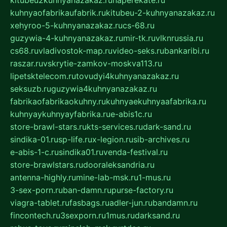
kitubeu2kuhnyanazakaz.ru
naperekate.ru
kuhnyaofabrikaufabrik.ru
kitubeu-2-kuhnyanazakaz.ru
xehyroo-5-kuhnyanazakaz.ru
cs-68.ru
guzywia-4-kuhnyanazakaz.ru
mir-tk.ru
vlknrussia.ru
cs68.ru
vladivostok-map.ru
video-seks.ru
bankaribi.ru
raszar.ru
vskrytie-zamkov-moskva113.ru
lipetsktelecom.ru
tovudyi4kuhnyanazakaz.ru
seksuzb.ru
guzywia4kuhnyanazakaz.ru
fabrikaofabrikaokuhny.ru
kuhnyaekuhnyaafabrika.ru
kuhnyaykuhnyayfabrika.ru
e-abis1c.ru
store-brawl-stars.ru
kts-services.ru
dark-sand.ru
sindika-01.ru
sp-life.ru
x-legion.ru
sib-archives.ru
e-abis-1-c.ru
sindika01.ru
venda-festival.ru
store-brawlstars.ru
dooraleksandria.ru
antenna-highly.ru
mine-lab-msk.ru
1-mus.ru
3-sex-porn.ru
ban-damn.ru
purse-factory.ru
viagra-tablet.ru
fasbags.ru
adler-jun.ru
bandamn.ru
fincontech.ru
3sexporn.ru
1mus.ru
darksand.ru