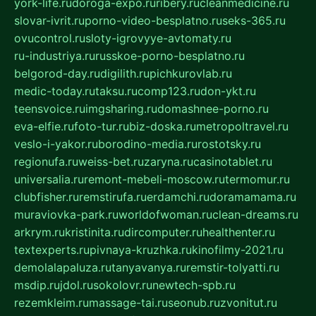
york-life.ru
doroga-expo.ru
ribery.ru
cleanmedicine.ru
slovar-ivrit.ru
porno-video-besplatno.ru
seks-365.ru
ovucontrol.ru
sloty-igrovyye-avtomaty.ru
ru-industriya.ru
russkoe-porno-besplatno.ru
belgorod-day.ru
digilith.ru
pichkurovlab.ru
medic-today.ru
taksu.ru
comp123.ru
don-ykt.ru
teensvoice.ru
imgsharing.ru
domashnee-porno.ru
eva-elfie.ru
foto-tur.ru
biz-doska.ru
metropoltravel.ru
veslo-i-yakor.ru
borodino-media.ru
rostotsky.ru
regionufa.ru
weiss-bet.ru
zaryna.ru
casinotablet.ru
universalia.ru
remont-mebeli-moscow.ru
termomur.ru
clubfisher.ru
remstirufa.ru
erdamchi.ru
doramamama.ru
muraviovka-park.ru
worldofwoman.ru
clean-dreams.ru
arkrym.ru
kristinita.ru
dircomputer.ru
healthenter.ru
textexperts.ru
pivnaya-kruzhka.ru
kinofilmy-2021.ru
demolalapaluza.ru
tanyavanya.ru
remstir-tolyatti.ru
msdip.ru
jdol.ru
sokolovr.ru
newtech-spb.ru
rezemkleim.ru
massage-tai.ru
seonub.ru
zvonitut.ru