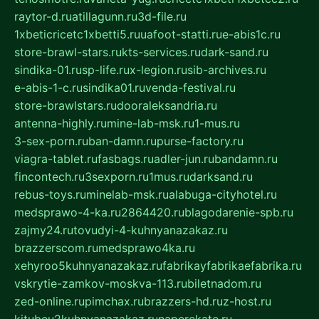
raytor-d.ru
atillagunn.ru
3d-file.ru
1xbeticricetc1xbetti5.ru
uafoot-statti.ru
e-abis1c.ru
store-brawl-stars.ru
kts-services.ru
dark-sand.ru
sindika-01.ru
sp-life.ru
x-legion.ru
sib-archives.ru
e-abis-1-c.ru
sindika01.ru
venda-festival.ru
store-brawlstars.ru
dooraleksandria.ru
antenna-highly.ru
mine-lab-msk.ru
1-mus.ru
3-sex-porn.ru
ban-damn.ru
purse-factory.ru
viagra-tablet.ru
fasbags.ru
adler-jun.ru
bandamn.ru
fincontech.ru
3sexporn.ru
1mus.ru
darksand.ru
rebus-toys.ru
minelab-msk.ru
alabuga-cityhotel.ru
medsprawo-4-ka.ru
2864420.ru
blagodarenie-spb.ru
zajmy24.ru
tovudyi-4-kuhnyanazakaz.ru
brazzerscom.ru
medsprawo4ka.ru
xehyroo5kuhnyanazakaz.ru
fabrikayfabrikaefabrika.ru
vskrytie-zamkov-moskva-113.ru
biletnadom.ru
zed-online.ru
pimchax.ru
brazzers-hd.ru
z-host.ru