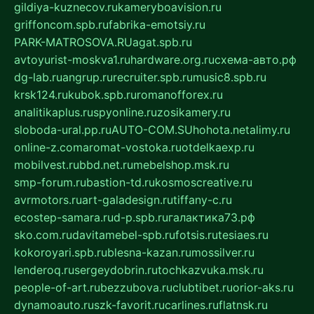
gildiya-kuznecov.ru
kameryboavision.ru
griffoncom.spb.ru
fabrika-emotsiy.ru
PARK-MATROSOVA.RU
agat.spb.ru
avtoyurist-moskva1.ru
hardware.org.ru
схема-авто.рф
dg-lab.ru
angrup.ru
recruiter.spb.ru
music8.spb.ru
krsk124.ru
kubok.spb.ru
romanofforex.ru
analitikaplus.ru
spyonline.ru
zosikamery.ru
sloboda-ural.pp.ru
AUTO-COM.SU
hohota.net
alimy.ru
online-z.com
aromat-vostoka.ru
otdelkaexp.ru
mobilvest.ru
bbd.net.ru
mebelshop.msk.ru
smp-forum.ru
bastion-td.ru
kosmoscreative.ru
avrmotors.ru
art-galadesign.ru
tiffany-c.ru
ecostep-samara.ru
d-p.spb.ru
галактика73.рф
sko.com.ru
davitamebel-spb.ru
fotsis.ru
tesiaes.ru
kokoroyari.spb.ru
blesna-kazan.ru
mossilver.ru
lenderoq.ru
sergeydobrin.ru
tochkazvuka.msk.ru
people-of-art.ru
bezzubova.ru
clubtibet.ru
orior-aks.ru
dynamoauto.ru
szk-favorit.ru
carlines.ru
flatnsk.ru