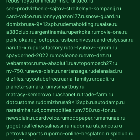
rebus-toys.ru
minelab-msk.ru
rtdco.ru
seo-prodvizhenie-sajtov-stroitelnyh-kompanij.ru
card-voice.ru
rulonnyygazon177.ru
snow-guard.ru
domizbrusa-9x12spb.ru
demaholding.ru
aalse.ru
a380club.ru
argentinamia.ru
perkoka.ru
movie-one.ru
perk-oka.ru
g-octopus.ru
sibarchives.ru
andreislyusar.ru
naruto-x.ru
pursefactory.ru
tor-lyubov-i-grom.ru
spayderhed-2022.ru
movieone.ru
evro-dez.ru
webamator.ru
ma-absolut1.ru
avtopomosch27.ru
nv-750.ru
news-plain.ru
nertansaga.ru
delanalad.ru
dizfiles.ru
youtubefree.ru
aria-family.ru
roadli.ru
planeta-samara.ru
mysmartbuy.ru
matrasy-kemerovo.ru
ashanet.ru
trade-farm.ru
dotcustoms.ru
domizbrusa9x12spb.ru
autodamp.ru
narasimha.ru
djcommodities.ru
nv750.ru
x-ton.ru
newsplain.ru
cardvoice.ru
modopaper.ru
manunae.ru
gbget.ru
alfeihavsalnassr.ru
madoma.ru
tajuncos.ru
petrovkasports.ru
porno-online-besplatno.ru
splclub.ru