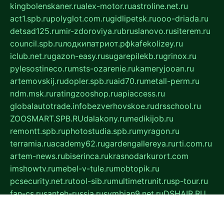
kingbolenskaner.ru
alex-motor.ru
astroline.net.ru
act1.spb.ru
polyglot.com.ru
gidlipetsk.ru
ooo-driada.ru
detsad125.ru
mir-zdoroviya.ru
bruslanovo.ru
siterem.ru
council.spb.ru
лодкипатриот.рф
kafekolizey.ru
iclub.net.ru
gazon-easy.ru
sugarepilekb.ru
grinox.ru
pylesostineco.ru
msts-ozarenie.ru
kameryjooan.ru
artemovskij.ru
dopler.spb.ru
aid70.ru
metall-perm.ru
ndm.msk.ru
ratingzooshop.ru
apiaccess.ru
globalautotrade.info
bezverhovskoe.ru
drsschool.ru
ZOOSMART.SPB.RU
dalakony.ru
medikijob.ru
remontt.spb.ru
photostudia.spb.ru
myragon.ru
terramia.ru
academy62.ru
gardengallereya.ru
rti.com.ru
artem-news.ru
biserinca.ru
krasnodarkurort.com
imshowtv.ru
mebel-v-tule.ru
mobtopik.ru
pcsecurity.net.ru
tool-sib.ru
multimetrunit.ru
sp-tour.ru
fan-cs.ru
santeh-russia.ru
symbian9.net.ru
DSHAIR.RU
tmmotors.spb.ru
xjocuricopii.com
musavtomat.msk.ru
obustrojdom.ru
sovetcik.ru
ybaranovskaya.ru