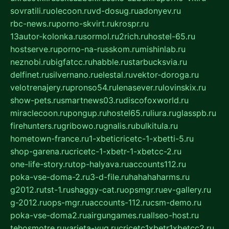
sovratili.ru
olecoon.ru
vd-dosug.ru
adonyev.ru
rbc-news.ru
porno-skvirt.ru
krospr.ru
13autor-kolonka.ru
sormol.ru
2rich.ru
hostel-65.ru
hostserve.ru
porno-na-russkom.ru
mishinlab.ru
neznobi.ru
bigfatcc.ru
habble.ru
starbucksvia.ru
delfinet.ru
silvernano.ru
elestal.ru
vektor-doroga.ru
velotrenajery.ru
pronso54.ru
lenasever.ru
lovinskix.ru
show-pets.ru
smartnews03.ru
discofoxworld.ru
miraclecoon.ru
pongup.ru
hostel65.ru
liura.ru
glasspb.ru
firehunters.ru
gribowo.ru
gnalis.ru
bulkitula.ru
hometown-france.ru
1-xbeticricetc-1-xbetti-5.ru
shop-garena.ru
cricetc-1-xbetr-1-xbetcc-2.ru
one-life-story.ru
top-halyava.ru
accounts112.ru
poka-vse-doma-2.ru
3-d-file.ru
hahahaharms.ru
g2012.ru
tst-1.ru
shaggy-cat.ru
opsmgr.ru
ev-gallery.ru
g-2012.ru
ops-mgr.ru
accounts-112.ru
csm-demo.ru
poka-vse-doma2.ru
airgungames.ru
allseo-host.ru
tehosmotre.ru
varieta-yug.ru
cricetc1xbetr1xbetcc2.ru