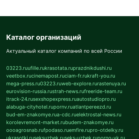
Каталог организаций
Актуальный каталог компаний по всей России
03223.ru
ufille.ru
krasotata.ru
prazdnikdushi.ru
veetbox.ru
cinemapost.ru
ciam-fr.ru
kraft-you.ru
mega-press.ru
03223.ru
web-explore.ru
rastenuya.ru
eurovision-russia.ru
strah-news.ru
freeride-team.ru
itrack-24.ru
sexshopexpress.ru
autostudiopro.ru
alabuga-cityhotel.ru
pornv.ru
atlantpereezd.ru
bud-em-znakomye.ru
a-cdc.ru
elektrostal-news.ru
korolevremont-market.ru
budem-znakomye.ru
oooagrosnab.ru
fpodaso.ru
emfire.ru
pro-otdelky.ru
ukrasotki.ru
seksuzbek.ru
seks-uzbek.ru
porno-vk.ru