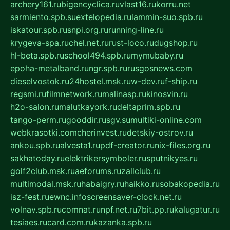
archery161.ru
bigencyclica.ru
vlast16.ru
korru.net
sarmiento.spb.su
extelopedia.ru
lammin-suo.spb.ru
iskatour.spb.ru
snpi.org.ru
running-line.ru
krygeva-spa.ru
chel.net.ru
rust-loco.ru
dugshop.ru
hl-beta.spb.ru
school494.spb.ru
mymubaby.ru
epoha-metalband.ru
ngr.spb.ru
rusgosnews.com
dieselvostok.ru
24hostel.msk.ru
w-dev.ru
f-ship.ru
regsmi.ru
filmnetwork.ru
malinasp.ru
kinosvin.ru
h2o-salon.ru
malutkayork.ru
deltaprim.spb.ru
tango-perm.ru
gooddir.ru
sgv.su
multiki-online.com
webkrasotki.com
cherinvest.ru
detskiy-ostrov.ru
ankou.spb.ru
alvesta1.ru
pdf-creator.ru
nix-files.org.ru
sakhatoday.ru
elektrikersymboler.ru
sputnikyes.ru
golf2club.msk.ru
aeforums.ru
zallclub.ru
multimodal.msk.ru
habaigry.ru
haikko.ru
sobakopedia.ru
isz-fest.ru
ewnc.info
screensaver-clock.net.ru
volnav.spb.ru
comnat.ru
npf.net.ru
7bit.pp.ru
kalugatur.ru
tesiaes.ru
card.com.ru
kazanka.spb.ru