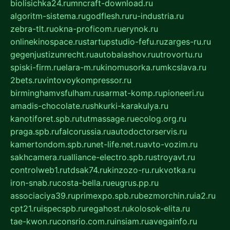
biolisichka24.ru
mncraft-download.ru
algoritm-sistema.ru
godflesh.ru
ru-industria.ru
zebra-tlt.ru
okna-proficom.ru
erynok.ru
onlinekinospace.ru
startupstudio-fefu.ru
zarges-ru.ru
gegenjustizunrecht.ru
autobalashov.ru
utrovortu.ru
spiski-firm.ru
elara-m.ru
kinomusorka.ru
mkcslava.ru
2bets.ru
vintovoykompressor.ru
birminghamvsfulham.ru
sarmat-komp.ru
pioneeri.ru
amadis-chocolate.ru
shkurki-karakulya.ru
kanotiforet.spb.ru
tutmassage.ru
ecolog.org.ru
praga.spb.ru
falcorussia.ru
autodoctorservis.ru
kamertondom.spb.ru
net-life.net.ru
avto-vozim.ru
sakhcamera.ru
alliance-electro.spb.ru
stroyavt.ru
controlweb1.ru
tdsak74.ru
kinzozo-ru.ru
kvotka.ru
iron-snab.ru
costa-bella.ru
eugrus.pp.ru
associaciya39.ru
primexpo.spb.ru
bezmorchin.ru
ia2.ru
cpt21.ru
ispecspb.ru
regahost.ru
kolosok-elita.ru
tae-kwon.ru
consrio.com.ru
insiam.ru
avegainfo.ru