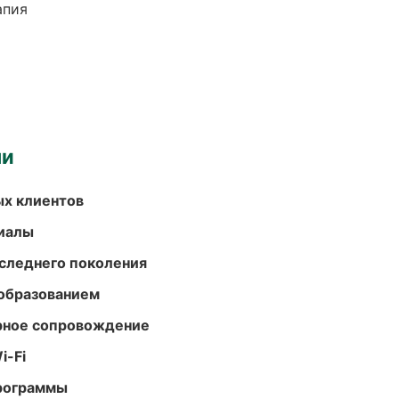
апия
ми
ых клиентов
риалы
следнего поколения
образованием
урное сопровождение
i-Fi
программы