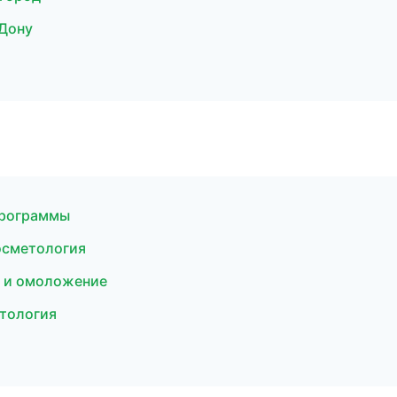
-Дону
программы
косметология
я и омоложение
етология