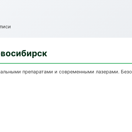
аписи
овосибирск
нальными препаратами и современными лазерами. Безоп