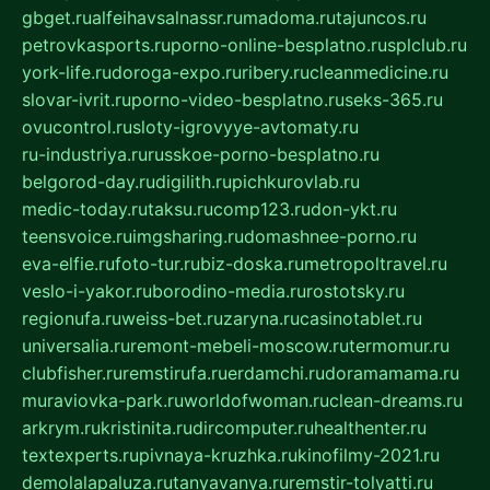
gbget.ru
alfeihavsalnassr.ru
madoma.ru
tajuncos.ru
petrovkasports.ru
porno-online-besplatno.ru
splclub.ru
york-life.ru
doroga-expo.ru
ribery.ru
cleanmedicine.ru
slovar-ivrit.ru
porno-video-besplatno.ru
seks-365.ru
ovucontrol.ru
sloty-igrovyye-avtomaty.ru
ru-industriya.ru
russkoe-porno-besplatno.ru
belgorod-day.ru
digilith.ru
pichkurovlab.ru
medic-today.ru
taksu.ru
comp123.ru
don-ykt.ru
teensvoice.ru
imgsharing.ru
domashnee-porno.ru
eva-elfie.ru
foto-tur.ru
biz-doska.ru
metropoltravel.ru
veslo-i-yakor.ru
borodino-media.ru
rostotsky.ru
regionufa.ru
weiss-bet.ru
zaryna.ru
casinotablet.ru
universalia.ru
remont-mebeli-moscow.ru
termomur.ru
clubfisher.ru
remstirufa.ru
erdamchi.ru
doramamama.ru
muraviovka-park.ru
worldofwoman.ru
clean-dreams.ru
arkrym.ru
kristinita.ru
dircomputer.ru
healthenter.ru
textexperts.ru
pivnaya-kruzhka.ru
kinofilmy-2021.ru
demolalapaluza.ru
tanyavanya.ru
remstir-tolyatti.ru