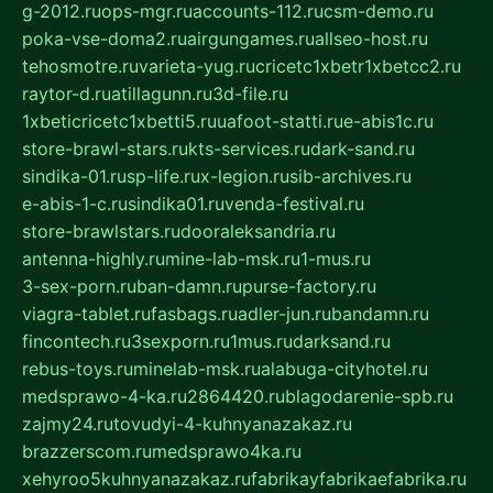
g-2012.ru
ops-mgr.ru
accounts-112.ru
csm-demo.ru
poka-vse-doma2.ru
airgungames.ru
allseo-host.ru
tehosmotre.ru
varieta-yug.ru
cricetc1xbetr1xbetcc2.ru
raytor-d.ru
atillagunn.ru
3d-file.ru
1xbeticricetc1xbetti5.ru
uafoot-statti.ru
e-abis1c.ru
store-brawl-stars.ru
kts-services.ru
dark-sand.ru
sindika-01.ru
sp-life.ru
x-legion.ru
sib-archives.ru
e-abis-1-c.ru
sindika01.ru
venda-festival.ru
store-brawlstars.ru
dooraleksandria.ru
antenna-highly.ru
mine-lab-msk.ru
1-mus.ru
3-sex-porn.ru
ban-damn.ru
purse-factory.ru
viagra-tablet.ru
fasbags.ru
adler-jun.ru
bandamn.ru
fincontech.ru
3sexporn.ru
1mus.ru
darksand.ru
rebus-toys.ru
minelab-msk.ru
alabuga-cityhotel.ru
medsprawo-4-ka.ru
2864420.ru
blagodarenie-spb.ru
zajmy24.ru
tovudyi-4-kuhnyanazakaz.ru
brazzerscom.ru
medsprawo4ka.ru
xehyroo5kuhnyanazakaz.ru
fabrikayfabrikaefabrika.ru