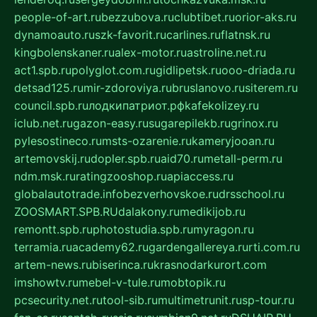
people-of-art.ru
bezzubova.ru
clubtibet.ru
orior-aks.ru
dynamoauto.ru
szk-favorit.ru
carlines.ru
flatnsk.ru
kingbolenskaner.ru
alex-motor.ru
astroline.net.ru
act1.spb.ru
polyglot.com.ru
gidlipetsk.ru
ooo-driada.ru
detsad125.ru
mir-zdoroviya.ru
bruslanovo.ru
siterem.ru
council.spb.ru
лодкипатриот.рф
kafekolizey.ru
iclub.net.ru
gazon-easy.ru
sugarepilekb.ru
grinox.ru
pylesostineco.ru
msts-ozarenie.ru
kameryjooan.ru
artemovskij.ru
dopler.spb.ru
aid70.ru
metall-perm.ru
ndm.msk.ru
ratingzooshop.ru
apiaccess.ru
globalautotrade.info
bezverhovskoe.ru
drsschool.ru
ZOOSMART.SPB.RU
dalakony.ru
medikijob.ru
remontt.spb.ru
photostudia.spb.ru
myragon.ru
terramia.ru
academy62.ru
gardengallereya.ru
rti.com.ru
artem-news.ru
biserinca.ru
krasnodarkurort.com
imshowtv.ru
mebel-v-tule.ru
mobtopik.ru
pcsecurity.net.ru
tool-sib.ru
multimetrunit.ru
sp-tour.ru