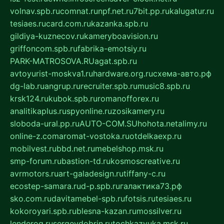
volnav.spb.ru
comnat.ru
npf.net.ru
7bit.pp.ru
kalugatur.ru
tesiaes.ru
card.com.ru
kazanka.spb.ru
gildiya-kuznecov.ru
kameryboavision.ru
griffoncom.spb.ru
fabrika-emotsiy.ru
PARK-MATROSOVA.RU
agat.spb.ru
avtoyurist-moskva1.ru
hardware.org.ru
схема-авто.рф
dg-lab.ru
angrup.ru
recruiter.spb.ru
music8.spb.ru
krsk124.ru
kubok.spb.ru
romanofforex.ru
analitikaplus.ru
spyonline.ru
zosikamery.ru
sloboda-ural.pp.ru
AUTO-COM.SU
hohota.net
alimy.ru
online-z.com
aromat-vostoka.ru
otdelkaexp.ru
mobilvest.ru
bbd.net.ru
mebelshop.msk.ru
smp-forum.ru
bastion-td.ru
kosmoscreative.ru
avrmotors.ru
art-galadesign.ru
tiffany-c.ru
ecostep-samara.ru
d-p.spb.ru
галактика73.рф
sko.com.ru
davitamebel-spb.ru
fotsis.ru
tesiaes.ru
kokoroyari.spb.ru
blesna-kazan.ru
mossilver.ru
lenderoq.ru
sergeydobrin.ru
tochkazvuka.msk.ru