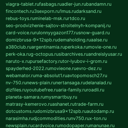
viagra-tablet.ru
fasbags.ru
adler-jun.ru
bandamn.ru
fincontech.ru
3sexporn.ru
1mus.ru
darksand.ru
rebus-toys.ru
minelab-msk.ru
rtdco.ru
seo-prodvizhenie-sajtov-stroitelnyh-kompanij.ru
card-voice.ru
rulonnyygazon177.ru
snow-guard.ru
domizbrusa-9x12spb.ru
demaholding.ru
aalse.ru
a380club.ru
argentinamia.ru
perkoka.ru
movie-one.ru
perk-oka.ru
g-octopus.ru
sibarchives.ru
andreislyusar.ru
naruto-x.ru
pursefactory.ru
tor-lyubov-i-grom.ru
spayderhed-2022.ru
movieone.ru
evro-dez.ru
webamator.ru
ma-absolut1.ru
avtopomosch27.ru
nv-750.ru
news-plain.ru
nertansaga.ru
delanalad.ru
dizfiles.ru
youtubefree.ru
aria-family.ru
roadli.ru
planeta-samara.ru
mysmartbuy.ru
matrasy-kemerovo.ru
ashanet.ru
trade-farm.ru
dotcustoms.ru
domizbrusa9x12spb.ru
autodamp.ru
narasimha.ru
djcommodities.ru
nv750.ru
x-ton.ru
newsplain.ru
cardvoice.ru
modopaper.ru
manunae.ru