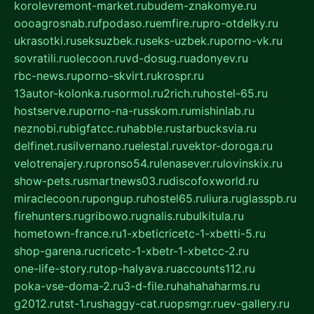
korolevremont-market.ru
budem-znakomye.ru
oooagrosnab.ru
fpodaso.ru
emfire.ru
pro-otdelky.ru
ukrasotki.ru
seksuzbek.ru
seks-uzbek.ru
porno-vk.ru
sovratili.ru
olecoon.ru
vd-dosug.ru
adonyev.ru
rbc-news.ru
porno-skvirt.ru
krospr.ru
13autor-kolonka.ru
sormol.ru
2rich.ru
hostel-65.ru
hostserve.ru
porno-na-russkom.ru
mishinlab.ru
neznobi.ru
bigfatcc.ru
habble.ru
starbucksvia.ru
delfinet.ru
silvernano.ru
elestal.ru
vektor-doroga.ru
velotrenajery.ru
pronso54.ru
lenasever.ru
lovinskix.ru
show-pets.ru
smartnews03.ru
discofoxworld.ru
miraclecoon.ru
pongup.ru
hostel65.ru
liura.ru
glasspb.ru
firehunters.ru
gribowo.ru
gnalis.ru
bulkitula.ru
hometown-france.ru
1-xbeticricetc-1-xbetti-5.ru
shop-garena.ru
cricetc-1-xbetr-1-xbetcc-2.ru
one-life-story.ru
top-halyava.ru
accounts112.ru
poka-vse-doma-2.ru
3-d-file.ru
hahahaharms.ru
g2012.ru
tst-1.ru
shaggy-cat.ru
opsmgr.ru
ev-gallery.ru