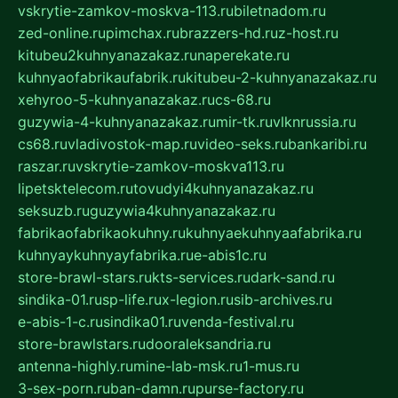
vskrytie-zamkov-moskva-113.ru
biletnadom.ru
zed-online.ru
pimchax.ru
brazzers-hd.ru
z-host.ru
kitubeu2kuhnyanazakaz.ru
naperekate.ru
kuhnyaofabrikaufabrik.ru
kitubeu-2-kuhnyanazakaz.ru
xehyroo-5-kuhnyanazakaz.ru
cs-68.ru
guzywia-4-kuhnyanazakaz.ru
mir-tk.ru
vlknrussia.ru
cs68.ru
vladivostok-map.ru
video-seks.ru
bankaribi.ru
raszar.ru
vskrytie-zamkov-moskva113.ru
lipetsktelecom.ru
tovudyi4kuhnyanazakaz.ru
seksuzb.ru
guzywia4kuhnyanazakaz.ru
fabrikaofabrikaokuhny.ru
kuhnyaekuhnyaafabrika.ru
kuhnyaykuhnyayfabrika.ru
e-abis1c.ru
store-brawl-stars.ru
kts-services.ru
dark-sand.ru
sindika-01.ru
sp-life.ru
x-legion.ru
sib-archives.ru
e-abis-1-c.ru
sindika01.ru
venda-festival.ru
store-brawlstars.ru
dooraleksandria.ru
antenna-highly.ru
mine-lab-msk.ru
1-mus.ru
3-sex-porn.ru
ban-damn.ru
purse-factory.ru