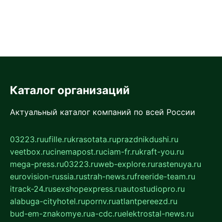
Каталог организаций
Актуальный каталог компаний по всей России
03223.ru
ufille.ru
krasotata.ru
prazdnikdushi.ru
veetbox.ru
cinemapost.ru
ciam-fr.ru
kraft-you.ru
mega-press.ru
03223.ru
web-explore.ru
rastenuya.ru
eurovision-russia.ru
strah-news.ru
freeride-team.ru
itrack-24.ru
sexshopexpress.ru
autostudiopro.ru
alabuga-cityhotel.ru
pornv.ru
atlantpereezd.ru
bud-em-znakomye.ru
a-cdc.ru
elektrostal-news.ru