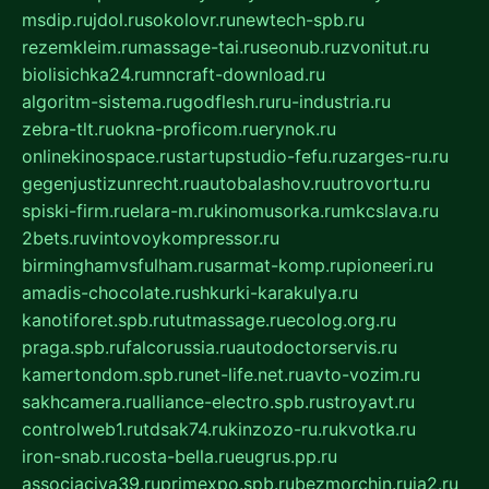
msdip.ru
jdol.ru
sokolovr.ru
newtech-spb.ru
rezemkleim.ru
massage-tai.ru
seonub.ru
zvonitut.ru
biolisichka24.ru
mncraft-download.ru
algoritm-sistema.ru
godflesh.ru
ru-industria.ru
zebra-tlt.ru
okna-proficom.ru
erynok.ru
onlinekinospace.ru
startupstudio-fefu.ru
zarges-ru.ru
gegenjustizunrecht.ru
autobalashov.ru
utrovortu.ru
spiski-firm.ru
elara-m.ru
kinomusorka.ru
mkcslava.ru
2bets.ru
vintovoykompressor.ru
birminghamvsfulham.ru
sarmat-komp.ru
pioneeri.ru
amadis-chocolate.ru
shkurki-karakulya.ru
kanotiforet.spb.ru
tutmassage.ru
ecolog.org.ru
praga.spb.ru
falcorussia.ru
autodoctorservis.ru
kamertondom.spb.ru
net-life.net.ru
avto-vozim.ru
sakhcamera.ru
alliance-electro.spb.ru
stroyavt.ru
controlweb1.ru
tdsak74.ru
kinzozo-ru.ru
kvotka.ru
iron-snab.ru
costa-bella.ru
eugrus.pp.ru
associaciya39.ru
primexpo.spb.ru
bezmorchin.ru
ia2.ru