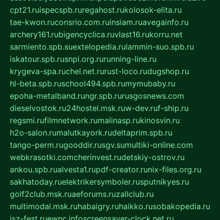
cpt21.ru
ispecspb.ru
regahost.ru
kolosok-elita.ru
tae-kwon.ru
consrio.com.ru
insiam.ru
avegainfo.ru
archery161.ru
bigencyclica.ru
vlast16.ru
korru.net
sarmiento.spb.su
extelopedia.ru
lammin-suo.spb.ru
iskatour.spb.ru
snpi.org.ru
running-line.ru
krygeva-spa.ru
chel.net.ru
rust-loco.ru
dugshop.ru
hl-beta.spb.ru
school494.spb.ru
mymubaby.ru
epoha-metalband.ru
ngr.spb.ru
rusgosnews.com
dieselvostok.ru
24hostel.msk.ru
w-dev.ru
f-ship.ru
regsmi.ru
filmnetwork.ru
malinasp.ru
kinosvin.ru
h2o-salon.ru
malutkayork.ru
deltaprim.spb.ru
tango-perm.ru
gooddir.ru
sgv.su
multiki-online.com
webkrasotki.com
cherinvest.ru
detskiy-ostrov.ru
ankou.spb.ru
alvesta1.ru
pdf-creator.ru
nix-files.org.ru
sakhatoday.ru
elektrikersymboler.ru
sputnikyes.ru
golf2club.msk.ru
aeforums.ru
zallclub.ru
multimodal.msk.ru
habaigry.ru
haikko.ru
sobakopedia.ru
isz-fest.ru
ewnc.info
screensaver-clock.net.ru