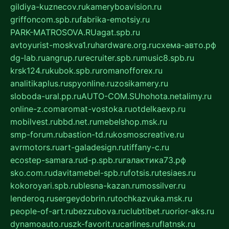
gildiya-kuznecov.ru
kameryboavision.ru
griffoncom.spb.ru
fabrika-emotsiy.ru
PARK-MATROSOVA.RU
agat.spb.ru
avtoyurist-moskva1.ru
hardware.org.ru
схема-авто.рф
dg-lab.ru
angrup.ru
recruiter.spb.ru
music8.spb.ru
krsk124.ru
kubok.spb.ru
romanofforex.ru
analitikaplus.ru
spyonline.ru
zosikamery.ru
sloboda-ural.pp.ru
AUTO-COM.SU
hohota.net
alimy.ru
online-z.com
aromat-vostoka.ru
otdelkaexp.ru
mobilvest.ru
bbd.net.ru
mebelshop.msk.ru
smp-forum.ru
bastion-td.ru
kosmoscreative.ru
avrmotors.ru
art-galadesign.ru
tiffany-c.ru
ecostep-samara.ru
d-p.spb.ru
галактика73.рф
sko.com.ru
davitamebel-spb.ru
fotsis.ru
tesiaes.ru
kokoroyari.spb.ru
blesna-kazan.ru
mossilver.ru
lenderoq.ru
sergeydobrin.ru
tochkazvuka.msk.ru
people-of-art.ru
bezzubova.ru
clubtibet.ru
orior-aks.ru
dynamoauto.ru
szk-favorit.ru
carlines.ru
flatnsk.ru