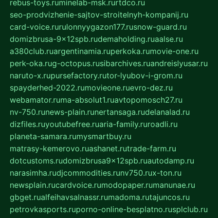
rebus-toys.ru
minelab-msk.ru
rtdco.ru
seo-prodvizhenie-sajtov-stroitelnyh-kompanij.ru
card-voice.ru
rulonnyygazon177.ru
snow-guard.ru
domizbrusa-9x12spb.ru
demaholding.ru
aalse.ru
a380club.ru
argentinamia.ru
perkoka.ru
movie-one.ru
perk-oka.ru
g-octopus.ru
sibarchives.ru
andreislyusar.ru
naruto-x.ru
pursefactory.ru
tor-lyubov-i-grom.ru
spayderhed-2022.ru
movieone.ru
evro-dez.ru
webamator.ru
ma-absolut1.ru
avtopomosch27.ru
nv-750.ru
news-plain.ru
nertansaga.ru
delanalad.ru
dizfiles.ru
youtubefree.ru
aria-family.ru
roadli.ru
planeta-samara.ru
mysmartbuy.ru
matrasy-kemerovo.ru
ashanet.ru
trade-farm.ru
dotcustoms.ru
domizbrusa9x12spb.ru
autodamp.ru
narasimha.ru
djcommodities.ru
nv750.ru
x-ton.ru
newsplain.ru
cardvoice.ru
modopaper.ru
manunae.ru
gbget.ru
alfeihavsalnassr.ru
madoma.ru
tajuncos.ru
petrovkasports.ru
porno-online-besplatno.ru
splclub.ru