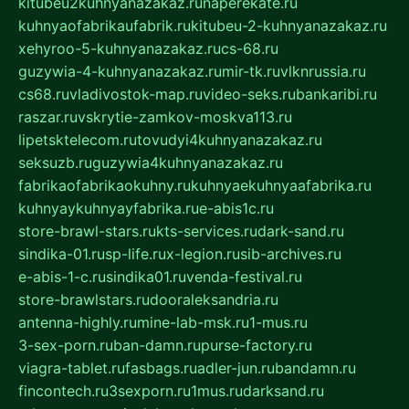
kitubeu2kuhnyanazakaz.ru
naperekate.ru
kuhnyaofabrikaufabrik.ru
kitubeu-2-kuhnyanazakaz.ru
xehyroo-5-kuhnyanazakaz.ru
cs-68.ru
guzywia-4-kuhnyanazakaz.ru
mir-tk.ru
vlknrussia.ru
cs68.ru
vladivostok-map.ru
video-seks.ru
bankaribi.ru
raszar.ru
vskrytie-zamkov-moskva113.ru
lipetsktelecom.ru
tovudyi4kuhnyanazakaz.ru
seksuzb.ru
guzywia4kuhnyanazakaz.ru
fabrikaofabrikaokuhny.ru
kuhnyaekuhnyaafabrika.ru
kuhnyaykuhnyayfabrika.ru
e-abis1c.ru
store-brawl-stars.ru
kts-services.ru
dark-sand.ru
sindika-01.ru
sp-life.ru
x-legion.ru
sib-archives.ru
e-abis-1-c.ru
sindika01.ru
venda-festival.ru
store-brawlstars.ru
dooraleksandria.ru
antenna-highly.ru
mine-lab-msk.ru
1-mus.ru
3-sex-porn.ru
ban-damn.ru
purse-factory.ru
viagra-tablet.ru
fasbags.ru
adler-jun.ru
bandamn.ru
fincontech.ru
3sexporn.ru
1mus.ru
darksand.ru