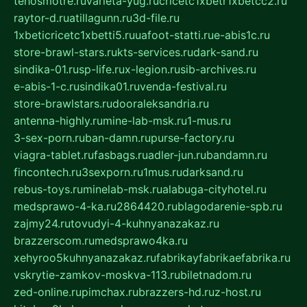
tehosmotre.ru
varieta-yug.ru
cricetc1xbetr1xbetcc2.ru
raytor-d.ru
atillagunn.ru
3d-file.ru
1xbeticricetc1xbetti5.ru
uafoot-statti.ru
e-abis1c.ru
store-brawl-stars.ru
kts-services.ru
dark-sand.ru
sindika-01.ru
sp-life.ru
x-legion.ru
sib-archives.ru
e-abis-1-c.ru
sindika01.ru
venda-festival.ru
store-brawlstars.ru
dooraleksandria.ru
antenna-highly.ru
mine-lab-msk.ru
1-mus.ru
3-sex-porn.ru
ban-damn.ru
purse-factory.ru
viagra-tablet.ru
fasbags.ru
adler-jun.ru
bandamn.ru
fincontech.ru
3sexporn.ru
1mus.ru
darksand.ru
rebus-toys.ru
minelab-msk.ru
alabuga-cityhotel.ru
medsprawo-4-ka.ru
2864420.ru
blagodarenie-spb.ru
zajmy24.ru
tovudyi-4-kuhnyanazakaz.ru
brazzerscom.ru
medsprawo4ka.ru
xehyroo5kuhnyanazakaz.ru
fabrikayfabrikaefabrika.ru
vskrytie-zamkov-moskva-113.ru
biletnadom.ru
zed-online.ru
pimchax.ru
brazzers-hd.ru
z-host.ru