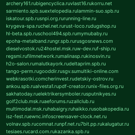
archery161.ru
bigencyclica.ru
vlast16.ru
korru.net
sarmiento.spb.su
extelopedia.ru
lammin-suo.spb.ru
iskatour.spb.ru
snpi.org.ru
running-line.ru
krygeva-spa.ru
chel.net.ru
rust-loco.ru
dugshop.ru
hl-beta.spb.ru
school494.spb.ru
mymubaby.ru
epoha-metalband.ru
ngr.spb.ru
rusgosnews.com
dieselvostok.ru
24hostel.msk.ru
w-dev.ru
f-ship.ru
regsmi.ru
filmnetwork.ru
malinasp.ru
kinosvin.ru
h2o-salon.ru
malutkayork.ru
deltaprim.spb.ru
tango-perm.ru
gooddir.ru
sgv.su
multiki-online.com
webkrasotki.com
cherinvest.ru
detskiy-ostrov.ru
ankou.spb.ru
alvesta1.ru
pdf-creator.ru
nix-files.org.ru
sakhatoday.ru
elektrikersymboler.ru
sputnikyes.ru
golf2club.msk.ru
aeforums.ru
zallclub.ru
multimodal.msk.ru
habaigry.ru
haikko.ru
sobakopedia.ru
isz-fest.ru
ewnc.info
screensaver-clock.net.ru
volnav.spb.ru
comnat.ru
npf.net.ru
7bit.pp.ru
kalugatur.ru
tesiaes.ru
card.com.ru
kazanka.spb.ru