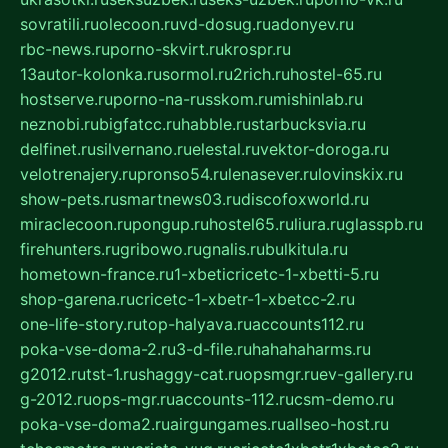
sovratili.ru
olecoon.ru
vd-dosug.ru
adonyev.ru
rbc-news.ru
porno-skvirt.ru
krospr.ru
13autor-kolonka.ru
sormol.ru
2rich.ru
hostel-65.ru
hostserve.ru
porno-na-russkom.ru
mishinlab.ru
neznobi.ru
bigfatcc.ru
habble.ru
starbucksvia.ru
delfinet.ru
silvernano.ru
elestal.ru
vektor-doroga.ru
velotrenajery.ru
pronso54.ru
lenasever.ru
lovinskix.ru
show-pets.ru
smartnews03.ru
discofoxworld.ru
miraclecoon.ru
pongup.ru
hostel65.ru
liura.ru
glasspb.ru
firehunters.ru
gribowo.ru
gnalis.ru
bulkitula.ru
hometown-france.ru
1-xbeticricetc-1-xbetti-5.ru
shop-garena.ru
cricetc-1-xbetr-1-xbetcc-2.ru
one-life-story.ru
top-halyava.ru
accounts112.ru
poka-vse-doma-2.ru
3-d-file.ru
hahahaharms.ru
g2012.ru
tst-1.ru
shaggy-cat.ru
opsmgr.ru
ev-gallery.ru
g-2012.ru
ops-mgr.ru
accounts-112.ru
csm-demo.ru
poka-vse-doma2.ru
airgungames.ru
allseo-host.ru