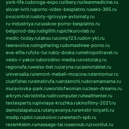
york-life.ru
doroga-expo.ru
ribery.ru
cleanmedicine.ru
slovar-ivrit.ru
porno-video-besplatno.ru
seks-365.ru
ovucontrol.ru
sloty-igrovyye-avtomaty.ru
ru-industriya.ru
russkoe-porno-besplatno.ru
belgorod-day.ru
digilith.ru
pichkurovlab.ru
medic-today.ru
taksu.ru
comp123.ru
don-ykt.ru
teensvoice.ru
imgsharing.ru
domashnee-porno.ru
eva-elfie.ru
foto-tur.ru
biz-doska.ru
metropoltravel.ru
veslo-i-yakor.ru
borodino-media.ru
rostotsky.ru
regionufa.ru
weiss-bet.ru
zaryna.ru
casinotablet.ru
universalia.ru
remont-mebeli-moscow.ru
termomur.ru
clubfisher.ru
remstirufa.ru
erdamchi.ru
doramamama.ru
muraviovka-park.ru
worldofwoman.ru
clean-dreams.ru
arkrym.ru
kristinita.ru
dircomputer.ru
healthenter.ru
textexperts.ru
pivnaya-kruzhka.ru
kinofilmy-2021.ru
demolalapaluza.ru
tanyavanya.ru
remstir-tolyatti.ru
msdip.ru
jdol.ru
sokolovr.ru
newtech-spb.ru
rezemkleim.ru
massage-tai.ru
seonub.ru
zvonitut.ru