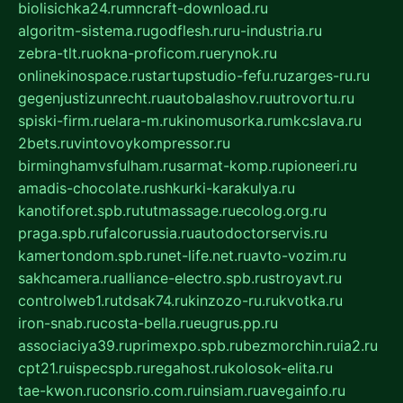
biolisichka24.ru
mncraft-download.ru
algoritm-sistema.ru
godflesh.ru
ru-industria.ru
zebra-tlt.ru
okna-proficom.ru
erynok.ru
onlinekinospace.ru
startupstudio-fefu.ru
zarges-ru.ru
gegenjustizunrecht.ru
autobalashov.ru
utrovortu.ru
spiski-firm.ru
elara-m.ru
kinomusorka.ru
mkcslava.ru
2bets.ru
vintovoykompressor.ru
birminghamvsfulham.ru
sarmat-komp.ru
pioneeri.ru
amadis-chocolate.ru
shkurki-karakulya.ru
kanotiforet.spb.ru
tutmassage.ru
ecolog.org.ru
praga.spb.ru
falcorussia.ru
autodoctorservis.ru
kamertondom.spb.ru
net-life.net.ru
avto-vozim.ru
sakhcamera.ru
alliance-electro.spb.ru
stroyavt.ru
controlweb1.ru
tdsak74.ru
kinzozo-ru.ru
kvotka.ru
iron-snab.ru
costa-bella.ru
eugrus.pp.ru
associaciya39.ru
primexpo.spb.ru
bezmorchin.ru
ia2.ru
cpt21.ru
ispecspb.ru
regahost.ru
kolosok-elita.ru
tae-kwon.ru
consrio.com.ru
insiam.ru
avegainfo.ru