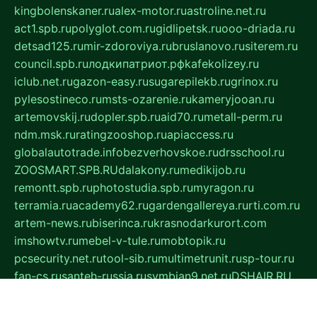
kingbolenskaner.ru
alex-motor.ru
astroline.net.ru
act1.spb.ru
polyglot.com.ru
gidlipetsk.ru
ooo-driada.ru
detsad125.ru
mir-zdoroviya.ru
bruslanovo.ru
siterem.ru
council.spb.ru
лодкипатриот.рф
kafekolizey.ru
iclub.net.ru
gazon-easy.ru
sugarepilekb.ru
grinox.ru
pylesostineco.ru
msts-ozarenie.ru
kameryjooan.ru
artemovskij.ru
dopler.spb.ru
aid70.ru
metall-perm.ru
ndm.msk.ru
ratingzooshop.ru
apiaccess.ru
globalautotrade.info
bezverhovskoe.ru
drsschool.ru
ZOOSMART.SPB.RU
dalakony.ru
medikijob.ru
remontt.spb.ru
photostudia.spb.ru
myragon.ru
terramia.ru
academy62.ru
gardengallereya.ru
rti.com.ru
artem-news.ru
biserinca.ru
krasnodarkurort.com
imshowtv.ru
mebel-v-tule.ru
mobtopik.ru
pcsecurity.net.ru
tool-sib.ru
multimetrunit.ru
sp-tour.ru
fan-cs.ru
santeh-russia.ru
symbian9.net.ru
DSHAIR.RU
tmmotors.spb.ru
xjocuricopii.com
musavtomat.msk.ru
obustrojdom.ru
sovetcik.ru
ybaranovskaya.ru