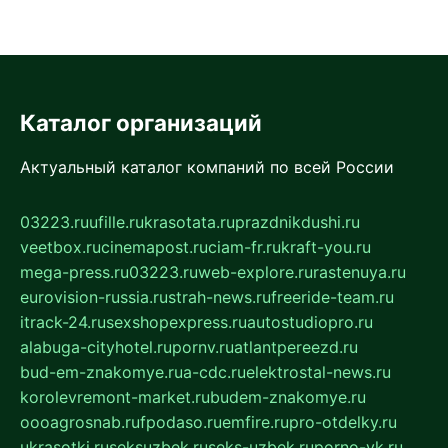
Каталог организаций
Актуальный каталог компаний по всей России
03223.ru
ufille.ru
krasotata.ru
prazdnikdushi.ru
veetbox.ru
cinemapost.ru
ciam-fr.ru
kraft-you.ru
mega-press.ru
03223.ru
web-explore.ru
rastenuya.ru
eurovision-russia.ru
strah-news.ru
freeride-team.ru
itrack-24.ru
sexshopexpress.ru
autostudiopro.ru
alabuga-cityhotel.ru
pornv.ru
atlantpereezd.ru
bud-em-znakomye.ru
a-cdc.ru
elektrostal-news.ru
korolevremont-market.ru
budem-znakomye.ru
oooagrosnab.ru
fpodaso.ru
emfire.ru
pro-otdelky.ru
ukrasotki.ru
seksuzbek.ru
seks-uzbek.ru
porno-vk.ru