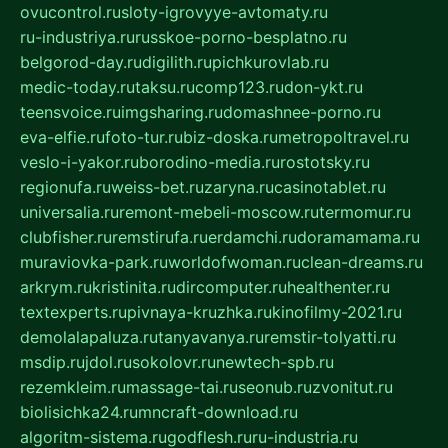
ovucontrol.ru
sloty-igrovyye-avtomaty.ru
ru-industriya.ru
russkoe-porno-besplatno.ru
belgorod-day.ru
digilith.ru
pichkurovlab.ru
medic-today.ru
taksu.ru
comp123.ru
don-ykt.ru
teensvoice.ru
imgsharing.ru
domashnee-porno.ru
eva-elfie.ru
foto-tur.ru
biz-doska.ru
metropoltravel.ru
veslo-i-yakor.ru
borodino-media.ru
rostotsky.ru
regionufa.ru
weiss-bet.ru
zaryna.ru
casinotablet.ru
universalia.ru
remont-mebeli-moscow.ru
termomur.ru
clubfisher.ru
remstirufa.ru
erdamchi.ru
doramamama.ru
muraviovka-park.ru
worldofwoman.ru
clean-dreams.ru
arkrym.ru
kristinita.ru
dircomputer.ru
healthenter.ru
textexperts.ru
pivnaya-kruzhka.ru
kinofilmy-2021.ru
demolalapaluza.ru
tanyavanya.ru
remstir-tolyatti.ru
msdip.ru
jdol.ru
sokolovr.ru
newtech-spb.ru
rezemkleim.ru
massage-tai.ru
seonub.ru
zvonitut.ru
biolisichka24.ru
mncraft-download.ru
algoritm-sistema.ru
godflesh.ru
ru-industria.ru