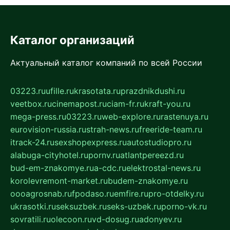
Каталог организаций
Актуальный каталог компаний по всей России
03223.ru
ufille.ru
krasotata.ru
prazdnikdushi.ru
veetbox.ru
cinemapost.ru
ciam-fr.ru
kraft-you.ru
mega-press.ru
03223.ru
web-explore.ru
rastenuya.ru
eurovision-russia.ru
strah-news.ru
freeride-team.ru
itrack-24.ru
sexshopexpress.ru
autostudiopro.ru
alabuga-cityhotel.ru
pornv.ru
atlantpereezd.ru
bud-em-znakomye.ru
a-cdc.ru
elektrostal-news.ru
korolevremont-market.ru
budem-znakomye.ru
oooagrosnab.ru
fpodaso.ru
emfire.ru
pro-otdelky.ru
ukrasotki.ru
seksuzbek.ru
seks-uzbek.ru
porno-vk.ru
sovratili.ru
olecoon.ru
vd-dosug.ru
adonyev.ru