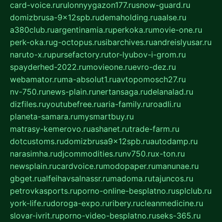
card-voice.ru
rulonnyygazon177.ru
snow-guard.ru
domizbrusa-9x12spb.ru
demaholding.ru
aalse.ru
a380club.ru
argentinamia.ru
perkoka.ru
movie-one.ru
perk-oka.ru
g-octopus.ru
sibarchives.ru
andreislyusar.ru
naruto-x.ru
pursefactory.ru
tor-lyubov-i-grom.ru
spayderhed-2022.ru
movieone.ru
evro-dez.ru
webamator.ru
ma-absolut1.ru
avtopomosch27.ru
nv-750.ru
news-plain.ru
nertansaga.ru
delanalad.ru
dizfiles.ru
youtubefree.ru
aria-family.ru
roadli.ru
planeta-samara.ru
mysmartbuy.ru
matrasy-kemerovo.ru
ashanet.ru
trade-farm.ru
dotcustoms.ru
domizbrusa9x12spb.ru
autodamp.ru
narasimha.ru
djcommodities.ru
nv750.ru
x-ton.ru
newsplain.ru
cardvoice.ru
modopaper.ru
manunae.ru
gbget.ru
alfeihavsalnassr.ru
madoma.ru
tajuncos.ru
petrovkasports.ru
porno-online-besplatno.ru
splclub.ru
york-life.ru
doroga-expo.ru
ribery.ru
cleanmedicine.ru
slovar-ivrit.ru
porno-video-besplatno.ru
seks-365.ru