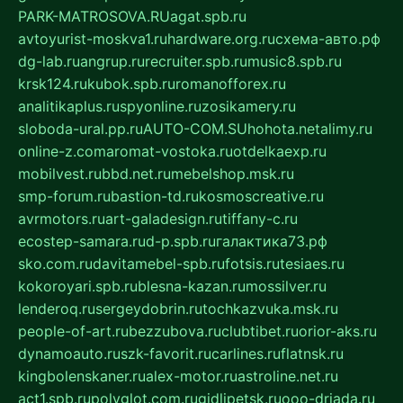
PARK-MATROSOVA.RU
agat.spb.ru
avtoyurist-moskva1.ru
hardware.org.ru
схема-авто.рф
dg-lab.ru
angrup.ru
recruiter.spb.ru
music8.spb.ru
krsk124.ru
kubok.spb.ru
romanofforex.ru
analitikaplus.ru
spyonline.ru
zosikamery.ru
sloboda-ural.pp.ru
AUTO-COM.SU
hohota.net
alimy.ru
online-z.com
aromat-vostoka.ru
otdelkaexp.ru
mobilvest.ru
bbd.net.ru
mebelshop.msk.ru
smp-forum.ru
bastion-td.ru
kosmoscreative.ru
avrmotors.ru
art-galadesign.ru
tiffany-c.ru
ecostep-samara.ru
d-p.spb.ru
галактика73.рф
sko.com.ru
davitamebel-spb.ru
fotsis.ru
tesiaes.ru
kokoroyari.spb.ru
blesna-kazan.ru
mossilver.ru
lenderoq.ru
sergeydobrin.ru
tochkazvuka.msk.ru
people-of-art.ru
bezzubova.ru
clubtibet.ru
orior-aks.ru
dynamoauto.ru
szk-favorit.ru
carlines.ru
flatnsk.ru
kingbolenskaner.ru
alex-motor.ru
astroline.net.ru
act1.spb.ru
polyglot.com.ru
gidlipetsk.ru
ooo-driada.ru