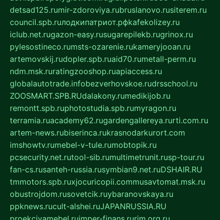
detsad125.ru
mir-zdoroviya.ru
bruslanovo.ru
siterem.ru
council.spb.ru
лодкипатриот.рф
kafekolizey.ru
iclub.net.ru
gazon-easy.ru
sugarepilekb.ru
grinox.ru
pylesostineco.ru
msts-ozarenie.ru
kameryjooan.ru
artemovskij.ru
dopler.spb.ru
aid70.ru
metall-perm.ru
ndm.msk.ru
ratingzooshop.ru
apiaccess.ru
globalautotrade.info
bezverhovskoe.ru
drsschool.ru
ZOOSMART.SPB.RU
dalakony.ru
medikijob.ru
remontt.spb.ru
photostudia.spb.ru
myragon.ru
terramia.ru
academy62.ru
gardengallereya.ru
rti.com.ru
artem-news.ru
biserinca.ru
krasnodarkurort.com
imshowtv.ru
mebel-v-tule.ru
mobtopik.ru
pcsecurity.net.ru
tool-sib.ru
multimetrunit.ru
sp-tour.ru
fan-cs.ru
santeh-russia.ru
symbian9.net.ru
DSHAIR.RU
tmmotors.spb.ru
xjocuricopii.com
musavtomat.msk.ru
obustrojdom.ru
sovetcik.ru
ybaranovskaya.ru
ppknews.ru
cult-alshei.ru
JAPANRUSSIA.RU
proekciyamebel.ru
imper-finans.ru
rim.org.ru