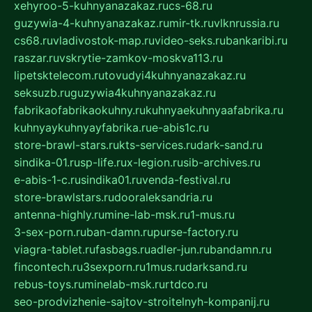
xehyroo-5-kuhnyanazakaz.ru
cs-68.ru
guzywia-4-kuhnyanazakaz.ru
mir-tk.ru
vlknrussia.ru
cs68.ru
vladivostok-map.ru
video-seks.ru
bankaribi.ru
raszar.ru
vskrytie-zamkov-moskva113.ru
lipetsktelecom.ru
tovudyi4kuhnyanazakaz.ru
seksuzb.ru
guzywia4kuhnyanazakaz.ru
fabrikaofabrikaokuhny.ru
kuhnyaekuhnyaafabrika.ru
kuhnyaykuhnyayfabrika.ru
e-abis1c.ru
store-brawl-stars.ru
kts-services.ru
dark-sand.ru
sindika-01.ru
sp-life.ru
x-legion.ru
sib-archives.ru
e-abis-1-c.ru
sindika01.ru
venda-festival.ru
store-brawlstars.ru
dooraleksandria.ru
antenna-highly.ru
mine-lab-msk.ru
1-mus.ru
3-sex-porn.ru
ban-damn.ru
purse-factory.ru
viagra-tablet.ru
fasbags.ru
adler-jun.ru
bandamn.ru
fincontech.ru
3sexporn.ru
1mus.ru
darksand.ru
rebus-toys.ru
minelab-msk.ru
rtdco.ru
seo-prodvizhenie-sajtov-stroitelnyh-kompanij.ru