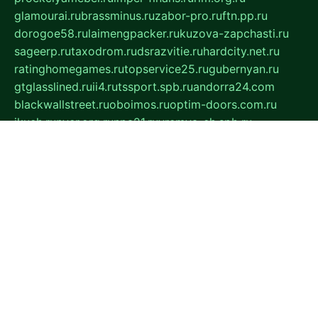
glamourai.ru
brassminus.ru
zabor-pro.ru
ftn.pp.ru
dorogoe58.ru
laimengpacker.ru
kuzova-zapchasti.ru
sageerp.ru
taxodrom.ru
dsrazvitie.ru
hardcity.net.ru
ratinghomegames.ru
topservice25.ru
gubernyan.ru
gtglasslined.ru
ii4.ru
tssport.spb.ru
andorra24.com
blackwallstreet.ru
oboimos.ru
optim-doors.com.ru
ikuch.ru
nycr.org.ru
npa21.ru
vremya-ch.spb.ru
desert000.ru
ivtorgi.ru
ifiori.ru
catalog-statei.ru
dcv.org.ru
spetsmaster174.ru
ipkameryhiseeu.ru
dum26.ru
ruspol.spb.ru
fr-opendp.ru
kam-solnyshko.ru
cheyenne-arapaho.ru
sevzapmetal.spb.ru
ted-lapidus.spb.ru
parasite-eliminator.ru
sigma-complete.ru
modernworld.ru
dama-moda.ru
eholot-group.ru
sk-nvkz.ru
DRONGOLD.RU
democratia2.ru
i-farmer.ru
mass-sport.org
jablonex.spb.ru
bookmess.ru
linkword.ru
refineua.com.ru
cs-spec.net.ru
altay-mebel.ru
DNK-THEATRE.RU
mechaniks.spb.ru
ipcamtechage.ru