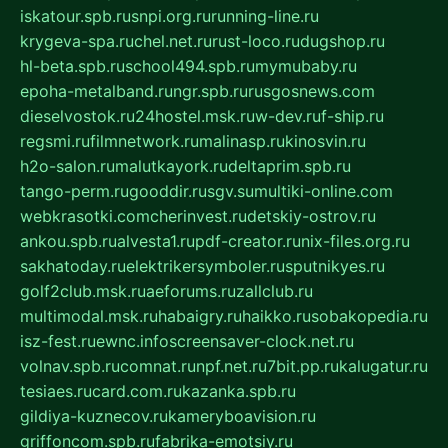
iskatour.spb.ru
snpi.org.ru
running-line.ru
krygeva-spa.ru
chel.net.ru
rust-loco.ru
dugshop.ru
hl-beta.spb.ru
school494.spb.ru
mymubaby.ru
epoha-metalband.ru
ngr.spb.ru
rusgosnews.com
dieselvostok.ru
24hostel.msk.ru
w-dev.ru
f-ship.ru
regsmi.ru
filmnetwork.ru
malinasp.ru
kinosvin.ru
h2o-salon.ru
malutkayork.ru
deltaprim.spb.ru
tango-perm.ru
gooddir.ru
sgv.su
multiki-online.com
webkrasotki.com
cherinvest.ru
detskiy-ostrov.ru
ankou.spb.ru
alvesta1.ru
pdf-creator.ru
nix-files.org.ru
sakhatoday.ru
elektrikersymboler.ru
sputnikyes.ru
golf2club.msk.ru
aeforums.ru
zallclub.ru
multimodal.msk.ru
habaigry.ru
haikko.ru
sobakopedia.ru
isz-fest.ru
ewnc.info
screensaver-clock.net.ru
volnav.spb.ru
comnat.ru
npf.net.ru
7bit.pp.ru
kalugatur.ru
tesiaes.ru
card.com.ru
kazanka.spb.ru
gildiya-kuznecov.ru
kameryboavision.ru
griffoncom.spb.ru
fabrika-emotsiy.ru