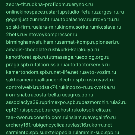
zebra-tlt.ru
okna-proficom.ru
erynok.ru
onlinekinospace.ru
startupstudio-fefu.ru
zarges-ru.ru
gegenjustizunrecht.ru
autobalashov.ru
utrovortu.ru
spiski-firm.ru
elara-m.ru
kinomusorka.ru
mkcslava.ru
2bets.ru
vintovoykompressor.ru
birminghamvsfulham.ru
sarmat-komp.ru
pioneeri.ru
amadis-chocolate.ru
shkurki-karakulya.ru
kanotiforet.spb.ru
tutmassage.ru
ecolog.org.ru
praga.spb.ru
falcorussia.ru
autodoctorservis.ru
kamertondom.spb.ru
net-life.net.ru
avto-vozim.ru
sakhcamera.ru
alliance-electro.spb.ru
stroyavt.ru
controlweb1.ru
tdsak74.ru
kinzozo-ru.ru
kvotka.ru
iron-snab.ru
costa-bella.ru
eugrus.pp.ru
associaciya39.ru
primexpo.spb.ru
bezmorchin.ru
ia2.ru
cpt21.ru
ispecspb.ru
regahost.ru
kolosok-elita.ru
tae-kwon.ru
consrio.com.ru
insiam.ru
avegainfo.ru
archery161.ru
bigencyclica.ru
vlast16.ru
korru.net
sarmiento.spb.su
extelopedia.ru
lammin-suo.spb.ru