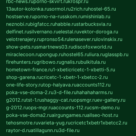
rbc-news.ru
porno-skvirt.ru
krospr.ru
13autor-kolonka.ru
sormol.ru
2rich.ru
hostel-65.ru
hostserve.ru
porno-na-russkom.ru
mishinlab.ru
neznobi.ru
bigfatcc.ru
habble.ru
starbucksvia.ru
delfinet.ru
silvernano.ru
elestal.ru
vektor-doroga.ru
velotrenajery.ru
pronso54.ru
lenasever.ru
lovinskix.ru
show-pets.ru
smartnews03.ru
discofoxworld.ru
miraclecoon.ru
pongup.ru
hostel65.ru
liura.ru
glasspb.ru
firehunters.ru
gribowo.ru
gnalis.ru
bulkitula.ru
hometown-france.ru
1-xbeticricetc-1-xbetti-5.ru
shop-garena.ru
cricetc-1-xbetr-1-xbetcc-2.ru
one-life-story.ru
top-halyava.ru
accounts112.ru
poka-vse-doma-2.ru
3-d-file.ru
hahahaharms.ru
g2012.ru
tst-1.ru
shaggy-cat.ru
opsmgr.ru
ev-gallery.ru
g-2012.ru
ops-mgr.ru
accounts-112.ru
csm-demo.ru
poka-vse-doma2.ru
airgungames.ru
allseo-host.ru
tehosmotre.ru
varieta-yug.ru
cricetc1xbetr1xbetcc2.ru
raytor-d.ru
atillagunn.ru
3d-file.ru