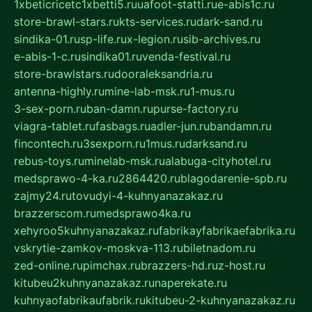
1xbeticricetc1xbetti5.ru
uafoot-statti.ru
e-abis1c.ru
store-brawl-stars.ru
kts-services.ru
dark-sand.ru
sindika-01.ru
sp-life.ru
x-legion.ru
sib-archives.ru
e-abis-1-c.ru
sindika01.ru
venda-festival.ru
store-brawlstars.ru
dooraleksandria.ru
antenna-highly.ru
mine-lab-msk.ru
1-mus.ru
3-sex-porn.ru
ban-damn.ru
purse-factory.ru
viagra-tablet.ru
fasbags.ru
adler-jun.ru
bandamn.ru
fincontech.ru
3sexporn.ru
1mus.ru
darksand.ru
rebus-toys.ru
minelab-msk.ru
alabuga-cityhotel.ru
medsprawo-4-ka.ru
2864420.ru
blagodarenie-spb.ru
zajmy24.ru
tovudyi-4-kuhnyanazakaz.ru
brazzerscom.ru
medsprawo4ka.ru
xehyroo5kuhnyanazakaz.ru
fabrikayfabrikaefabrika.ru
vskrytie-zamkov-moskva-113.ru
biletnadom.ru
zed-online.ru
pimchax.ru
brazzers-hd.ru
z-host.ru
kitubeu2kuhnyanazakaz.ru
naperekate.ru
kuhnyaofabrikaufabrik.ru
kitubeu-2-kuhnyanazakaz.ru