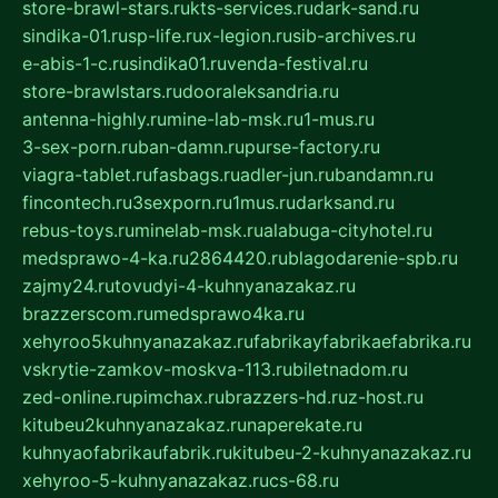
store-brawl-stars.ru
kts-services.ru
dark-sand.ru
sindika-01.ru
sp-life.ru
x-legion.ru
sib-archives.ru
e-abis-1-c.ru
sindika01.ru
venda-festival.ru
store-brawlstars.ru
dooraleksandria.ru
antenna-highly.ru
mine-lab-msk.ru
1-mus.ru
3-sex-porn.ru
ban-damn.ru
purse-factory.ru
viagra-tablet.ru
fasbags.ru
adler-jun.ru
bandamn.ru
fincontech.ru
3sexporn.ru
1mus.ru
darksand.ru
rebus-toys.ru
minelab-msk.ru
alabuga-cityhotel.ru
medsprawo-4-ka.ru
2864420.ru
blagodarenie-spb.ru
zajmy24.ru
tovudyi-4-kuhnyanazakaz.ru
brazzerscom.ru
medsprawo4ka.ru
xehyroo5kuhnyanazakaz.ru
fabrikayfabrikaefabrika.ru
vskrytie-zamkov-moskva-113.ru
biletnadom.ru
zed-online.ru
pimchax.ru
brazzers-hd.ru
z-host.ru
kitubeu2kuhnyanazakaz.ru
naperekate.ru
kuhnyaofabrikaufabrik.ru
kitubeu-2-kuhnyanazakaz.ru
xehyroo-5-kuhnyanazakaz.ru
cs-68.ru