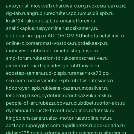
avtoyurist-moskva1.ru
hardware.org.ru
схема-авто.рф
dg-lab.ru
angrup.ru
recruiter.spb.ru
music8.spb.ru
krsk124.ru
kubok.spb.ru
romanofforex.ru
analitikaplus.ru
spyonline.ru
zosikamery.ru
sloboda-ural.pp.ru
AUTO-COM.SU
hohota.net
alimy.ru
online-z.com
aromat-vostoka.ru
otdelkaexp.ru
mobilvest.ru
bbd.net.ru
mebelshop.msk.ru
smp-forum.ru
bastion-td.ru
kosmoscreative.ru
avrmotors.ru
art-galadesign.ru
tiffany-c.ru
ecostep-samara.ru
d-p.spb.ru
галактика73.рф
sko.com.ru
davitamebel-spb.ru
fotsis.ru
tesiaes.ru
kokoroyari.spb.ru
blesna-kazan.ru
mossilver.ru
lenderoq.ru
sergeydobrin.ru
tochkazvuka.msk.ru
people-of-art.ru
bezzubova.ru
clubtibet.ru
orior-aks.ru
dynamoauto.ru
szk-favorit.ru
carlines.ru
flatnsk.ru
kingbolenskaner.ru
alex-motor.ru
astroline.net.ru
act1.spb.ru
polyglot.com.ru
gidlipetsk.ru
ooo-driada.ru
detsad125.ru
mir-zdoroviya.ru
bruslanovo.ru
siterem.ru