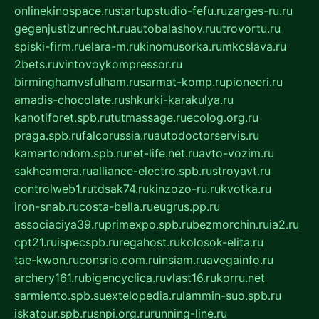
onlinekinospace.ru
startupstudio-fefu.ru
zarges-ru.ru
gegenjustizunrecht.ru
autobalashov.ru
utrovortu.ru
spiski-firm.ru
elara-m.ru
kinomusorka.ru
mkcslava.ru
2bets.ru
vintovoykompressor.ru
birminghamvsfulham.ru
sarmat-komp.ru
pioneeri.ru
amadis-chocolate.ru
shkurki-karakulya.ru
kanotiforet.spb.ru
tutmassage.ru
ecolog.org.ru
praga.spb.ru
falcorussia.ru
autodoctorservis.ru
kamertondom.spb.ru
net-life.net.ru
avto-vozim.ru
sakhcamera.ru
alliance-electro.spb.ru
stroyavt.ru
controlweb1.ru
tdsak74.ru
kinzozo-ru.ru
kvotka.ru
iron-snab.ru
costa-bella.ru
eugrus.pp.ru
associaciya39.ru
primexpo.spb.ru
bezmorchin.ru
ia2.ru
cpt21.ru
ispecspb.ru
regahost.ru
kolosok-elita.ru
tae-kwon.ru
consrio.com.ru
insiam.ru
avegainfo.ru
archery161.ru
bigencyclica.ru
vlast16.ru
korru.net
sarmiento.spb.su
extelopedia.ru
lammin-suo.spb.ru
iskatour.spb.ru
snpi.org.ru
running-line.ru