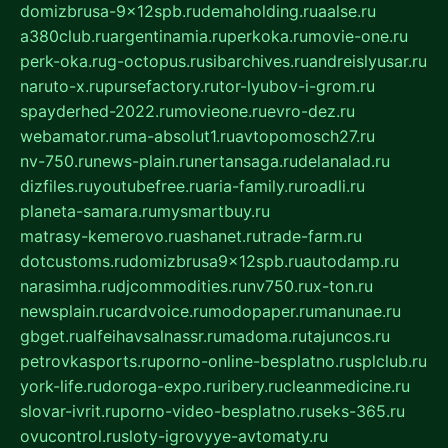
domizbrusa-9x12spb.ru
demaholding.ru
aalse.ru
a380club.ru
argentinamia.ru
perkoka.ru
movie-one.ru
perk-oka.ru
g-octopus.ru
sibarchives.ru
andreislyusar.ru
naruto-x.ru
pursefactory.ru
tor-lyubov-i-grom.ru
spayderhed-2022.ru
movieone.ru
evro-dez.ru
webamator.ru
ma-absolut1.ru
avtopomosch27.ru
nv-750.ru
news-plain.ru
nertansaga.ru
delanalad.ru
dizfiles.ru
youtubefree.ru
aria-family.ru
roadli.ru
planeta-samara.ru
mysmartbuy.ru
matrasy-kemerovo.ru
ashanet.ru
trade-farm.ru
dotcustoms.ru
domizbrusa9x12spb.ru
autodamp.ru
narasimha.ru
djcommodities.ru
nv750.ru
x-ton.ru
newsplain.ru
cardvoice.ru
modopaper.ru
manunae.ru
gbget.ru
alfeihavsalnassr.ru
madoma.ru
tajuncos.ru
petrovkasports.ru
porno-online-besplatno.ru
splclub.ru
york-life.ru
doroga-expo.ru
ribery.ru
cleanmedicine.ru
slovar-ivrit.ru
porno-video-besplatno.ru
seks-365.ru
ovucontrol.ru
sloty-igrovyye-avtomaty.ru