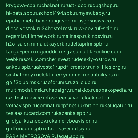
krygeva-spa.ru
chel.net.ru
rust-loco.ru
dugshop.ru
hl-beta.spb.ru
school494.spb.ru
mymubaby.ru
epoha-metalband.ru
ngr.spb.ru
rusgosnews.com
dieselvostok.ru
24hostel.msk.ru
w-dev.ru
f-ship.ru
regsmi.ru
filmnetwork.ru
malinasp.ru
kinosvin.ru
h2o-salon.ru
malutkayork.ru
deltaprim.spb.ru
tango-perm.ru
gooddir.ru
sgv.su
multiki-online.com
webkrasotki.com
cherinvest.ru
detskiy-ostrov.ru
ankou.spb.ru
alvesta1.ru
pdf-creator.ru
nix-files.org.ru
sakhatoday.ru
elektrikersymboler.ru
sputnikyes.ru
golf2club.msk.ru
aeforums.ru
zallclub.ru
multimodal.msk.ru
habaigry.ru
haikko.ru
sobakopedia.ru
isz-fest.ru
ewnc.info
screensaver-clock.net.ru
volnav.spb.ru
comnat.ru
npf.net.ru
7bit.pp.ru
kalugatur.ru
tesiaes.ru
card.com.ru
kazanka.spb.ru
gildiya-kuznecov.ru
kameryboavision.ru
griffoncom.spb.ru
fabrika-emotsiy.ru
PARK-MATROSOVA.RU
agat.spb.ru