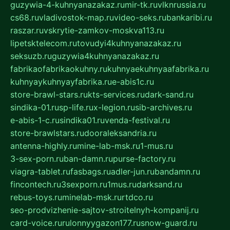
guzywia-4-kuhnyanazakaz.ru
mir-tk.ru
vlknrussia.ru
cs68.ru
vladivostok-map.ru
video-seks.ru
bankaribi.ru
raszar.ru
vskrytie-zamkov-moskva113.ru
lipetsktelecom.ru
tovudyi4kuhnyanazakaz.ru
seksuzb.ru
guzywia4kuhnyanazakaz.ru
fabrikaofabrikaokuhny.ru
kuhnyaekuhnyaafabrika.ru
kuhnyaykuhnyayfabrika.ru
e-abis1c.ru
store-brawl-stars.ru
kts-services.ru
dark-sand.ru
sindika-01.ru
sp-life.ru
x-legion.ru
sib-archives.ru
e-abis-1-c.ru
sindika01.ru
venda-festival.ru
store-brawlstars.ru
dooraleksandria.ru
antenna-highly.ru
mine-lab-msk.ru
1-mus.ru
3-sex-porn.ru
ban-damn.ru
purse-factory.ru
viagra-tablet.ru
fasbags.ru
adler-jun.ru
bandamn.ru
fincontech.ru
3sexporn.ru
1mus.ru
darksand.ru
rebus-toys.ru
minelab-msk.ru
rtdco.ru
seo-prodvizhenie-sajtov-stroitelnyh-kompanij.ru
card-voice.ru
rulonnyygazon177.ru
snow-guard.ru