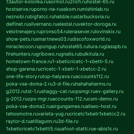
13autor-kolonka.ru
sormol.ru
2rich.ru
hostel-65.ru
hostserve.ru
porno-na-russkom.ru
mishinlab.ru
neznobi.ru
bigfatcc.ru
habble.ru
starbucksvia.ru
delfinet.ru
silvernano.ru
elestal.ru
vektor-doroga.ru
velotrenajery.ru
pronso54.ru
lenasever.ru
lovinskix.ru
show-pets.ru
smartnews03.ru
discofoxworld.ru
miraclecoon.ru
pongup.ru
hostel65.ru
liura.ru
glasspb.ru
firehunters.ru
gribowo.ru
gnalis.ru
bulkitula.ru
hometown-france.ru
1-xbeticricetc-1-xbetti-5.ru
shop-garena.ru
cricetc-1-xbetr-1-xbetcc-2.ru
one-life-story.ru
top-halyava.ru
accounts112.ru
poka-vse-doma-2.ru
3-d-file.ru
hahahaharms.ru
g2012.ru
tst-1.ru
shaggy-cat.ru
opsmgr.ru
ev-gallery.ru
g-2012.ru
ops-mgr.ru
accounts-112.ru
csm-demo.ru
poka-vse-doma2.ru
airgungames.ru
allseo-host.ru
tehosmotre.ru
varieta-yug.ru
cricetc1xbetr1xbetcc2.ru
raytor-d.ru
atillagunn.ru
3d-file.ru
1xbeticricetc1xbetti5.ru
uafoot-statti.ru
e-abis1c.ru