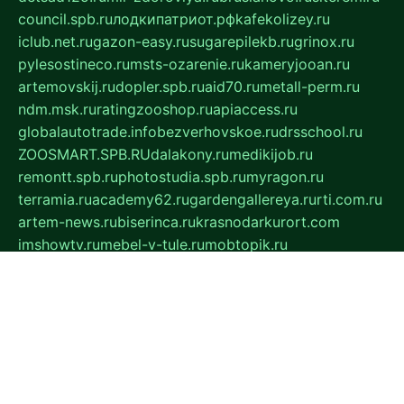
council.spb.ru
лодкипатриот.рф
kafekolizey.ru
iclub.net.ru
gazon-easy.ru
sugarepilekb.ru
grinox.ru
pylesostineco.ru
msts-ozarenie.ru
kameryjooan.ru
artemovskij.ru
dopler.spb.ru
aid70.ru
metall-perm.ru
ndm.msk.ru
ratingzooshop.ru
apiaccess.ru
globalautotrade.info
bezverhovskoe.ru
drsschool.ru
ZOOSMART.SPB.RU
dalakony.ru
medikijob.ru
remontt.spb.ru
photostudia.spb.ru
myragon.ru
terramia.ru
academy62.ru
gardengallereya.ru
rti.com.ru
artem-news.ru
biserinca.ru
krasnodarkurort.com
imshowtv.ru
mebel-v-tule.ru
mobtopik.ru
pcsecurity.net.ru
tool-sib.ru
multimetrunit.ru
sp-tour.ru
fan-cs.ru
santeh-russia.ru
symbian9.net.ru
DSHAIR.RU
tmmotors.spb.ru
xjocuricopii.com
musavtomat.msk.ru
obustrojdom.ru
sovetcik.ru
ybaranovskaya.ru
ppknews.ru
cult-alshei.ru
JAPANRUSSIA.RU
proekciyamebel.ru
imper-finans.ru
rim.org.ru
glamourai.ru
brassminus.ru
zabor-pro.ru
ftn.pp.ru