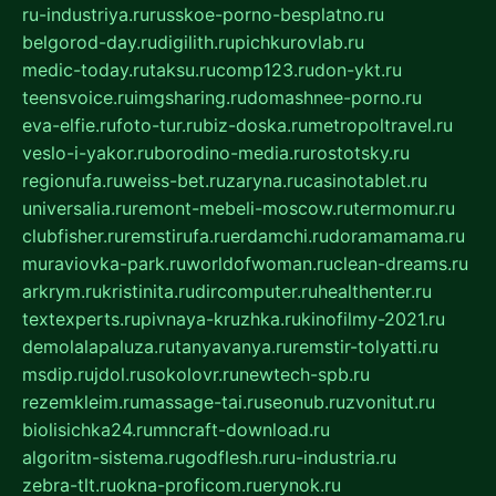
ru-industriya.ru
russkoe-porno-besplatno.ru
belgorod-day.ru
digilith.ru
pichkurovlab.ru
medic-today.ru
taksu.ru
comp123.ru
don-ykt.ru
teensvoice.ru
imgsharing.ru
domashnee-porno.ru
eva-elfie.ru
foto-tur.ru
biz-doska.ru
metropoltravel.ru
veslo-i-yakor.ru
borodino-media.ru
rostotsky.ru
regionufa.ru
weiss-bet.ru
zaryna.ru
casinotablet.ru
universalia.ru
remont-mebeli-moscow.ru
termomur.ru
clubfisher.ru
remstirufa.ru
erdamchi.ru
doramamama.ru
muraviovka-park.ru
worldofwoman.ru
clean-dreams.ru
arkrym.ru
kristinita.ru
dircomputer.ru
healthenter.ru
textexperts.ru
pivnaya-kruzhka.ru
kinofilmy-2021.ru
demolalapaluza.ru
tanyavanya.ru
remstir-tolyatti.ru
msdip.ru
jdol.ru
sokolovr.ru
newtech-spb.ru
rezemkleim.ru
massage-tai.ru
seonub.ru
zvonitut.ru
biolisichka24.ru
mncraft-download.ru
algoritm-sistema.ru
godflesh.ru
ru-industria.ru
zebra-tlt.ru
okna-proficom.ru
erynok.ru