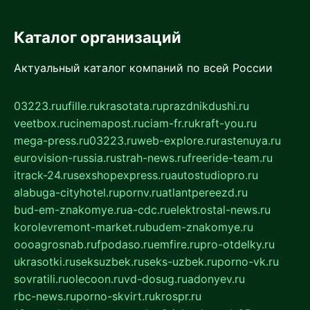
Каталог организаций
Актуальный каталог компаний по всей России
03223.ru
ufille.ru
krasotata.ru
prazdnikdushi.ru
veetbox.ru
cinemapost.ru
ciam-fr.ru
kraft-you.ru
mega-press.ru
03223.ru
web-explore.ru
rastenuya.ru
eurovision-russia.ru
strah-news.ru
freeride-team.ru
itrack-24.ru
sexshopexpress.ru
autostudiopro.ru
alabuga-cityhotel.ru
pornv.ru
atlantpereezd.ru
bud-em-znakomye.ru
a-cdc.ru
elektrostal-news.ru
korolevremont-market.ru
budem-znakomye.ru
oooagrosnab.ru
fpodaso.ru
emfire.ru
pro-otdelky.ru
ukrasotki.ru
seksuzbek.ru
seks-uzbek.ru
porno-vk.ru
sovratili.ru
olecoon.ru
vd-dosug.ru
adonyev.ru
rbc-news.ru
porno-skvirt.ru
krospr.ru