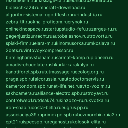
rezemkleim.ru
massage-tai.ru
seonub.ru
zvonitut.ru
biolisichka24.ru
mncraft-download.ru
algoritm-sistema.ru
godflesh.ru
ru-industria.ru
zebra-tlt.ru
okna-proficom.ru
erynok.ru
onlinekinospace.ru
startupstudio-fefu.ru
zarges-ru.ru
gegenjustizunrecht.ru
autobalashov.ru
utrovortu.ru
spiski-firm.ru
elara-m.ru
kinomusorka.ru
mkcslava.ru
2bets.ru
vintovoykompressor.ru
birminghamvsfulham.ru
sarmat-komp.ru
pioneeri.ru
amadis-chocolate.ru
shkurki-karakulya.ru
kanotiforet.spb.ru
tutmassage.ru
ecolog.org.ru
praga.spb.ru
falcorussia.ru
autodoctorservis.ru
kamertondom.spb.ru
net-life.net.ru
avto-vozim.ru
sakhcamera.ru
alliance-electro.spb.ru
stroyavt.ru
controlweb1.ru
tdsak74.ru
kinzozo-ru.ru
kvotka.ru
iron-snab.ru
costa-bella.ru
eugrus.pp.ru
associaciya39.ru
primexpo.spb.ru
bezmorchin.ru
ia2.ru
cpt21.ru
ispecspb.ru
regahost.ru
kolosok-elita.ru