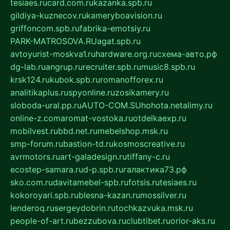
tesiaes.ru
card.com.ru
kazanka.spb.ru
gildiya-kuznecov.ru
kameryboavision.ru
griffoncom.spb.ru
fabrika-emotsiy.ru
PARK-MATROSOVA.RU
agat.spb.ru
avtoyurist-moskva1.ru
hardware.org.ru
схема-авто.рф
dg-lab.ru
angrup.ru
recruiter.spb.ru
music8.spb.ru
krsk124.ru
kubok.spb.ru
romanofforex.ru
analitikaplus.ru
spyonline.ru
zosikamery.ru
sloboda-ural.pp.ru
AUTO-COM.SU
hohota.net
alimy.ru
online-z.com
aromat-vostoka.ru
otdelkaexp.ru
mobilvest.ru
bbd.net.ru
mebelshop.msk.ru
smp-forum.ru
bastion-td.ru
kosmoscreative.ru
avrmotors.ru
art-galadesign.ru
tiffany-c.ru
ecostep-samara.ru
d-p.spb.ru
галактика73.рф
sko.com.ru
davitamebel-spb.ru
fotsis.ru
tesiaes.ru
kokoroyari.spb.ru
blesna-kazan.ru
mossilver.ru
lenderoq.ru
sergeydobrin.ru
tochkazvuka.msk.ru
people-of-art.ru
bezzubova.ru
clubtibet.ru
orior-aks.ru