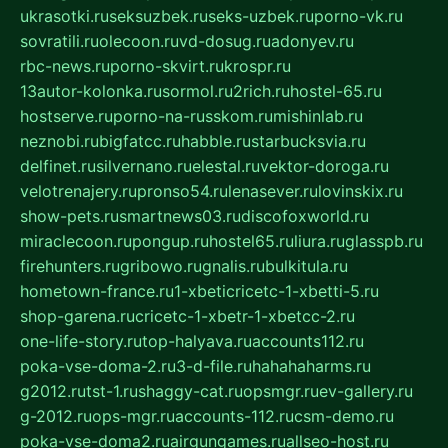
ukrasotki.ru
seksuzbek.ru
seks-uzbek.ru
porno-vk.ru
sovratili.ru
olecoon.ru
vd-dosug.ru
adonyev.ru
rbc-news.ru
porno-skvirt.ru
krospr.ru
13autor-kolonka.ru
sormol.ru
2rich.ru
hostel-65.ru
hostserve.ru
porno-na-russkom.ru
mishinlab.ru
neznobi.ru
bigfatcc.ru
habble.ru
starbucksvia.ru
delfinet.ru
silvernano.ru
elestal.ru
vektor-doroga.ru
velotrenajery.ru
pronso54.ru
lenasever.ru
lovinskix.ru
show-pets.ru
smartnews03.ru
discofoxworld.ru
miraclecoon.ru
pongup.ru
hostel65.ru
liura.ru
glasspb.ru
firehunters.ru
gribowo.ru
gnalis.ru
bulkitula.ru
hometown-france.ru
1-xbeticricetc-1-xbetti-5.ru
shop-garena.ru
cricetc-1-xbetr-1-xbetcc-2.ru
one-life-story.ru
top-halyava.ru
accounts112.ru
poka-vse-doma-2.ru
3-d-file.ru
hahahaharms.ru
g2012.ru
tst-1.ru
shaggy-cat.ru
opsmgr.ru
ev-gallery.ru
g-2012.ru
ops-mgr.ru
accounts-112.ru
csm-demo.ru
poka-vse-doma2.ru
airgungames.ru
allseo-host.ru