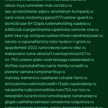
rebus-toys.ru
minelab-msk.ru
rtdco.ru
seo-prodvizhenie-sajtov-stroitelnyh-kompanij.ru
card-voice.ru
rulonnyygazon177.ru
snow-guard.ru
domizbrusa-9x12spb.ru
demaholding.ru
aalse.ru
a380club.ru
argentinamia.ru
perkoka.ru
movie-one.ru
perk-oka.ru
g-octopus.ru
sibarchives.ru
andreislyusar.ru
naruto-x.ru
pursefactory.ru
tor-lyubov-i-grom.ru
spayderhed-2022.ru
movieone.ru
evro-dez.ru
webamator.ru
ma-absolut1.ru
avtopomosch27.ru
nv-750.ru
news-plain.ru
nertansaga.ru
delanalad.ru
dizfiles.ru
youtubefree.ru
aria-family.ru
roadli.ru
planeta-samara.ru
mysmartbuy.ru
matrasy-kemerovo.ru
ashanet.ru
trade-farm.ru
dotcustoms.ru
domizbrusa9x12spb.ru
autodamp.ru
narasimha.ru
djcommodities.ru
nv750.ru
x-ton.ru
newsplain.ru
cardvoice.ru
modopaper.ru
manunae.ru
gbget.ru
alfeihavsalnassr.ru
madoma.ru
tajuncos.ru
petrovkasports.ru
porno-online-besplatno.ru
splclub.ru