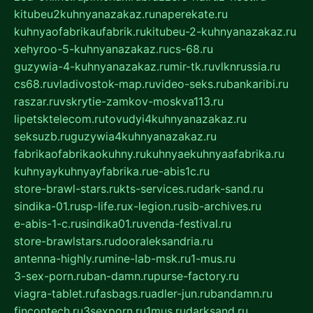
kitubeu2kuhnyanazakaz.ru
naperekate.ru
kuhnyaofabrikaufabrik.ru
kitubeu-2-kuhnyanazakaz.ru
xehyroo-5-kuhnyanazakaz.ru
cs-68.ru
guzywia-4-kuhnyanazakaz.ru
mir-tk.ru
vlknrussia.ru
cs68.ru
vladivostok-map.ru
video-seks.ru
bankaribi.ru
raszar.ru
vskrytie-zamkov-moskva113.ru
lipetsktelecom.ru
tovudyi4kuhnyanazakaz.ru
seksuzb.ru
guzywia4kuhnyanazakaz.ru
fabrikaofabrikaokuhny.ru
kuhnyaekuhnyaafabrika.ru
kuhnyaykuhnyayfabrika.ru
e-abis1c.ru
store-brawl-stars.ru
kts-services.ru
dark-sand.ru
sindika-01.ru
sp-life.ru
x-legion.ru
sib-archives.ru
e-abis-1-c.ru
sindika01.ru
venda-festival.ru
store-brawlstars.ru
dooraleksandria.ru
antenna-highly.ru
mine-lab-msk.ru
1-mus.ru
3-sex-porn.ru
ban-damn.ru
purse-factory.ru
viagra-tablet.ru
fasbags.ru
adler-jun.ru
bandamn.ru
fincontech.ru
3sexporn.ru
1mus.ru
darksand.ru