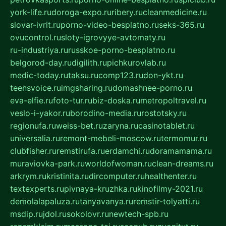
york-life.ru
doroga-expo.ru
ribery.ru
cleanmedicine.ru
slovar-ivrit.ru
porno-video-besplatno.ru
seks-365.ru
ovucontrol.ru
sloty-igrovyye-avtomaty.ru
ru-industriya.ru
russkoe-porno-besplatno.ru
belgorod-day.ru
digilith.ru
pichkurovlab.ru
medic-today.ru
taksu.ru
comp123.ru
don-ykt.ru
teensvoice.ru
imgsharing.ru
domashnee-porno.ru
eva-elfie.ru
foto-tur.ru
biz-doska.ru
metropoltravel.ru
veslo-i-yakor.ru
borodino-media.ru
rostotsky.ru
regionufa.ru
weiss-bet.ru
zaryna.ru
casinotablet.ru
universalia.ru
remont-mebeli-moscow.ru
termomur.ru
clubfisher.ru
remstirufa.ru
erdamchi.ru
doramamama.ru
muraviovka-park.ru
worldofwoman.ru
clean-dreams.ru
arkrym.ru
kristinita.ru
dircomputer.ru
healthenter.ru
textexperts.ru
pivnaya-kruzhka.ru
kinofilmy-2021.ru
demolalapaluza.ru
tanyavanya.ru
remstir-tolyatti.ru
msdip.ru
jdol.ru
sokolovr.ru
newtech-spb.ru