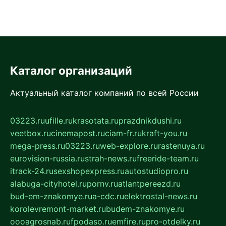
Каталог организаций
Актуальный каталог компаний по всей России
03223.ru
ufille.ru
krasotata.ru
prazdnikdushi.ru
veetbox.ru
cinemapost.ru
ciam-fr.ru
kraft-you.ru
mega-press.ru
03223.ru
web-explore.ru
rastenuya.ru
eurovision-russia.ru
strah-news.ru
freeride-team.ru
itrack-24.ru
sexshopexpress.ru
autostudiopro.ru
alabuga-cityhotel.ru
pornv.ru
atlantpereezd.ru
bud-em-znakomye.ru
a-cdc.ru
elektrostal-news.ru
korolevremont-market.ru
budem-znakomye.ru
oooagrosnab.ru
fpodaso.ru
emfire.ru
pro-otdelky.ru