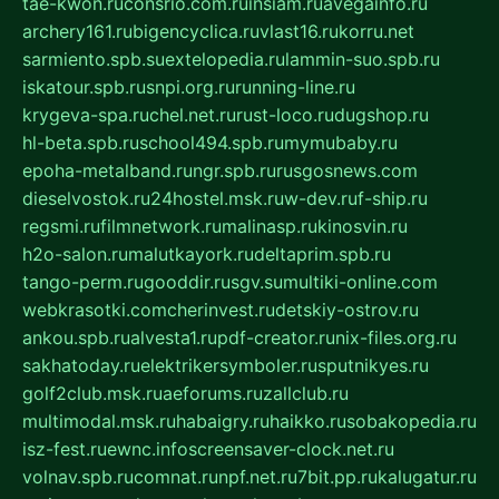
tae-kwon.ru
consrio.com.ru
insiam.ru
avegainfo.ru
archery161.ru
bigencyclica.ru
vlast16.ru
korru.net
sarmiento.spb.su
extelopedia.ru
lammin-suo.spb.ru
iskatour.spb.ru
snpi.org.ru
running-line.ru
krygeva-spa.ru
chel.net.ru
rust-loco.ru
dugshop.ru
hl-beta.spb.ru
school494.spb.ru
mymubaby.ru
epoha-metalband.ru
ngr.spb.ru
rusgosnews.com
dieselvostok.ru
24hostel.msk.ru
w-dev.ru
f-ship.ru
regsmi.ru
filmnetwork.ru
malinasp.ru
kinosvin.ru
h2o-salon.ru
malutkayork.ru
deltaprim.spb.ru
tango-perm.ru
gooddir.ru
sgv.su
multiki-online.com
webkrasotki.com
cherinvest.ru
detskiy-ostrov.ru
ankou.spb.ru
alvesta1.ru
pdf-creator.ru
nix-files.org.ru
sakhatoday.ru
elektrikersymboler.ru
sputnikyes.ru
golf2club.msk.ru
aeforums.ru
zallclub.ru
multimodal.msk.ru
habaigry.ru
haikko.ru
sobakopedia.ru
isz-fest.ru
ewnc.info
screensaver-clock.net.ru
volnav.spb.ru
comnat.ru
npf.net.ru
7bit.pp.ru
kalugatur.ru