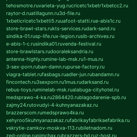
tehosmotre.ru
varieta-yug.ru
cricetc1xbetr1xbetcc2.ru
raytor-d.ru
atillagunn.ru
3d-file.ru
1xbeticricetc1xbetti5.ru
uafoot-statti.ru
e-abis1c.ru
store-brawl-stars.ru
kts-services.ru
dark-sand.ru
sindika-01.ru
sp-life.ru
x-legion.ru
sib-archives.ru
e-abis-1-c.ru
sindika01.ru
venda-festival.ru
store-brawlstars.ru
dooraleksandria.ru
antenna-highly.ru
mine-lab-msk.ru
1-mus.ru
3-sex-porn.ru
ban-damn.ru
purse-factory.ru
viagra-tablet.ru
fasbags.ru
adler-jun.ru
bandamn.ru
fincontech.ru
3sexporn.ru
1mus.ru
darksand.ru
rebus-toys.ru
minelab-msk.ru
alabuga-cityhotel.ru
medsprawo-4-ka.ru
2864420.ru
blagodarenie-spb.ru
zajmy24.ru
tovudyi-4-kuhnyanazakaz.ru
brazzerscom.ru
medsprawo4ka.ru
xehyroo5kuhnyanazakaz.ru
fabrikayfabrikaefabrika.ru
vskrytie-zamkov-moskva-113.ru
biletnadom.ru
zed-online.ru
pimchax.ru
brazzers-hd.ru
z-host.ru