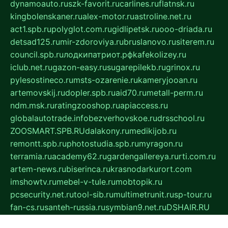
dynamoauto.ru
szk-favorit.ru
carlines.ru
flatnsk.ru
kingbolenskaner.ru
alex-motor.ru
astroline.net.ru
act1.spb.ru
polyglot.com.ru
gidlipetsk.ru
ooo-driada.ru
detsad125.ru
mir-zdoroviya.ru
bruslanovo.ru
siterem.ru
council.spb.ru
лодкипатриот.рф
kafekolizey.ru
iclub.net.ru
gazon-easy.ru
sugarepilekb.ru
grinox.ru
pylesostineco.ru
msts-ozarenie.ru
kameryjooan.ru
artemovskij.ru
dopler.spb.ru
aid70.ru
metall-perm.ru
ndm.msk.ru
ratingzooshop.ru
apiaccess.ru
globalautotrade.info
bezverhovskoe.ru
drsschool.ru
ZOOSMART.SPB.RU
dalakony.ru
medikijob.ru
remontt.spb.ru
photostudia.spb.ru
myragon.ru
terramia.ru
academy62.ru
gardengallereya.ru
rti.com.ru
artem-news.ru
biserinca.ru
krasnodarkurort.com
imshowtv.ru
mebel-v-tule.ru
mobtopik.ru
pcsecurity.net.ru
tool-sib.ru
multimetrunit.ru
sp-tour.ru
fan-cs.ru
santeh-russia.ru
symbian9.net.ru
DSHAIR.RU
tmmotors.spb.ru
xjocuricopii.com
musavtomat.msk.ru