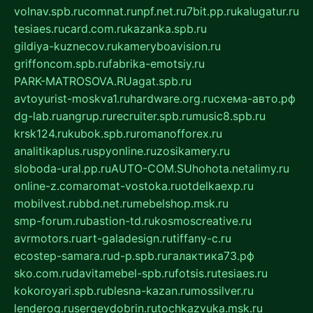
volnav.spb.ru
comnat.ru
npf.net.ru
7bit.pp.ru
kalugatur.ru
tesiaes.ru
card.com.ru
kazanka.spb.ru
gildiya-kuznecov.ru
kameryboavision.ru
griffoncom.spb.ru
fabrika-emotsiy.ru
PARK-MATROSOVA.RU
agat.spb.ru
avtoyurist-moskva1.ru
hardware.org.ru
схема-авто.рф
dg-lab.ru
angrup.ru
recruiter.spb.ru
music8.spb.ru
krsk124.ru
kubok.spb.ru
romanofforex.ru
analitikaplus.ru
spyonline.ru
zosikamery.ru
sloboda-ural.pp.ru
AUTO-COM.SU
hohota.net
alimy.ru
online-z.com
aromat-vostoka.ru
otdelkaexp.ru
mobilvest.ru
bbd.net.ru
mebelshop.msk.ru
smp-forum.ru
bastion-td.ru
kosmoscreative.ru
avrmotors.ru
art-galadesign.ru
tiffany-c.ru
ecostep-samara.ru
d-p.spb.ru
галактика73.рф
sko.com.ru
davitamebel-spb.ru
fotsis.ru
tesiaes.ru
kokoroyari.spb.ru
blesna-kazan.ru
mossilver.ru
lenderoq.ru
sergeydobrin.ru
tochkazvuka.msk.ru