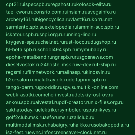
cpt21.ru
ispecspb.ru
regahost.ru
kolosok-elita.ru
tae-kwon.ru
consrio.com.ru
insiam.ru
avegainfo.ru
archery161.ru
bigencyclica.ru
vlast16.ru
korru.net
sarmiento.spb.su
extelopedia.ru
lammin-suo.spb.ru
iskatour.spb.ru
snpi.org.ru
running-line.ru
krygeva-spa.ru
chel.net.ru
rust-loco.ru
dugshop.ru
hl-beta.spb.ru
school494.spb.ru
mymubaby.ru
epoha-metalband.ru
ngr.spb.ru
rusgosnews.com
dieselvostok.ru
24hostel.msk.ru
w-dev.ru
f-ship.ru
regsmi.ru
filmnetwork.ru
malinasp.ru
kinosvin.ru
h2o-salon.ru
malutkayork.ru
deltaprim.spb.ru
tango-perm.ru
gooddir.ru
sgv.su
multiki-online.com
webkrasotki.com
cherinvest.ru
detskiy-ostrov.ru
ankou.spb.ru
alvesta1.ru
pdf-creator.ru
nix-files.org.ru
sakhatoday.ru
elektrikersymboler.ru
sputnikyes.ru
golf2club.msk.ru
aeforums.ru
zallclub.ru
multimodal.msk.ru
habaigry.ru
haikko.ru
sobakopedia.ru
isz-fest.ru
ewnc.info
screensaver-clock.net.ru