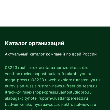
Каталог организаций
Актуальный каталог компаний по всей России
03223.ru
ufille.ru
krasotata.ru
prazdnikdushi.ru
veetbox.ru
cinemapost.ru
ciam-fr.ru
kraft-you.ru
mega-press.ru
03223.ru
web-explore.ru
rastenuya.ru
eurovision-russia.ru
strah-news.ru
freeride-team.ru
itrack-24.ru
sexshopexpress.ru
autostudiopro.ru
alabuga-cityhotel.ru
pornv.ru
atlantpereezd.ru
bud-em-znakomye.ru
a-cdc.ru
elektrostal-news.ru