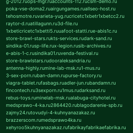
g-2012.ru
ops-mgr.ru
accounts-112.ru
csm-demo.ru
poka-vse-doma2.ru
airgungames.ru
allseo-host.ru
tehosmotre.ru
varieta-yug.ru
cricetc1xbetr1xbetcc2.ru
raytor-d.ru
atillagunn.ru
3d-file.ru
1xbeticricetc1xbetti5.ru
uafoot-statti.ru
e-abis1c.ru
store-brawl-stars.ru
kts-services.ru
dark-sand.ru
sindika-01.ru
sp-life.ru
x-legion.ru
sib-archives.ru
e-abis-1-c.ru
sindika01.ru
venda-festival.ru
store-brawlstars.ru
dooraleksandria.ru
antenna-highly.ru
mine-lab-msk.ru
1-mus.ru
3-sex-porn.ru
ban-damn.ru
purse-factory.ru
viagra-tablet.ru
fasbags.ru
adler-jun.ru
bandamn.ru
fincontech.ru
3sexporn.ru
1mus.ru
darksand.ru
rebus-toys.ru
minelab-msk.ru
alabuga-cityhotel.ru
medsprawo-4-ka.ru
2864420.ru
blagodarenie-spb.ru
zajmy24.ru
tovudyi-4-kuhnyanazakaz.ru
brazzerscom.ru
medsprawo4ka.ru
xehyroo5kuhnyanazakaz.ru
fabrikayfabrikaefabrika.ru