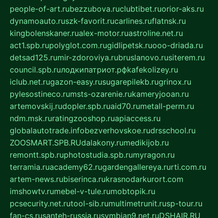
people-of-art.ru
bezzubova.ru
clubtibet.ru
orior-aks.ru
dynamoauto.ru
szk-favorit.ru
carlines.ru
flatnsk.ru
kingbolenskaner.ru
alex-motor.ru
astroline.net.ru
act1.spb.ru
polyglot.com.ru
gidlipetsk.ru
ooo-driada.ru
detsad125.ru
mir-zdoroviya.ru
bruslanovo.ru
siterem.ru
council.spb.ru
лодкипатриот.рф
kafekolizey.ru
iclub.net.ru
gazon-easy.ru
sugarepilekb.ru
grinox.ru
pylesostineco.ru
msts-ozarenie.ru
kameryjooan.ru
artemovskij.ru
dopler.spb.ru
aid70.ru
metall-perm.ru
ndm.msk.ru
ratingzooshop.ru
apiaccess.ru
globalautotrade.info
bezverhovskoe.ru
drsschool.ru
ZOOSMART.SPB.RU
dalakony.ru
medikijob.ru
remontt.spb.ru
photostudia.spb.ru
myragon.ru
terramia.ru
academy62.ru
gardengallereya.ru
rti.com.ru
artem-news.ru
biserinca.ru
krasnodarkurort.com
imshowtv.ru
mebel-v-tule.ru
mobtopik.ru
pcsecurity.net.ru
tool-sib.ru
multimetrunit.ru
sp-tour.ru
fan-cs.ru
santeh-russia.ru
symbian9.net.ru
DSHAIR.RU