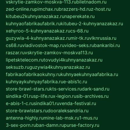
vskrytie-zamkov-moskva-113.ru
biletnadom.ru
zed-online.ru
pimchax.ru
brazzers-hd.ru
z-host.ru
kitubeu2kuhnyanazakaz.ru
naperekate.ru
kuhnyaofabrikaufabrik.ru
kitubeu-2-kuhnyanazakaz.ru
xehyroo-5-kuhnyanazakaz.ru
cs-68.ru
guzywia-4-kuhnyanazakaz.ru
mir-tk.ru
vlknrussia.ru
cs68.ru
vladivostok-map.ru
video-seks.ru
bankaribi.ru
raszar.ru
vskrytie-zamkov-moskva113.ru
lipetsktelecom.ru
tovudyi4kuhnyanazakaz.ru
seksuzb.ru
guzywia4kuhnyanazakaz.ru
fabrikaofabrikaokuhny.ru
kuhnyaekuhnyaafabrika.ru
kuhnyaykuhnyayfabrika.ru
e-abis1c.ru
store-brawl-stars.ru
kts-services.ru
dark-sand.ru
sindika-01.ru
sp-life.ru
x-legion.ru
sib-archives.ru
e-abis-1-c.ru
sindika01.ru
venda-festival.ru
store-brawlstars.ru
dooraleksandria.ru
antenna-highly.ru
mine-lab-msk.ru
1-mus.ru
3-sex-porn.ru
ban-damn.ru
purse-factory.ru