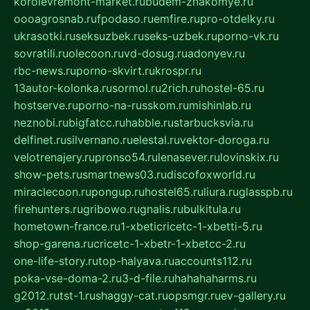
korolevremont-market.ru
budem-znakomye.ru
oooagrosnab.ru
fpodaso.ru
emfire.ru
pro-otdelky.ru
ukrasotki.ru
seksuzbek.ru
seks-uzbek.ru
porno-vk.ru
sovratili.ru
olecoon.ru
vd-dosug.ru
adonyev.ru
rbc-news.ru
porno-skvirt.ru
krospr.ru
13autor-kolonka.ru
sormol.ru
2rich.ru
hostel-65.ru
hostserve.ru
porno-na-russkom.ru
mishinlab.ru
neznobi.ru
bigfatcc.ru
habble.ru
starbucksvia.ru
delfinet.ru
silvernano.ru
elestal.ru
vektor-doroga.ru
velotrenajery.ru
pronso54.ru
lenasever.ru
lovinskix.ru
show-pets.ru
smartnews03.ru
discofoxworld.ru
miraclecoon.ru
pongup.ru
hostel65.ru
liura.ru
glasspb.ru
firehunters.ru
gribowo.ru
gnalis.ru
bulkitula.ru
hometown-france.ru
1-xbeticricetc-1-xbetti-5.ru
shop-garena.ru
cricetc-1-xbetr-1-xbetcc-2.ru
one-life-story.ru
top-halyava.ru
accounts112.ru
poka-vse-doma-2.ru
3-d-file.ru
hahahaharms.ru
g2012.ru
tst-1.ru
shaggy-cat.ru
opsmgr.ru
ev-gallery.ru