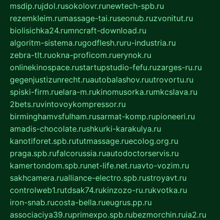
msdip.ru
jdol.ru
sokolovr.ru
newtech-spb.ru
rezemkleim.ru
massage-tai.ru
seonub.ru
zvonitut.ru
biolisichka24.ru
mncraft-download.ru
algoritm-sistema.ru
godflesh.ru
ru-industria.ru
zebra-tlt.ru
okna-proficom.ru
erynok.ru
onlinekinospace.ru
startupstudio-fefu.ru
zarges-ru.ru
gegenjustizunrecht.ru
autobalashov.ru
utrovortu.ru
spiski-firm.ru
elara-m.ru
kinomusorka.ru
mkcslava.ru
2bets.ru
vintovoykompressor.ru
birminghamvsfulham.ru
sarmat-komp.ru
pioneeri.ru
amadis-chocolate.ru
shkurki-karakulya.ru
kanotiforet.spb.ru
tutmassage.ru
ecolog.org.ru
praga.spb.ru
falcorussia.ru
autodoctorservis.ru
kamertondom.spb.ru
net-life.net.ru
avto-vozim.ru
sakhcamera.ru
alliance-electro.spb.ru
stroyavt.ru
controlweb1.ru
tdsak74.ru
kinzozo-ru.ru
kvotka.ru
iron-snab.ru
costa-bella.ru
eugrus.pp.ru
associaciya39.ru
primexpo.spb.ru
bezmorchin.ru
ia2.ru