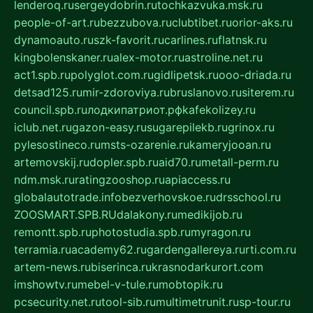
lenderoq.ru
sergeydobrin.ru
tochkazvuka.msk.ru
people-of-art.ru
bezzubova.ru
clubtibet.ru
orior-aks.ru
dynamoauto.ru
szk-favorit.ru
carlines.ru
flatnsk.ru
kingbolenskaner.ru
alex-motor.ru
astroline.net.ru
act1.spb.ru
polyglot.com.ru
gidlipetsk.ru
ooo-driada.ru
detsad125.ru
mir-zdoroviya.ru
bruslanovo.ru
siterem.ru
council.spb.ru
лодкипатриот.рф
kafekolizey.ru
iclub.net.ru
gazon-easy.ru
sugarepilekb.ru
grinox.ru
pylesostineco.ru
msts-ozarenie.ru
kameryjooan.ru
artemovskij.ru
dopler.spb.ru
aid70.ru
metall-perm.ru
ndm.msk.ru
ratingzooshop.ru
apiaccess.ru
globalautotrade.info
bezverhovskoe.ru
drsschool.ru
ZOOSMART.SPB.RU
dalakony.ru
medikijob.ru
remontt.spb.ru
photostudia.spb.ru
myragon.ru
terramia.ru
academy62.ru
gardengallereya.ru
rti.com.ru
artem-news.ru
biserinca.ru
krasnodarkurort.com
imshowtv.ru
mebel-v-tule.ru
mobtopik.ru
pcsecurity.net.ru
tool-sib.ru
multimetrunit.ru
sp-tour.ru