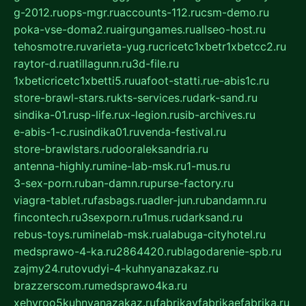
g-2012.ru
ops-mgr.ru
accounts-112.ru
csm-demo.ru
poka-vse-doma2.ru
airgungames.ru
allseo-host.ru
tehosmotre.ru
varieta-yug.ru
cricetc1xbetr1xbetcc2.ru
raytor-d.ru
atillagunn.ru
3d-file.ru
1xbeticricetc1xbetti5.ru
uafoot-statti.ru
e-abis1c.ru
store-brawl-stars.ru
kts-services.ru
dark-sand.ru
sindika-01.ru
sp-life.ru
x-legion.ru
sib-archives.ru
e-abis-1-c.ru
sindika01.ru
venda-festival.ru
store-brawlstars.ru
dooraleksandria.ru
antenna-highly.ru
mine-lab-msk.ru
1-mus.ru
3-sex-porn.ru
ban-damn.ru
purse-factory.ru
viagra-tablet.ru
fasbags.ru
adler-jun.ru
bandamn.ru
fincontech.ru
3sexporn.ru
1mus.ru
darksand.ru
rebus-toys.ru
minelab-msk.ru
alabuga-cityhotel.ru
medsprawo-4-ka.ru
2864420.ru
blagodarenie-spb.ru
zajmy24.ru
tovudyi-4-kuhnyanazakaz.ru
brazzerscom.ru
medsprawo4ka.ru
xehyroo5kuhnyanazakaz.ru
fabrikayfabrikaefabrika.ru