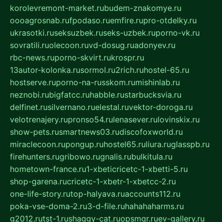
korolevremont-market.ru
budem-znakomye.ru
oooagrosnab.ru
fpodaso.ru
emfire.ru
pro-otdelky.ru
ukrasotki.ru
seksuzbek.ru
seks-uzbek.ru
porno-vk.ru
sovratili.ru
olecoon.ru
vd-dosug.ru
adonyev.ru
rbc-news.ru
porno-skvirt.ru
krospr.ru
13autor-kolonka.ru
sormol.ru
2rich.ru
hostel-65.ru
hostserve.ru
porno-na-russkom.ru
mishinlab.ru
neznobi.ru
bigfatcc.ru
habble.ru
starbucksvia.ru
delfinet.ru
silvernano.ru
elestal.ru
vektor-doroga.ru
velotrenajery.ru
pronso54.ru
lenasever.ru
lovinskix.ru
show-pets.ru
smartnews03.ru
discofoxworld.ru
miraclecoon.ru
pongup.ru
hostel65.ru
liura.ru
glasspb.ru
firehunters.ru
gribowo.ru
gnalis.ru
bulkitula.ru
hometown-france.ru
1-xbeticricetc-1-xbetti-5.ru
shop-garena.ru
cricetc-1-xbetr-1-xbetcc-2.ru
one-life-story.ru
top-halyava.ru
accounts112.ru
poka-vse-doma-2.ru
3-d-file.ru
hahahaharms.ru
g2012.ru
tst-1.ru
shaggy-cat.ru
opsmgr.ru
ev-gallery.ru