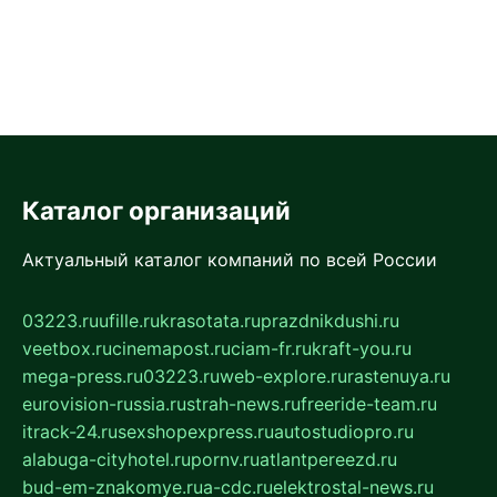
Каталог организаций
Актуальный каталог компаний по всей России
03223.ru
ufille.ru
krasotata.ru
prazdnikdushi.ru
veetbox.ru
cinemapost.ru
ciam-fr.ru
kraft-you.ru
mega-press.ru
03223.ru
web-explore.ru
rastenuya.ru
eurovision-russia.ru
strah-news.ru
freeride-team.ru
itrack-24.ru
sexshopexpress.ru
autostudiopro.ru
alabuga-cityhotel.ru
pornv.ru
atlantpereezd.ru
bud-em-znakomye.ru
a-cdc.ru
elektrostal-news.ru