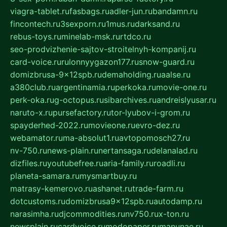
viagra-tablet.ru
fasbags.ru
adler-jun.ru
bandamn.ru
fincontech.ru
3sexporn.ru
1mus.ru
darksand.ru
rebus-toys.ru
minelab-msk.ru
rtdco.ru
seo-prodvizhenie-sajtov-stroitelnyh-kompanij.ru
card-voice.ru
rulonnyygazon177.ru
snow-guard.ru
domizbrusa-9x12spb.ru
demaholding.ru
aalse.ru
a380club.ru
argentinamia.ru
perkoka.ru
movie-one.ru
perk-oka.ru
g-octopus.ru
sibarchives.ru
andreislyusar.ru
naruto-x.ru
pursefactory.ru
tor-lyubov-i-grom.ru
spayderhed-2022.ru
movieone.ru
evro-dez.ru
webamator.ru
ma-absolut1.ru
avtopomosch27.ru
nv-750.ru
news-plain.ru
nertansaga.ru
delanalad.ru
dizfiles.ru
youtubefree.ru
aria-family.ru
roadli.ru
planeta-samara.ru
mysmartbuy.ru
matrasy-kemerovo.ru
ashanet.ru
trade-farm.ru
dotcustoms.ru
domizbrusa9x12spb.ru
autodamp.ru
narasimha.ru
djcommodities.ru
nv750.ru
x-ton.ru
newsplain.ru
cardvoice.ru
modopaper.ru
manunae.ru