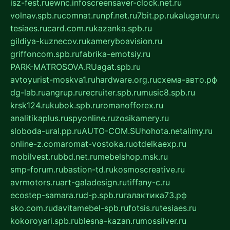
isz-fest.ru
ewnc.info
screensaver-clock.net.ru
volnav.spb.ru
comnat.ru
npf.net.ru
7bit.pp.ru
kalugatur.ru
tesiaes.ru
card.com.ru
kazanka.spb.ru
gildiya-kuznecov.ru
kameryboavision.ru
griffoncom.spb.ru
fabrika-emotsiy.ru
PARK-MATROSOVA.RU
agat.spb.ru
avtoyurist-moskva1.ru
hardware.org.ru
схема-авто.рф
dg-lab.ru
angrup.ru
recruiter.spb.ru
music8.spb.ru
krsk124.ru
kubok.spb.ru
romanofforex.ru
analitikaplus.ru
spyonline.ru
zosikamery.ru
sloboda-ural.pp.ru
AUTO-COM.SU
hohota.net
alimy.ru
online-z.com
aromat-vostoka.ru
otdelkaexp.ru
mobilvest.ru
bbd.net.ru
mebelshop.msk.ru
smp-forum.ru
bastion-td.ru
kosmoscreative.ru
avrmotors.ru
art-galadesign.ru
tiffany-c.ru
ecostep-samara.ru
d-p.spb.ru
галактика73.рф
sko.com.ru
davitamebel-spb.ru
fotsis.ru
tesiaes.ru
kokoroyari.spb.ru
blesna-kazan.ru
mossilver.ru