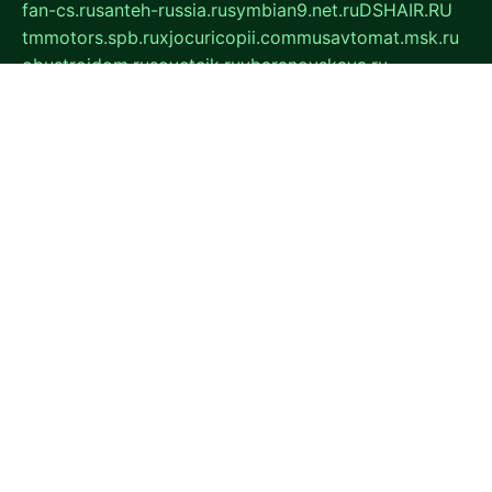
fan-cs.ru
santeh-russia.ru
symbian9.net.ru
DSHAIR.RU
tmmotors.spb.ru
xjocuricopii.com
musavtomat.msk.ru
obustrojdom.ru
sovetcik.ru
ybaranovskaya.ru
ppknews.ru
cult-alshei.ru
JAPANRUSSIA.RU
proekciyamebel.ru
imper-finans.ru
rim.org.ru
glamourai.ru
brassminus.ru
zabor-pro.ru
ftn.pp.ru
dorogoe58.ru
laimengpacker.ru
kuzova-zapchasti.ru
sageerp.ru
taxodrom.ru
dsrazvitie.ru
hardcity.net.ru
ratinghomegames.ru
topservice25.ru
gubernyan.ru
gtglasslined.ru
ii4.ru
tssport.spb.ru
andorra24.com
blackwallstreet.ru
oboimos.ru
optim-doors.com.ru
ikuch.ru
nycr.org.ru
npa21.ru
vremya-ch.spb.ru
desert000.ru
ivtorgi.ru
ifiori.ru
catalog-statei.ru
dcv.org.ru
spetsmaster174.ru
ipkameryhiseeu.ru
dum26.ru
ruspol.spb.ru
fr-opendp.ru
kam-solnyshko.ru
cheyenne-arapaho.ru
sevzapmetal.spb.ru
ted-lapidus.spb.ru
parasite-eliminator.ru
sigma-complete.ru
modernworld.ru
dama-moda.ru