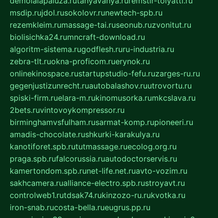
demolalapaluza.ru
tanyavanya.ru
remstir-tolyatti.ru
msdip.ru
jdol.ru
sokolovr.ru
newtech-spb.ru
rezemkleim.ru
massage-tai.ru
seonub.ru
zvonitut.ru
biolisichka24.ru
mncraft-download.ru
algoritm-sistema.ru
godflesh.ru
ru-industria.ru
zebra-tlt.ru
okna-proficom.ru
erynok.ru
onlinekinospace.ru
startupstudio-fefu.ru
zarges-ru.ru
gegenjustizunrecht.ru
autobalashov.ru
utrovortu.ru
spiski-firm.ru
elara-m.ru
kinomusorka.ru
mkcslava.ru
2bets.ru
vintovoykompressor.ru
birminghamvsfulham.ru
sarmat-komp.ru
pioneeri.ru
amadis-chocolate.ru
shkurki-karakulya.ru
kanotiforet.spb.ru
tutmassage.ru
ecolog.org.ru
praga.spb.ru
falcorussia.ru
autodoctorservis.ru
kamertondom.spb.ru
net-life.net.ru
avto-vozim.ru
sakhcamera.ru
alliance-electro.spb.ru
stroyavt.ru
controlweb1.ru
tdsak74.ru
kinzozo-ru.ru
kvotka.ru
iron-snab.ru
costa-bella.ru
eugrus.pp.ru