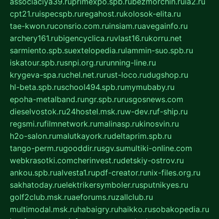
associaciya39.ru
primexpo.spb.ru
bezmorchin.ru
ia2.ru
cpt21.ru
ispecspb.ru
regahost.ru
kolosok-elita.ru
tae-kwon.ru
consrio.com.ru
insiam.ru
avegainfo.ru
archery161.ru
bigencyclica.ru
vlast16.ru
korru.net
sarmiento.spb.su
extelopedia.ru
lammin-suo.spb.ru
iskatour.spb.ru
snpi.org.ru
running-line.ru
krygeva-spa.ru
chel.net.ru
rust-loco.ru
dugshop.ru
hl-beta.spb.ru
school494.spb.ru
mymubaby.ru
epoha-metalband.ru
ngr.spb.ru
rusgosnews.com
dieselvostok.ru
24hostel.msk.ru
w-dev.ru
f-ship.ru
regsmi.ru
filmnetwork.ru
malinasp.ru
kinosvin.ru
h2o-salon.ru
malutkayork.ru
deltaprim.spb.ru
tango-perm.ru
gooddir.ru
sgv.su
multiki-online.com
webkrasotki.com
cherinvest.ru
detskiy-ostrov.ru
ankou.spb.ru
alvesta1.ru
pdf-creator.ru
nix-files.org.ru
sakhatoday.ru
elektrikersymboler.ru
sputnikyes.ru
golf2club.msk.ru
aeforums.ru
zallclub.ru
multimodal.msk.ru
habaigry.ru
haikko.ru
sobakopedia.ru