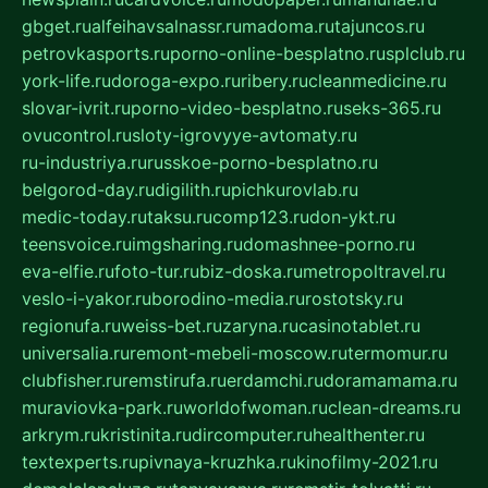
gbget.ru
alfeihavsalnassr.ru
madoma.ru
tajuncos.ru
petrovkasports.ru
porno-online-besplatno.ru
splclub.ru
york-life.ru
doroga-expo.ru
ribery.ru
cleanmedicine.ru
slovar-ivrit.ru
porno-video-besplatno.ru
seks-365.ru
ovucontrol.ru
sloty-igrovyye-avtomaty.ru
ru-industriya.ru
russkoe-porno-besplatno.ru
belgorod-day.ru
digilith.ru
pichkurovlab.ru
medic-today.ru
taksu.ru
comp123.ru
don-ykt.ru
teensvoice.ru
imgsharing.ru
domashnee-porno.ru
eva-elfie.ru
foto-tur.ru
biz-doska.ru
metropoltravel.ru
veslo-i-yakor.ru
borodino-media.ru
rostotsky.ru
regionufa.ru
weiss-bet.ru
zaryna.ru
casinotablet.ru
universalia.ru
remont-mebeli-moscow.ru
termomur.ru
clubfisher.ru
remstirufa.ru
erdamchi.ru
doramamama.ru
muraviovka-park.ru
worldofwoman.ru
clean-dreams.ru
arkrym.ru
kristinita.ru
dircomputer.ru
healthenter.ru
textexperts.ru
pivnaya-kruzhka.ru
kinofilmy-2021.ru