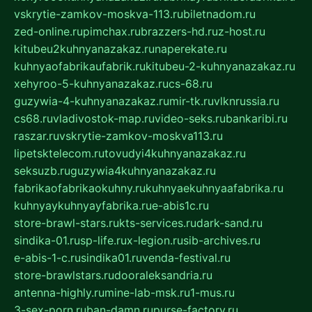
vskrytie-zamkov-moskva-113.ru
biletnadom.ru
zed-online.ru
pimchax.ru
brazzers-hd.ru
z-host.ru
kitubeu2kuhnyanazakaz.ru
naperekate.ru
kuhnyaofabrikaufabrik.ru
kitubeu-2-kuhnyanazakaz.ru
xehyroo-5-kuhnyanazakaz.ru
cs-68.ru
guzywia-4-kuhnyanazakaz.ru
mir-tk.ru
vlknrussia.ru
cs68.ru
vladivostok-map.ru
video-seks.ru
bankaribi.ru
raszar.ru
vskrytie-zamkov-moskva113.ru
lipetsktelecom.ru
tovudyi4kuhnyanazakaz.ru
seksuzb.ru
guzywia4kuhnyanazakaz.ru
fabrikaofabrikaokuhny.ru
kuhnyaekuhnyaafabrika.ru
kuhnyaykuhnyayfabrika.ru
e-abis1c.ru
store-brawl-stars.ru
kts-services.ru
dark-sand.ru
sindika-01.ru
sp-life.ru
x-legion.ru
sib-archives.ru
e-abis-1-c.ru
sindika01.ru
venda-festival.ru
store-brawlstars.ru
dooraleksandria.ru
antenna-highly.ru
mine-lab-msk.ru
1-mus.ru
3-sex-porn.ru
ban-damn.ru
purse-factory.ru